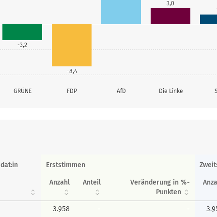
3,0
-3,2
-8,4
GRÜNE
FDP
AfD
Die Linke
dat:in
Erststimmen
Zwei
Anzahl
Anteil
Veränderung in %-
Anza
Punkten
3.958
-
-
3.9