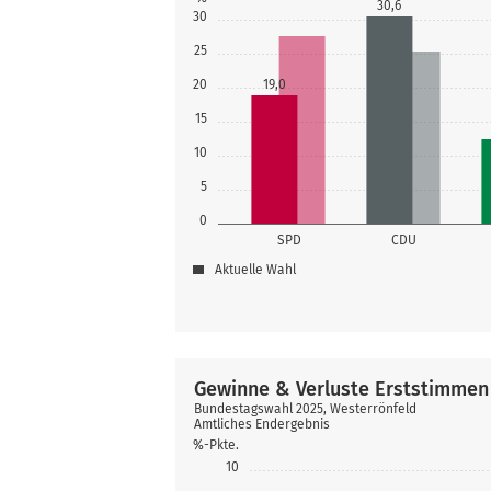
30,6
30
25
20
19,0
15
10
5
0
SPD
CDU
Aktuelle Wahl
Gewinne & Verluste Erststimmen
Bundestagswahl 2025, Westerrönfeld
Amtliches Endergebnis
%-Pkte.
10