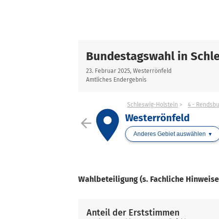
Bundestagswahl in Schle
23. Februar 2025, Westerrönfeld
Amtliches Endergebnis
Schleswig-Holstein
4 - Rendsb
place
Westerrönfeld
arrow_back
Anderes Gebiet auswählen
Wahlbeteiligung (s. Fachliche Hinweis
Anteil der Erststimmen