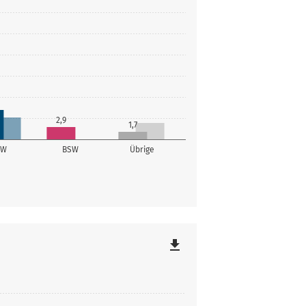
2,9
1,7
SW
BSW
Übrige
file_download