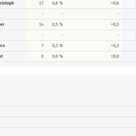
ristoph
17
0,6 %
+0,6
-
-
-
ter
14
0,5 %
+0,5
-
-
-
örn
7
0,3 %
+0,3
at
0
0,0 %
±0,0