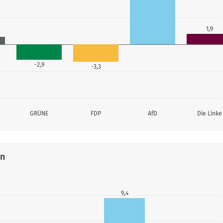
1,9
-2,9
-3,3
GRÜNE
FDP
AfD
Die Linke
en
9,4