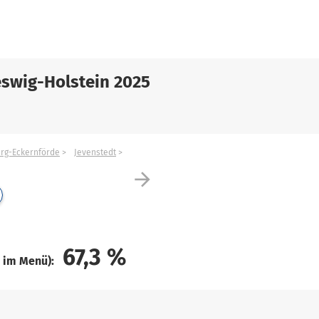
swig-Holstein 2025
urg-Eckernförde
Jevenstedt
arrow_forward
67,3
%
e im Menü):