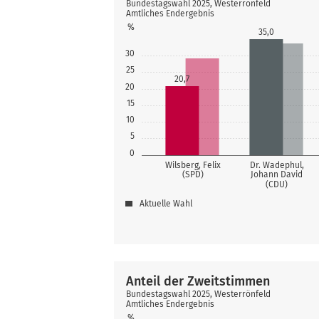
Bundestagswahl 2025, Westerrönfeld
Amtliches Endergebnis
%
35,0
30
25
20,7
20
15
10
5
0
Wilsberg, Felix
Dr. Wadephul,
(SPD)
Johann David
(CDU)
Aktuelle Wahl
Anteil der Zweitstimmen
Bundestagswahl 2025, Westerrönfeld
Amtliches Endergebnis
%