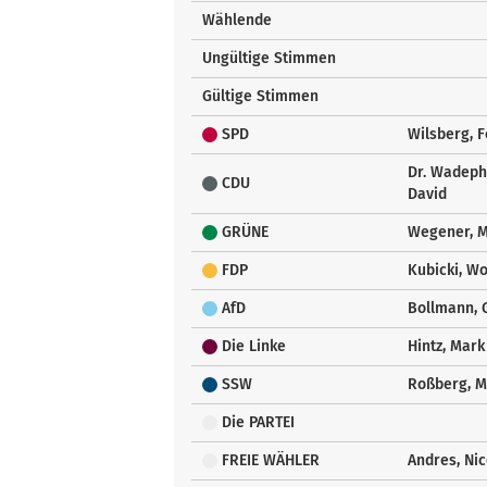
Wählende
Ungültige Stimmen
Gültige Stimmen
SPD
Wilsberg, F
Dr. Wadeph
CDU
David
GRÜNE
Wegener, 
FDP
Kubicki, W
AfD
Bollmann, 
Die Linke
Hintz, Mark
SSW
Roßberg, M
Die PARTEI
FREIE WÄHLER
Andres, Nic