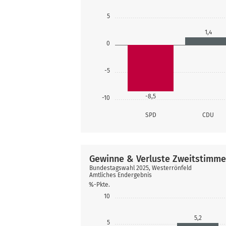
5
1,4
0
-5
-8,5
-10
SPD
CDU
Gewinne & Verluste Zweitstimm
Bundestagswahl 2025, Westerrönfeld
Amtliches Endergebnis
%-Pkte.
10
5,2
5