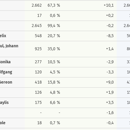
2.662
67,3 %
+10,1
2.6
17
0,6 %
+0,2
2.645
99,4 %
-0,2
2.6
elix
548
20,7 %
-8,5
5
ul, Johann
925
35,0 %
+1,4
8
Monika
277
10,5 %
-2,9
3
olfgang
120
4,5 %
-3,3
1
Gereon
418
15,8 %
+9,0
4
126
4,8 %
+1,9
1
aylis
175
6,6 %
+3,5
1
-
-
-1,6
ole
18
0,7 %
-0,4