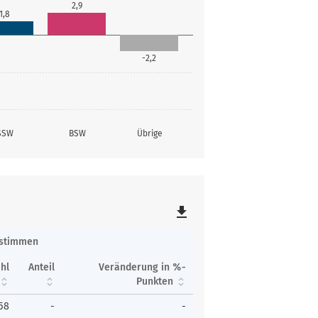
2,9
1,8
-2,2
SSW
BSW
Übrige
file_download
tstimmen
hl
Anteil
Veränderung in %-
Punkten
58
-
-