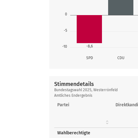
0
-5
-8,6
-10
SPD
CDU
Stimmendetails
Stimmendetails
Bundestagswahl 2025, Westerrönfeld
Amtliches Endergebnis
Partei
Direktkandi
Wahlberechtigte