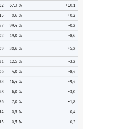
62
67,3 %
+10,1
15
0,6 %
+0,2
47
99,4 %
-0,2
02
19,0 %
-8,6
09
30,6 %
+5,2
31
12,5 %
-3,2
06
4,0 %
-8,4
33
16,4 %
+9,4
58
6,0 %
+3,0
86
7,0 %
+1,8
14
0,5 %
-0,4
13
0,5 %
-0,2