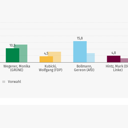
15,8
10,5
4,8
4,5
Wegener, Monika
Kubicki,
Bollmann,
Hintz, Mark (D
(GRÜNE)
Wolfgang (FDP)
Gereon (AfD)
Linke)
Vorwahl