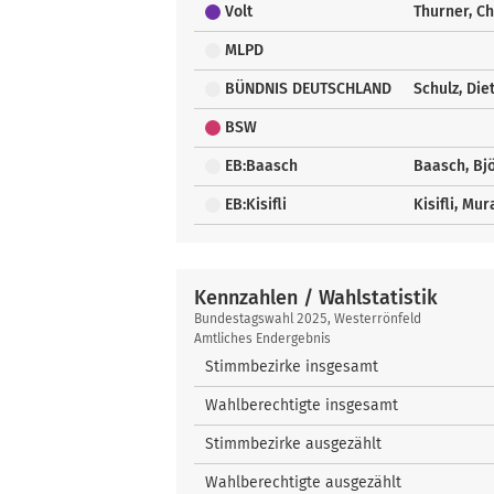
Volt
Thurner, Ch
MLPD
BÜNDNIS DEUTSCHLAND
Schulz, Die
BSW
EB:Baasch
Baasch, Bj
EB:Kisifli
Kisifli, Mur
Kennzahlen / Wahlstatistik
Kennzahlen
Bundestagswahl 2025, Westerrönfeld
/
Amtliches Endergebnis
Wahlstatistik
Stimmbezirke insgesamt
Wahlberechtigte insgesamt
Stimmbezirke ausgezählt
Wahlberechtigte ausgezählt