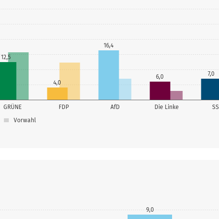
16,4
12,5
7,0
6,0
4,0
GRÜNE
FDP
AfD
Die Linke
S
Vorwahl
9,0