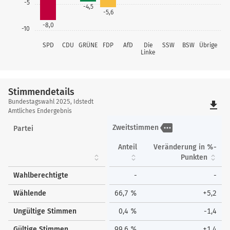
-5
-4,5
-5,6
-8,0
-10
SPD
CDU
GRÜNE
FDP
AfD
Die
SSW
BSW
Übrige
Linke
Stimmendetails
Stimmendetails
Bundestagswahl 2025, Idstedt
file_download
Amtliches Endergebnis
more
Zweitstimmen
Partei
Anteil
Veränderung in %-
Punkten
Wahlberechtigte
-
-
Wählende
66,7 %
+5,2
Ungültige Stimmen
0,4 %
-1,4
Gültige Stimmen
99,6 %
+1,4