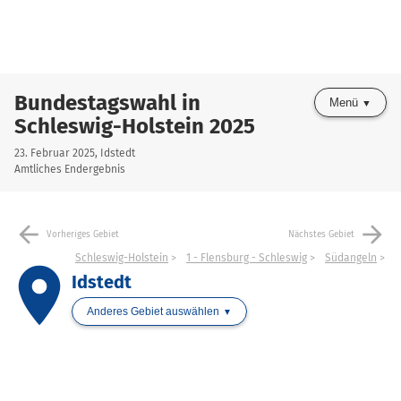
Bundestagswahl in
Menü
Schleswig-Holstein 2025
23. Februar 2025, Idstedt
Amtliches Endergebnis
arrow_back
arrow_forward
Vorheriges Gebiet
Nächstes Gebiet
Schleswig-Holstein
1 - Flensburg - Schleswig
Südangeln
place
Idstedt
Anderes Gebiet auswählen