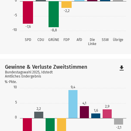
0
-2,2
-5
-7,6
-10
-8,8
SPD
CDU
GRÜNE
FDP
AfD
Die
SSW
Übrige
Linke
Gewinne & Verluste Zweitstimmen
file_download
Bundestagswahl 2025, Idstedt
Amtliches Endergebnis
%-Pkte.
10
9,4
5
4,1
2,9
2,2
1,6
0
-2,1