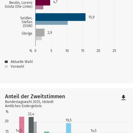
4,7
Beutin, Lorenz
Gösta (Die Linke)
15,9
Seidler,
Stefan
(SSW)
2,9
Übrige
%
0
5
10
15
20
25
Aktuelle Wahl
Vorwahl
Anteil der Zweitstimmen
file_download
Bundestagswahl 2025, Idstedt
Amtliches Endergebnis
%
22,4
19,5
20
14,5
14,5
15