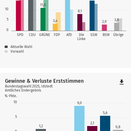
11,0
10
8,1
5
3,8
3,4
2,9
0
SPD
CDU
GRÜNE
FDP
AfD
Die
SSW
BSW
Übrige
Linke
Aktuelle Wahl
Vorwahl
Gewinne & Verluste Erststimmen
file_download
Bundestagswahl 2025, Idstedt
Amtliches Endergebnis
%-Pkte.
10
9,0
5,6
5
2,1
1,2
0,8