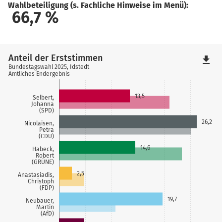
Wahlbeteiligung (s. Fachliche Hinweise im Menü):
66,7
%
Anteil der Erststimmen
file_download
Bundestagswahl 2025, Idstedt
Amtliches Endergebnis
13,5
Selbert,
Johanna
(SPD)
26,2
Nicolaisen,
Petra
(CDU)
14,6
Habeck,
Robert
(GRÜNE)
2,5
Anastasiadis,
Christoph
(FDP)
19,7
Neubauer,
Martin
(AfD)