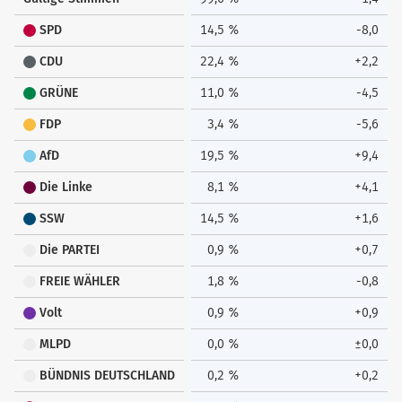
SPD
14,5 %
-8,0
CDU
22,4 %
+2,2
GRÜNE
11,0 %
-4,5
FDP
3,4 %
-5,6
AfD
19,5 %
+9,4
Die Linke
8,1 %
+4,1
SSW
14,5 %
+1,6
Die PARTEI
0,9 %
+0,7
FREIE WÄHLER
1,8 %
-0,8
Volt
0,9 %
+0,9
MLPD
0,0 %
±0,0
BÜNDNIS DEUTSCHLAND
0,2 %
+0,2