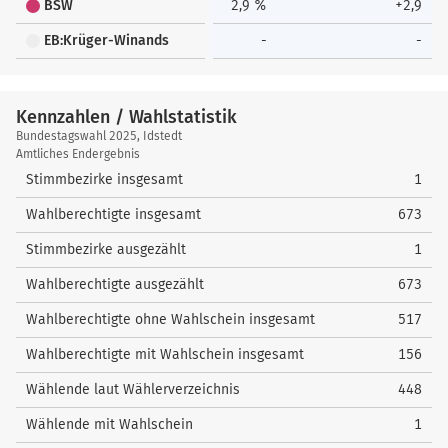
BSW
2,9 %
+2,9
EB:Krüger-Winands
-
-
Kennzahlen / Wahlstatistik
Kennzahlen
Bundestagswahl 2025, Idstedt
/
Amtliches Endergebnis
Wahlstatistik
Stimmbezirke insgesamt
1
Wahlberechtigte insgesamt
673
Stimmbezirke ausgezählt
1
Wahlberechtigte ausgezählt
673
Wahlberechtigte ohne Wahlschein insgesamt
517
Wahlberechtigte mit Wahlschein insgesamt
156
Wählende laut Wählerverzeichnis
448
Wählende mit Wahlschein
1