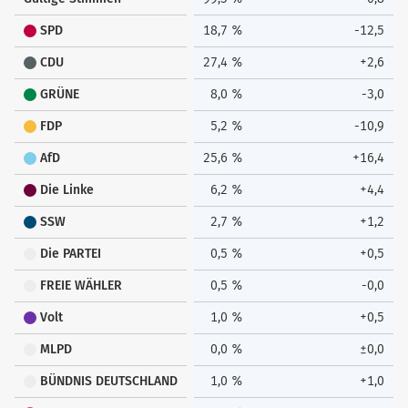
SPD
18,7 %
-12,5
CDU
27,4 %
+2,6
GRÜNE
8,0 %
-3,0
FDP
5,2 %
-10,9
AfD
25,6 %
+16,4
Die Linke
6,2 %
+4,4
SSW
2,7 %
+1,2
Die PARTEI
0,5 %
+0,5
FREIE WÄHLER
0,5 %
-0,0
Volt
1,0 %
+0,5
MLPD
0,0 %
±0,0
BÜNDNIS DEUTSCHLAND
1,0 %
+1,0