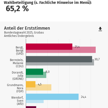
Wahlbeteiligung (s. Fachliche Hinweise im Menü):
65,2
%
Anteil der Erststimmen
file_download
Bundestagswahl 2025, Grabau
Amtliches Endergebnis
21,4
Bergt,
Bengt
(SPD)
30,7
Bernstein,
Melanie
(CDU)
8,0
Dorandt,
Julia
(GRÜNE)
4,5
Grundmann,
Nora
(FDP)
24,4
Wendorf,
Sven
(AfD)