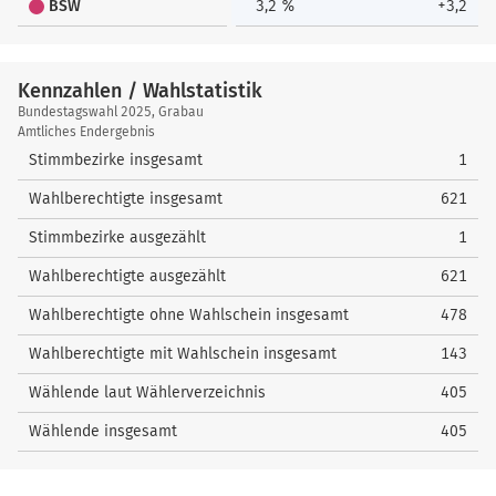
BSW
3,2 %
+3,2
Kennzahlen / Wahlstatistik
Kennzahlen
Bundestagswahl 2025, Grabau
/
Amtliches Endergebnis
Wahlstatistik
Stimmbezirke insgesamt
1
Wahlberechtigte insgesamt
621
Stimmbezirke ausgezählt
1
Wahlberechtigte ausgezählt
621
Wahlberechtigte ohne Wahlschein insgesamt
478
Wahlberechtigte mit Wahlschein insgesamt
143
Wählende laut Wählerverzeichnis
405
Wählende insgesamt
405