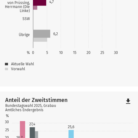
4,7
von Prüssing,
Herrmann (Die
Linke)
SSW
6,2
Übrige
%
0
5
10
15
20
25
30
Aktuelle Wahl
Vorwahl
Anteil der Zweitstimmen
file_download
Bundestagswahl 2025, Grabau
Amtliches Endergebnis
%
30
27,4
25,6
25
20
18,7