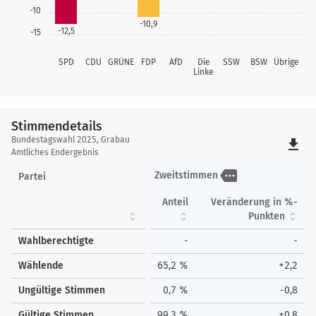
-10
-10,9
-12,5
-15
SPD
CDU
GRÜNE
FDP
AfD
Die
SSW
BSW
Übrige
Linke
Stimmendetails
Stimmendetails
Bundestagswahl 2025, Grabau
file_download
Amtliches Endergebnis
more
Zweitstimmen
Partei
Anteil
Veränderung in %-
Punkten
Wahlberechtigte
-
-
Wählende
65,2 %
+2,2
Ungültige Stimmen
0,7 %
-0,8
Gültige Stimmen
99,3 %
+0,8