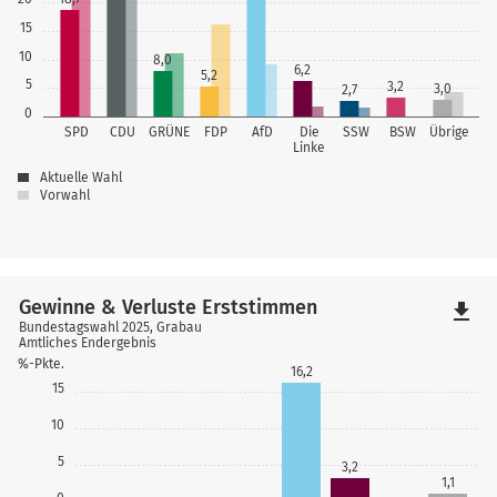
15
10
8,0
6,2
5,2
5
3,2
3,0
2,7
0
SPD
CDU
GRÜNE
FDP
AfD
Die
SSW
BSW
Übrige
Linke
Aktuelle Wahl
Vorwahl
Gewinne & Verluste Erststimmen
file_download
Bundestagswahl 2025, Grabau
Amtliches Endergebnis
%-Pkte.
16,2
15
10
5
3,2
1,1