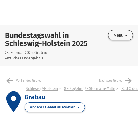
Bundestagswahl in
Menü
Schleswig-Holstein 2025
23. Februar 2025, Grabau
Amtliches Endergebnis
arrow_back
arrow_forward
Vorheriges Gebiet
Nächstes Gebiet
Schleswig-Holstein
8 - Segeberg - Stormarn-Mitte
Bad Olde
place
Grabau
Anderes Gebiet auswählen