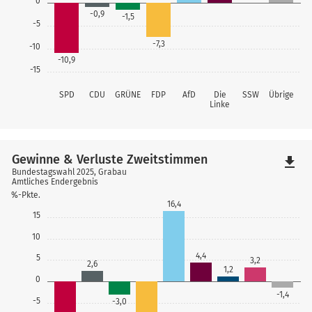
0
-0,9
-1,5
-5
-7,3
-10
-10,9
-15
SPD
CDU
GRÜNE
FDP
AfD
Die
SSW
Übrige
Linke
Gewinne & Verluste Zweitstimmen
file_download
Bundestagswahl 2025, Grabau
Amtliches Endergebnis
%-Pkte.
16,4
15
10
4,4
5
3,2
2,6
1,2
0
-1,4
-5
-3,0