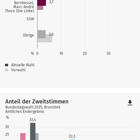
3,7
Bornkessel,
Marc-André
Thore (Die Linke)
SSW
3,6
Übrige
%
0
10
20
30
Aktuelle Wahl
Vorwahl
Anteil der Zweitstimmen
file_download
Bundestagswahl 2025, Brunsbek
Amtliches Endergebnis
%
33,4
30
25
22,3