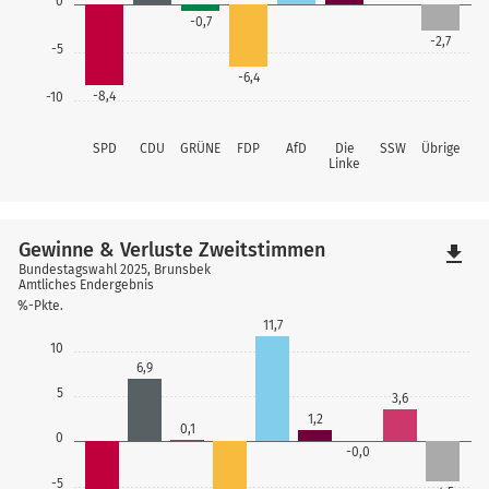
0
-0,7
-2,7
-5
-6,4
-8,4
-10
SPD
CDU
GRÜNE
FDP
AfD
Die
SSW
Übrige
Linke
Gewinne & Verluste Zweitstimmen
file_download
Bundestagswahl 2025, Brunsbek
Amtliches Endergebnis
%-Pkte.
11,7
10
6,9
5
3,6
1,2
0,1
0
-0,0
-5