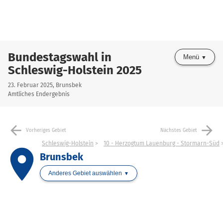
Bundestagswahl in
Menü
Schleswig-Holstein 2025
23. Februar 2025, Brunsbek
Amtliches Endergebnis
arrow_back
arrow_forward
Vorheriges Gebiet
Nächstes Gebiet
Schleswig-Holstein
10 - Herzogtum Lauenburg - Stormarn-Süd
place
Brunsbek
Anderes Gebiet auswählen