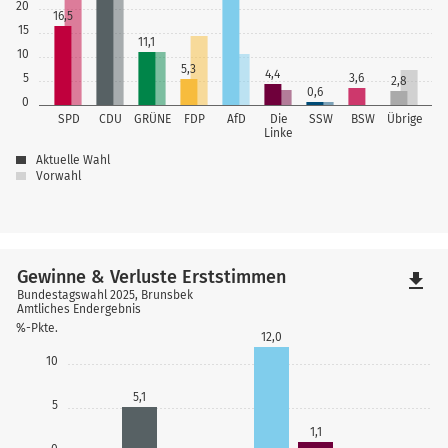
20
16,5
15
11,1
10
5,3
4,4
5
3,6
2,8
0,6
0
SPD
CDU
GRÜNE
FDP
AfD
Die
SSW
BSW
Übrige
Linke
Aktuelle Wahl
Vorwahl
Gewinne & Verluste Erststimmen
file_download
Bundestagswahl 2025, Brunsbek
Amtliches Endergebnis
%-Pkte.
12,0
10
5,1
5
1,1