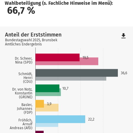
Wahlbeteiligung (s. Fachliche Hinweise im Menü):
66,7
%
Anteil der Erststimmen
file_download
Bundestagswahl 2025, Brunsbek
Amtliches Endergebnis
19,5
Dr. Scheer,
Nina (SPD)
36,6
Schmidt,
Henri
(CDU)
10,7
Dr. von Notz,
Konstantin
(GRÜNE)
3,9
Basler,
Johannes
(FDP)
22,2
Fröhlich,
Arnulf
Andreas (AfD)