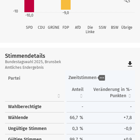
-4,5
-10
-9,0
-10,0
SPD
CDU
GRÜNE
FDP
AfD
Die
SSW
BSW
Übrige
Linke
Stimmendetails
Stimmendetails
Bundestagswahl 2025, Brunsbek
file_download
Amtliches Endergebnis
more
Zweitstimmen
Partei
Anteil
Veränderung in %-
Punkten
Wahlberechtigte
-
-
Wählende
66,7 %
+7,8
Ungültige Stimmen
0,3 %
-0,9
Gültige Stimmen
99,7 %
+0,9