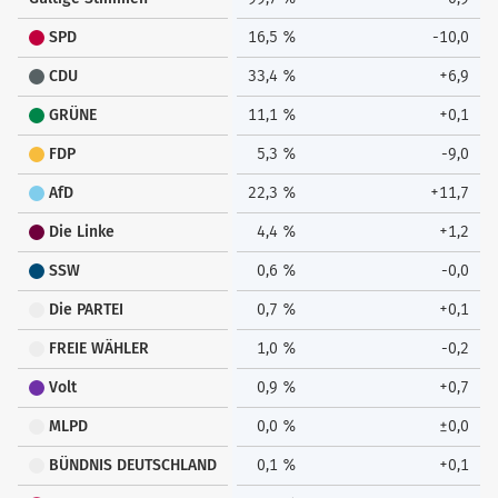
SPD
16,5 %
-10,0
CDU
33,4 %
+6,9
GRÜNE
11,1 %
+0,1
FDP
5,3 %
-9,0
AfD
22,3 %
+11,7
Die Linke
4,4 %
+1,2
SSW
0,6 %
-0,0
Die PARTEI
0,7 %
+0,1
FREIE WÄHLER
1,0 %
-0,2
Volt
0,9 %
+0,7
MLPD
0,0 %
±0,0
BÜNDNIS DEUTSCHLAND
0,1 %
+0,1