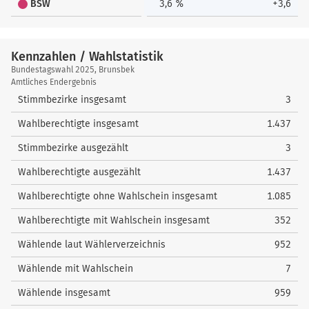
BSW
3,6 %
+3,6
Kennzahlen / Wahlstatistik
Kennzahlen
Bundestagswahl 2025, Brunsbek
/
Amtliches Endergebnis
Wahlstatistik
Stimmbezirke insgesamt
3
Wahlberechtigte insgesamt
1.437
Stimmbezirke ausgezählt
3
Wahlberechtigte ausgezählt
1.437
Wahlberechtigte ohne Wahlschein insgesamt
1.085
Wahlberechtigte mit Wahlschein insgesamt
352
Wählende laut Wählerverzeichnis
952
Wählende mit Wahlschein
7
Wählende insgesamt
959