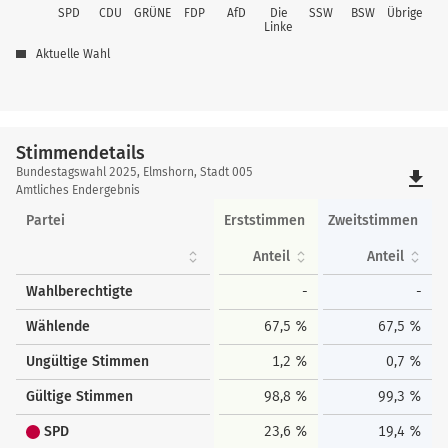
SPD
CDU
GRÜNE
FDP
AfD
Die
SSW
BSW
Übrige
Linke
Aktuelle Wahl
Stimmendetails
Stimmendetails
Bundestagswahl 2025, Elmshorn, Stadt 005
file_download
Amtliches Endergebnis
Partei
Erststimmen
Zweitstimmen
Anteil
Anteil
Wahlberechtigte
-
-
Wählende
67,5 %
67,5 %
Ungültige Stimmen
1,2 %
0,7 %
Gültige Stimmen
98,8 %
99,3 %
SPD
23,6 %
19,4 %