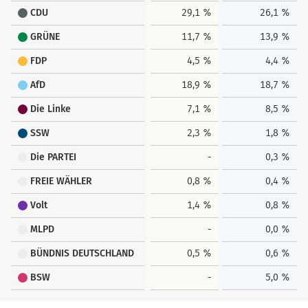
CDU
29,1 %
26,1 %
GRÜNE
11,7 %
13,9 %
FDP
4,5 %
4,4 %
AfD
18,9 %
18,7 %
Die Linke
7,1 %
8,5 %
SSW
2,3 %
1,8 %
Die PARTEI
-
0,3 %
FREIE WÄHLER
0,8 %
0,4 %
Volt
1,4 %
0,8 %
MLPD
-
0,0 %
BÜNDNIS DEUTSCHLAND
0,5 %
0,6 %
BSW
-
5,0 %