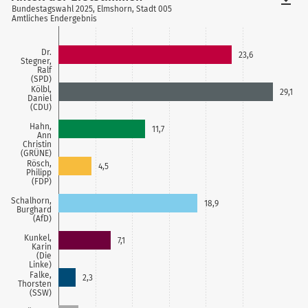
Bundestagswahl 2025, Elmshorn, Stadt 005
Amtliches Endergebnis
Dr.
23,6
Stegner,
Ralf
(SPD)
Kölbl,
29,1
Daniel
(CDU)
Hahn,
11,7
Ann
Christin
(GRÜNE)
Rösch,
4,5
Philipp
(FDP)
Schalhorn,
18,9
Burghard
(AfD)
Kunkel,
7,1
Karin
(Die
Linke)
Falke,
2,3
Thorsten
(SSW)