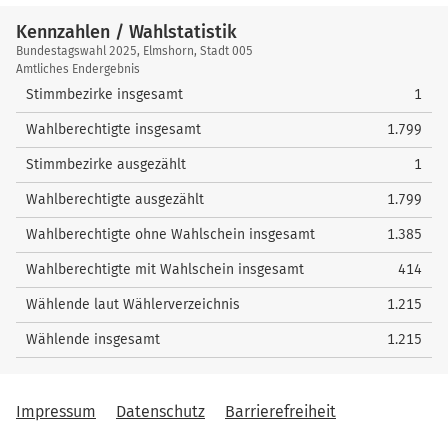
Kennzahlen / Wahlstatistik
Kennzahlen
Bundestagswahl 2025, Elmshorn, Stadt 005
/
Amtliches Endergebnis
Wahlstatistik
Stimmbezirke insgesamt
1
Wahlberechtigte insgesamt
1.799
Stimmbezirke ausgezählt
1
Wahlberechtigte ausgezählt
1.799
Wahlberechtigte ohne Wahlschein insgesamt
1.385
Wahlberechtigte mit Wahlschein insgesamt
414
Wählende laut Wählerverzeichnis
1.215
Wählende insgesamt
1.215
Impressum
Datenschutz
Barrierefreiheit