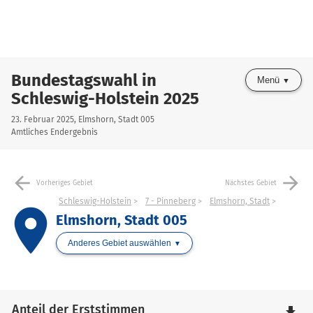
Bundestagswahl in
Menü
Schleswig-Holstein 2025
23. Februar 2025, Elmshorn, Stadt 005
Amtliches Endergebnis
arrow_back
arrow_forward
Vorheriges Gebiet
Nächstes Gebiet
Schleswig-Holstein
7 - Pinneberg
Elmshorn, Stadt
place
Elmshorn, Stadt 005
Anderes Gebiet auswählen
Anteil der Erststimmen
file_download