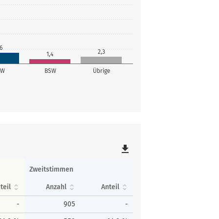
6
2,3
1,4
SW
BSW
Übrige
file_download
Zweitstimmen
teil
Anzahl
Anteil
-
905
-