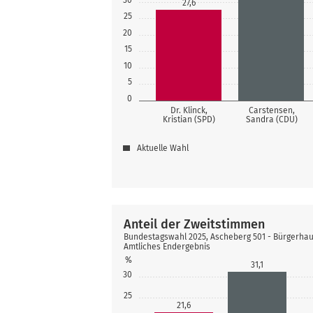
27,6
25
20
15
10
5
0
Dr. Klinck,
Carstensen,
Kristian (SPD)
Sandra (CDU)
Aktuelle Wahl
Anteil der Zweitstimmen
Bundestagswahl 2025, Ascheberg 501 - Bürgerhaus
Amtliches Endergebnis
%
31,1
30
25
21,6