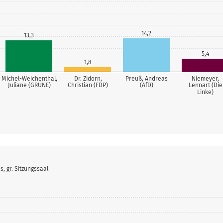
14,2
13,3
5,4
1,8
Michel-Weichenthal,
Dr. Zidorn,
Preuß, Andreas
Niemeyer,
Juliane (GRÜNE)
Christian (FDP)
(AfD)
Lennart (Die
Linke)
, gr. Sitzungssaal