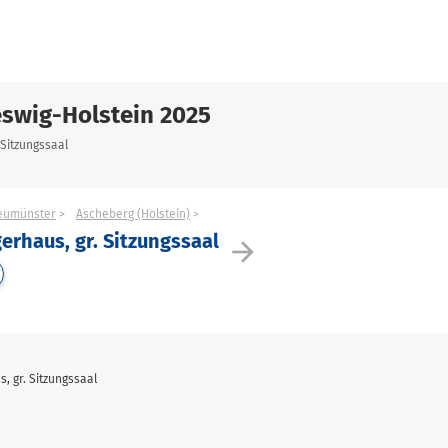
swig-Holstein 2025
 Sitzungssaal
Neumünster
Ascheberg (Holstein)
erhaus, gr. Sitzungssaal
arrow_forward
, gr. Sitzungssaal