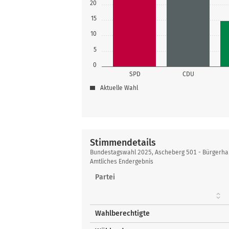
20
15
10
5
0
SPD
CDU
Aktuelle Wahl
Stimmendetails
Stimmendetails
Bundestagswahl 2025, Ascheberg 501 - Bürgerhaus
Amtliches Endergebnis
Partei
Wahlberechtigte