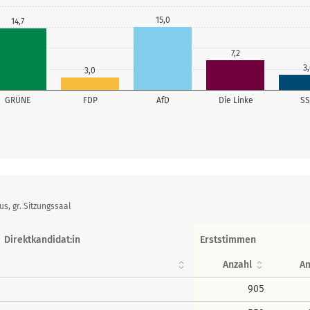
15,0
14,7
7,2
3,
3,0
GRÜNE
FDP
AfD
Die Linke
S
, gr. Sitzungssaal
Direktkandidat:in
Erststimmen
Anzahl
An
905