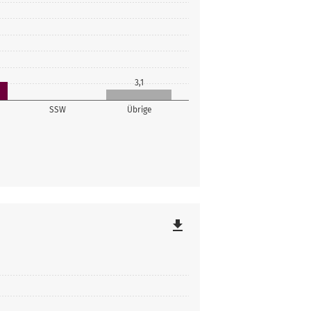
3,1
SSW
Übrige
file_download