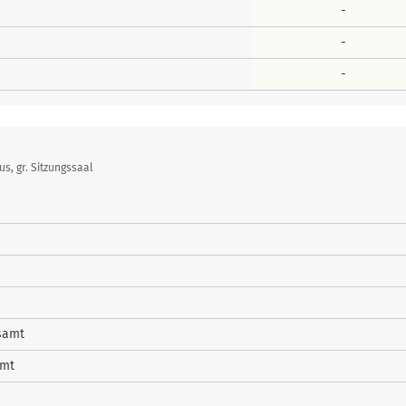
-
-
-
, gr. Sitzungssaal
samt
amt