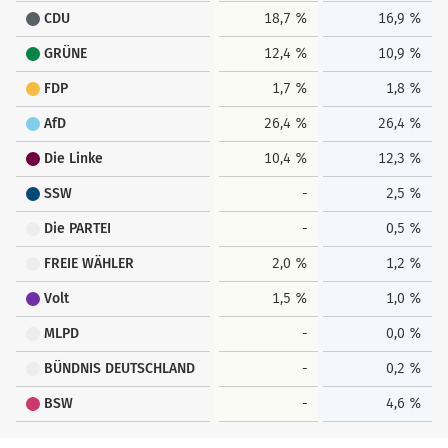
CDU
18,7 %
16,9 %
GRÜNE
12,4 %
10,9 %
FDP
1,7 %
1,8 %
AfD
26,4 %
26,4 %
Die Linke
10,4 %
12,3 %
SSW
-
2,5 %
Die PARTEI
-
0,5 %
FREIE WÄHLER
2,0 %
1,2 %
Volt
1,5 %
1,0 %
MLPD
-
0,0 %
BÜNDNIS DEUTSCHLAND
-
0,2 %
BSW
-
4,6 %