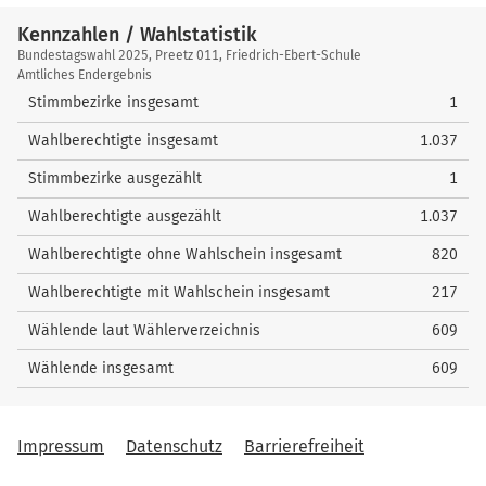
Kennzahlen / Wahlstatistik
Kennzahlen
Bundestagswahl 2025, Preetz 011, Friedrich-Ebert-Schule
/
Amtliches Endergebnis
Wahlstatistik
Stimmbezirke insgesamt
1
Wahlberechtigte insgesamt
1.037
Stimmbezirke ausgezählt
1
Wahlberechtigte ausgezählt
1.037
Wahlberechtigte ohne Wahlschein insgesamt
820
Wahlberechtigte mit Wahlschein insgesamt
217
Wählende laut Wählerverzeichnis
609
Wählende insgesamt
609
Impressum
Datenschutz
Barrierefreiheit