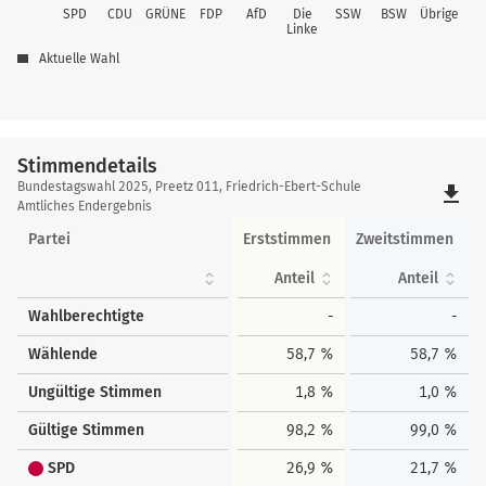
SPD
CDU
GRÜNE
FDP
AfD
Die
SSW
BSW
Übrige
Linke
Aktuelle Wahl
Stimmendetails
Stimmendetails
Bundestagswahl 2025, Preetz 011, Friedrich-Ebert-Schule
file_download
Amtliches Endergebnis
Partei
Erststimmen
Zweitstimmen
Anteil
Anteil
Wahlberechtigte
-
-
Wählende
58,7 %
58,7 %
Ungültige Stimmen
1,8 %
1,0 %
Gültige Stimmen
98,2 %
99,0 %
SPD
26,9 %
21,7 %