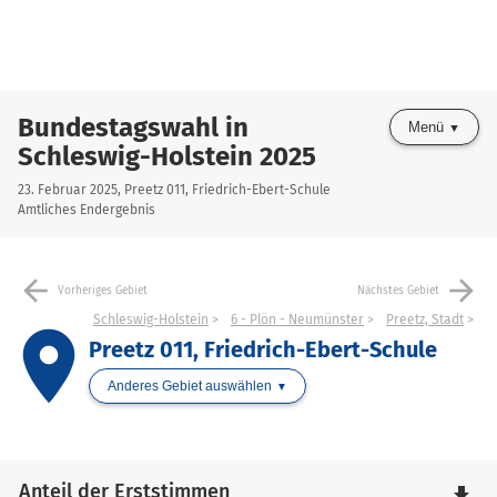
Bundestagswahl in
Menü
Schleswig-Holstein 2025
23. Februar 2025, Preetz 011, Friedrich-Ebert-Schule
Amtliches Endergebnis
arrow_back
arrow_forward
Vorheriges Gebiet
Nächstes Gebiet
Schleswig-Holstein
6 - Plön - Neumünster
Preetz, Stadt
place
Preetz 011, Friedrich-Ebert-Schule
Anderes Gebiet auswählen
Anteil der Erststimmen
file_download