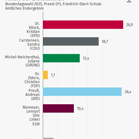
Bundestagswahl 2025, Preetz 011, Friedrich-Ebert-Schule
Amtliches Endergebnis
Dr.
26,9
Klinck,
Kristian
(SPD)
Carstensen,
18,7
Sandra
(CDU)
Michel-Weichenthal,
12,4
Juliane
(GRÜNE)
Dr.
1,7
Zidorn,
Christian
(FDP)
Preuß,
26,4
Andreas
(AfD)
Niemeyer,
10,4
Lennart
(Die
Linke)
SSW