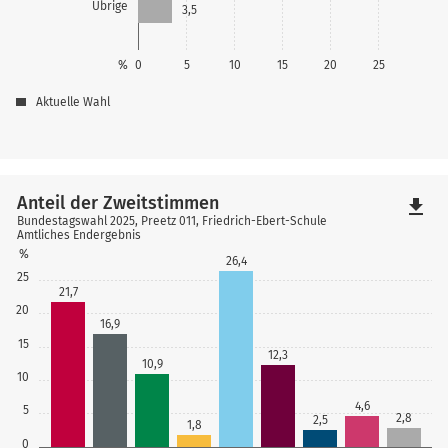
Übrige
3,5
%
0
5
10
15
20
25
Aktuelle Wahl
Anteil der Zweitstimmen
file_download
Bundestagswahl 2025, Preetz 011, Friedrich-Ebert-Schule
Amtliches Endergebnis
%
26,4
25
21,7
20
16,9
15
12,3
10,9
10
4,6
5
2,8
2,5
1,8
0