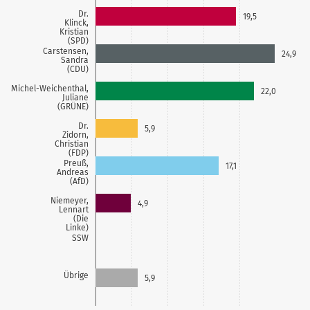
Dr.
19,5
Klinck,
Kristian
(SPD)
Carstensen,
24,9
Sandra
(CDU)
Michel-Weichenthal,
22,0
Juliane
(GRÜNE)
Dr.
5,9
Zidorn,
Christian
(FDP)
Preuß,
17,1
Andreas
(AfD)
Niemeyer,
4,9
Lennart
(Die
Linke)
SSW
Übrige
5,9