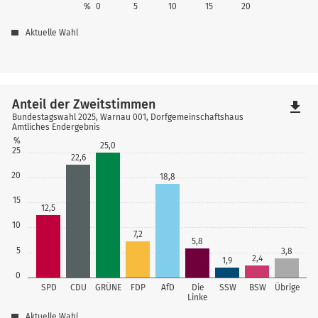
%
0
5
10
15
20
Aktuelle Wahl
Anteil der Zweitstimmen
file_download
Bundestagswahl 2025, Warnau 001, Dorfgemeinschaftshaus
Amtliches Endergebnis
%
25,0
25
22,6
20
18,8
15
12,5
10
7,2
5,8
5
3,8
2,4
1,9
0
SPD
CDU
GRÜNE
FDP
AfD
Die
SSW
BSW
Übrige
Linke
Aktuelle Wahl