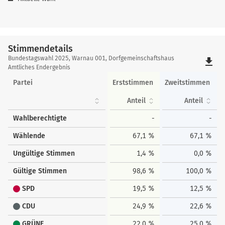
Stimmendetails
Stimmendetails
Bundestagswahl 2025, Warnau 001, Dorfgemeinschaftshaus
file_download
Amtliches Endergebnis
Partei
Erststimmen
Zweitstimmen
Anteil
Anteil
Wahlberechtigte
-
-
Wählende
67,1 %
67,1 %
Ungültige Stimmen
1,4 %
0,0 %
Gültige Stimmen
98,6 %
100,0 %
SPD
19,5 %
12,5 %
CDU
24,9 %
22,6 %
GRÜNE
22,0 %
25,0 %