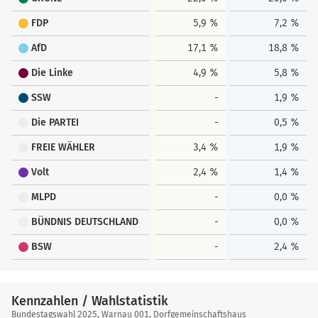
FDP
5,9 %
7,2 %
AfD
17,1 %
18,8 %
Die Linke
4,9 %
5,8 %
SSW
-
1,9 %
Die PARTEI
-
0,5 %
FREIE WÄHLER
3,4 %
1,9 %
Volt
2,4 %
1,4 %
MLPD
-
0,0 %
BÜNDNIS DEUTSCHLAND
-
0,0 %
BSW
-
2,4 %
Kennzahlen / Wahlstatistik
Kennzahlen
Bundestagswahl 2025, Warnau 001, Dorfgemeinschaftshaus