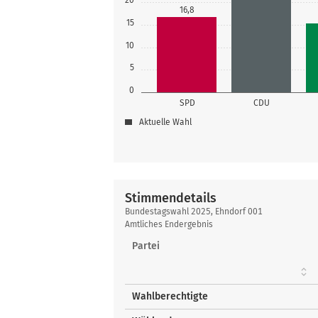
16,8
15
10
5
0
SPD
CDU
Aktuelle Wahl
Stimmendetails
Stimmendetails
Bundestagswahl 2025, Ehndorf 001
Amtliches Endergebnis
Partei
Wahlberechtigte