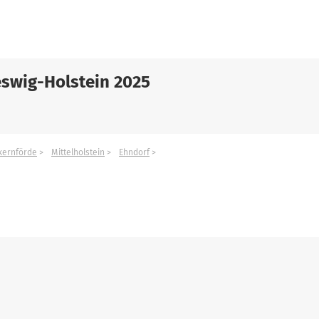
swig-Holstein 2025
kernförde
Mittelholstein
Ehndorf