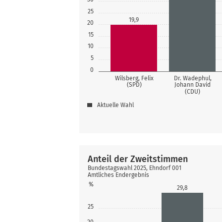
25
19,9
20
15
10
5
0
Wilsberg, Felix
Dr. Wadephul,
(SPD)
Johann David
(CDU)
Aktuelle Wahl
Anteil der Zweitstimmen
Bundestagswahl 2025, Ehndorf 001
Amtliches Endergebnis
%
29,8
25
20