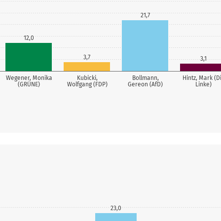
21,7
12,0
3,7
3,1
Wegener, Monika
Kubicki,
Bollmann,
Hintz, Mark (D
(GRÜNE)
Wolfgang (FDP)
Gereon (AfD)
Linke)
23,0