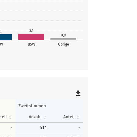
3,1
8
0,9
SW
BSW
Übrige
file_download
Zweitstimmen
teil
Anzahl
Anteil
-
511
-