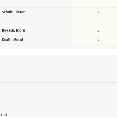
-
Schulz, Dieter
4
-
Baasch, Björn
0
Kisifli, Murat
0
samt