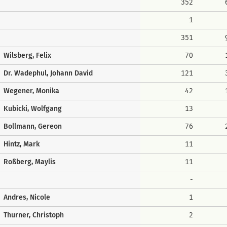
352
1
351
Wilsberg, Felix
70
Dr. Wadephul, Johann David
121
Wegener, Monika
42
Kubicki, Wolfgang
13
Bollmann, Gereon
76
Hintz, Mark
11
Roßberg, Maylis
11
-
Andres, Nicole
1
Thurner, Christoph
2