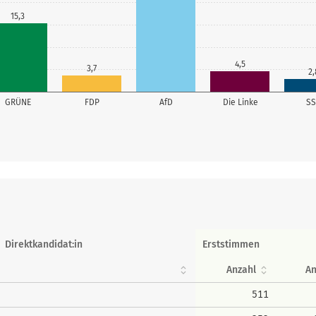
15,3
4,5
3,7
2,
GRÜNE
FDP
AfD
Die Linke
S
Direktkandidat:in
Erststimmen
Anzahl
An
511