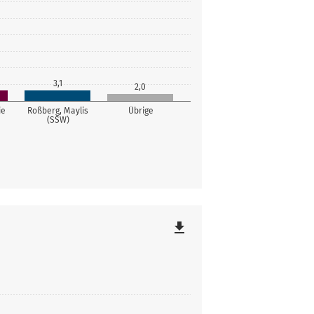
3,1
2,0
ie
Roßberg, Maylis
Übrige
(SSW)
file_download