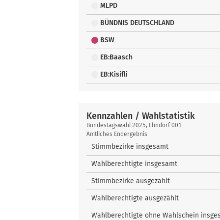
MLPD
BÜNDNIS DEUTSCHLAND
BSW
EB:Baasch
EB:Kisifli
Kennzahlen / Wahlstatistik
Kennzahlen
Bundestagswahl 2025, Ehndorf 001
/
Amtliches Endergebnis
Wahlstatistik
Stimmbezirke insgesamt
Wahlberechtigte insgesamt
Stimmbezirke ausgezählt
Wahlberechtigte ausgezählt
Wahlberechtigte ohne Wahlschein insge