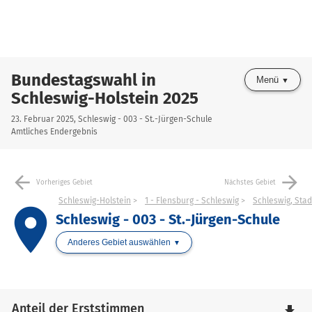
Bundestagswahl in
Menü
Schleswig-Holstein 2025
23. Februar 2025, Schleswig - 003 - St.-Jürgen-Schule
Amtliches Endergebnis
arrow_back
arrow_forward
Vorheriges Gebiet
Nächstes Gebiet
Schleswig-Holstein
1 - Flensburg - Schleswig
Schleswig, Stad
place
Schleswig - 003 - St.-Jürgen-Schule
Anderes Gebiet auswählen
Anteil der Erststimmen
file_download