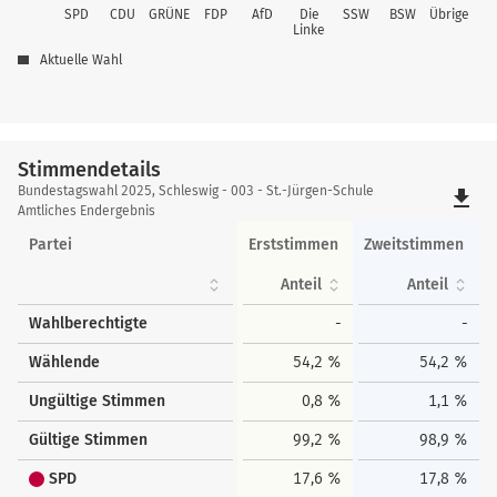
SPD
CDU
GRÜNE
FDP
AfD
Die
SSW
BSW
Übrige
Linke
Aktuelle Wahl
Stimmendetails
Stimmendetails
Bundestagswahl 2025, Schleswig - 003 - St.-Jürgen-Schule
file_download
Amtliches Endergebnis
Partei
Erststimmen
Zweitstimmen
Anteil
Anteil
Wahlberechtigte
-
-
Wählende
54,2 %
54,2 %
Ungültige Stimmen
0,8 %
1,1 %
Gültige Stimmen
99,2 %
98,9 %
SPD
17,6 %
17,8 %