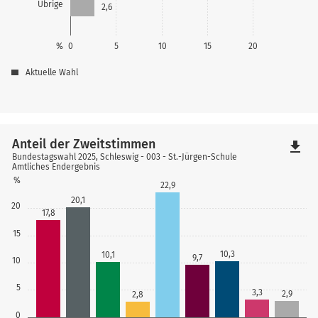
Übrige
2,6
%
0
5
10
15
20
Aktuelle Wahl
Anteil der Zweitstimmen
file_download
Bundestagswahl 2025, Schleswig - 003 - St.-Jürgen-Schule
Amtliches Endergebnis
%
22,9
20,1
20
17,8
15
10,3
10,1
9,7
10
5
3,3
2,9
2,8
0