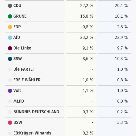
CDU
22,2 %
20,1 %
GRÜNE
15,8 %
10,1 %
FDP
0,8 %
2,8 %
AfD
23,2 %
22,9 %
Die Linke
9,1 %
9,7 %
SSW
8,6 %
10,3 %
Die PARTEI
-
1,0 %
FREIE WÄHLER
1,0 %
0,8 %
Volt
1,1 %
1,0 %
MLPD
-
0,0 %
BÜNDNIS DEUTSCHLAND
0,3 %
0,2 %
BSW
-
3,3 %
EB:Krüger-Winands
0,2 %
-