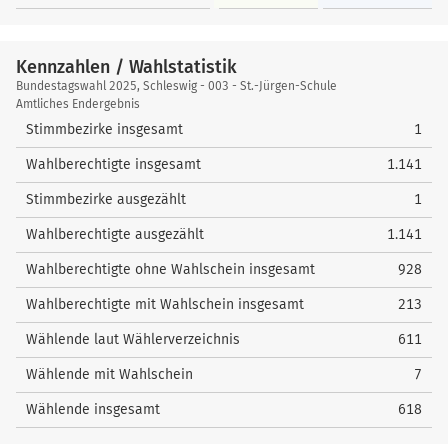
Kennzahlen / Wahlstatistik
Kennzahlen
Bundestagswahl 2025, Schleswig - 003 - St.-Jürgen-Schule
/
Amtliches Endergebnis
Wahlstatistik
Stimmbezirke insgesamt
1
Wahlberechtigte insgesamt
1.141
Stimmbezirke ausgezählt
1
Wahlberechtigte ausgezählt
1.141
Wahlberechtigte ohne Wahlschein insgesamt
928
Wahlberechtigte mit Wahlschein insgesamt
213
Wählende laut Wählerverzeichnis
611
Wählende mit Wahlschein
7
Wählende insgesamt
618