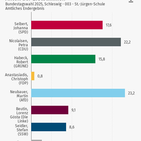
Bundestagswahl 2025, Schleswig - 003 - St.-Jürgen-Schule
Amtliches Endergebnis
Selbert,
17,6
Johanna
(SPD)
Nicolaisen,
22,2
Petra
(CDU)
Habeck,
15,8
Robert
(GRÜNE)
Anastasiadis,
0,8
Christoph
(FDP)
Neubauer,
23,2
Martin
(AfD)
Beutin,
9,1
Lorenz
Gösta (Die
Linke)
Seidler,
8,6
Stefan
(SSW)