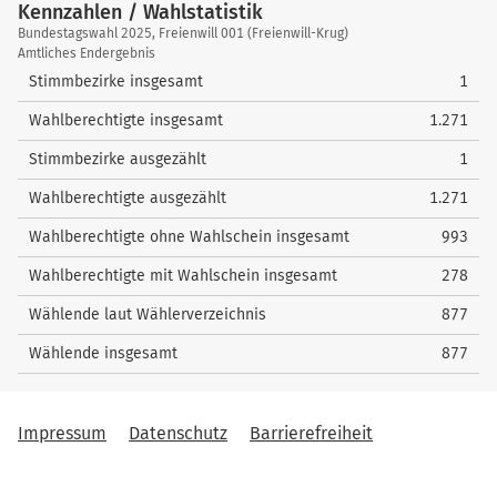
Kennzahlen / Wahlstatistik
Kennzahlen
Bundestagswahl 2025, Freienwill 001 (Freienwill-Krug)
/
Amtliches Endergebnis
Wahlstatistik
Stimmbezirke insgesamt
1
Wahlberechtigte insgesamt
1.271
Stimmbezirke ausgezählt
1
Wahlberechtigte ausgezählt
1.271
Wahlberechtigte ohne Wahlschein insgesamt
993
Wahlberechtigte mit Wahlschein insgesamt
278
Wählende laut Wählerverzeichnis
877
Wählende insgesamt
877
Impressum
Datenschutz
Barrierefreiheit