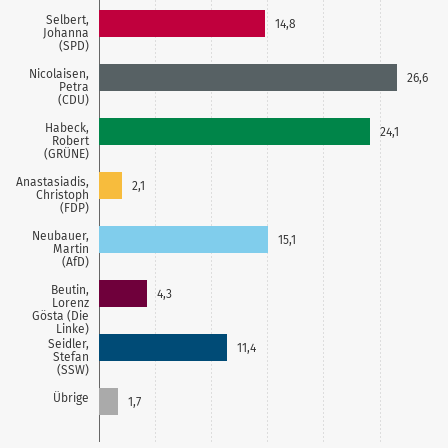
Selbert,
14,8
Johanna
(SPD)
Nicolaisen,
26,6
Petra
(CDU)
Habeck,
24,1
Robert
(GRÜNE)
Anastasiadis,
2,1
Christoph
(FDP)
Neubauer,
15,1
Martin
(AfD)
Beutin,
4,3
Lorenz
Gösta (Die
Linke)
Seidler,
11,4
Stefan
(SSW)
Übrige
1,7