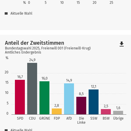
%
0
5
10
15
20
25
Aktuelle Wahl
Anteil der Zweitstimmen
file_download
Bundestagswahl 2025, Freienwill 001 (Freienwill-Krug)
Amtliches Endergebnis
%
24,9
20
16,7
16,0
14,9
15
12,1
10
8,5
5
2,8
2,5
1,6
0
SPD
CDU
GRÜNE
FDP
AfD
Die
SSW
BSW
Übrige
Linke
Aktuelle Wahl