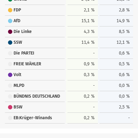
FDP
2,1 %
2,8 %
AfD
15,1 %
14,9 %
Die Linke
4,3 %
8,5 %
SSW
11,4 %
12,1 %
Die PARTEI
-
0,6 %
FREIE WÄHLER
0,9 %
0,5 %
Volt
0,3 %
0,6 %
MLPD
-
0,0 %
BÜNDNIS DEUTSCHLAND
0,2 %
0,0 %
BSW
-
2,5 %
EB:Krüger-Winands
0,2 %
-