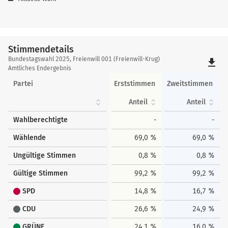
Stimmendetails
Stimmendetails
Bundestagswahl 2025, Freienwill 001 (Freienwill-Krug)
file_download
Amtliches Endergebnis
Partei
Erststimmen
Zweitstimmen
Anteil
Anteil
Wahlberechtigte
-
-
Wählende
69,0 %
69,0 %
Ungültige Stimmen
0,8 %
0,8 %
Gültige Stimmen
99,2 %
99,2 %
SPD
14,8 %
16,7 %
CDU
26,6 %
24,9 %
GRÜNE
24,1 %
16,0 %