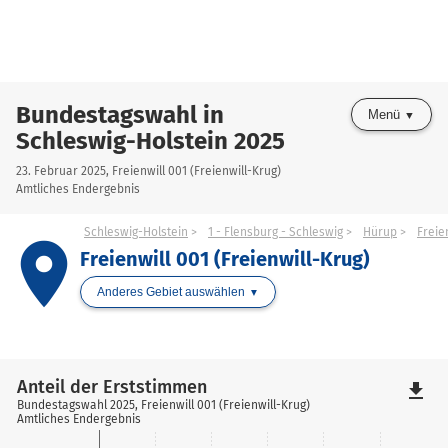
Bundestagswahl in
Menü
Schleswig-Holstein 2025
23. Februar 2025, Freienwill 001 (Freienwill-Krug)
Amtliches Endergebnis
Schleswig-Holstein
1 - Flensburg - Schleswig
Hürup
Freie
place
Freienwill 001 (Freienwill-Krug)
Anderes Gebiet auswählen
Anteil der Erststimmen
file_download
Bundestagswahl 2025, Freienwill 001 (Freienwill-Krug)
Amtliches Endergebnis