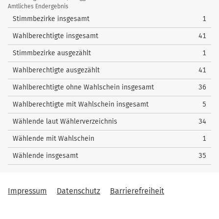
/
Amtliches Endergebnis
Wahlstatistik
Stimmbezirke insgesamt
1
Wahlberechtigte insgesamt
41
Stimmbezirke ausgezählt
1
Wahlberechtigte ausgezählt
41
Wahlberechtigte ohne Wahlschein insgesamt
36
Wahlberechtigte mit Wahlschein insgesamt
5
Wählende laut Wählerverzeichnis
34
Wählende mit Wahlschein
1
Wählende insgesamt
35
Impressum
Datenschutz
Barrierefreiheit