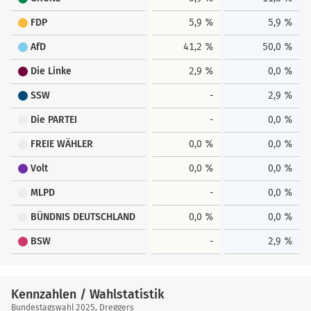
FDP
5,9 %
5,9 %
AfD
41,2 %
50,0 %
Die Linke
2,9 %
0,0 %
SSW
-
2,9 %
Die PARTEI
-
0,0 %
FREIE WÄHLER
0,0 %
0,0 %
Volt
0,0 %
0,0 %
MLPD
-
0,0 %
BÜNDNIS DEUTSCHLAND
0,0 %
0,0 %
BSW
-
2,9 %
Kennzahlen / Wahlstatistik
Kennzahlen
Bundestagswahl 2025, Dreggers