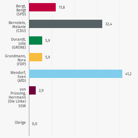
Bergt,
11,8
Bengt
(SPD)
Bernstein,
32,4
Melanie
(CDU)
Dorandt,
5,9
Julia
(GRÜNE)
Grundmann,
5,9
Nora
(FDP)
Wendorf,
41,2
Sven
(AfD)
von
2,9
Prüssing,
Herrmann
(Die Linke)
SSW
Übrige
0,0