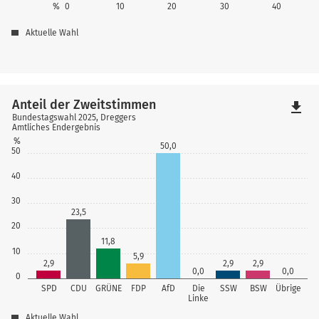
%
0
10
20
30
40
Aktuelle Wahl
Anteil der Zweitstimmen
file_download
Bundestagswahl 2025, Dreggers
Amtliches Endergebnis
%
50,0
50
40
30
23,5
20
11,8
10
5,9
2,9
2,9
2,9
0,0
0,0
0
SPD
CDU
GRÜNE
FDP
AfD
Die
SSW
BSW
Übrige
Linke
Aktuelle Wahl