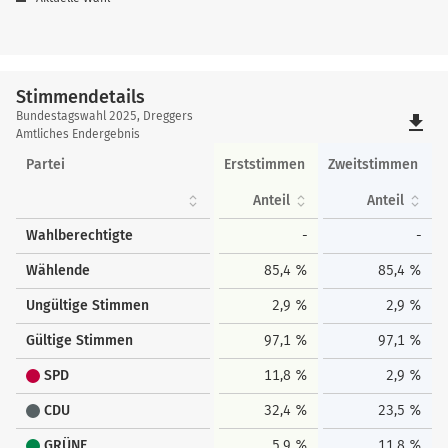
Stimmendetails
Stimmendetails
Bundestagswahl 2025, Dreggers
file_download
Amtliches Endergebnis
Partei
Erststimmen
Zweitstimmen
Anteil
Anteil
Wahlberechtigte
-
-
Wählende
85,4 %
85,4 %
Ungültige Stimmen
2,9 %
2,9 %
Gültige Stimmen
97,1 %
97,1 %
SPD
11,8 %
2,9 %
CDU
32,4 %
23,5 %
GRÜNE
5,9 %
11,8 %