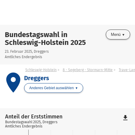
Bundestagswahl in
Menü
Schleswig-Holstein 2025
23. Februar 2025, Dreggers
Amtliches Endergebnis
Schleswig-Holstein
8 - Segeberg - Stormarn-Mitte
Trave-La
place
Dreggers
Anderes Gebiet auswählen
Anteil der Erststimmen
file_download
Bundestagswahl 2025, Dreggers
Amtliches Endergebnis