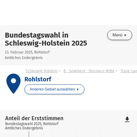
Bundestagswahl in
Menü
Schleswig-Holstein 2025
23. Februar 2025, Rohlstorf
Amtliches Endergebnis
Schleswig-Holstein
8 - Segeberg - Stormarn-Mitte
Trave-La
place
Rohlstorf
Anderes Gebiet auswählen
Anteil der Erststimmen
file_download
Bundestagswahl 2025, Rohlstorf
Amtliches Endergebnis