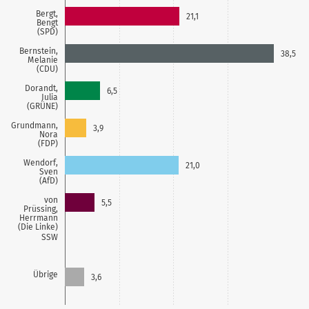
Bergt,
21,1
Bengt
(SPD)
Bernstein,
38,5
Melanie
(CDU)
Dorandt,
6,5
Julia
(GRÜNE)
Grundmann,
3,9
Nora
(FDP)
Wendorf,
21,0
Sven
(AfD)
von
5,5
Prüssing,
Herrmann
(Die Linke)
SSW
Übrige
3,6