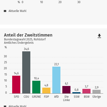
%
0
10
20
30
Aktuelle Wahl
Anteil der Zweitstimmen
file_download
Bundestagswahl 2025, Rohlstorf
Amtliches Endergebnis
%
34,6
30
25
22,1
20
14,6
15
10,4
10
6,1
4,8
5
3,7
2,9
0,8
0
SPD
CDU
GRÜNE
FDP
AfD
Die
SSW
BSW
Übrige
Linke
Aktuelle Wahl