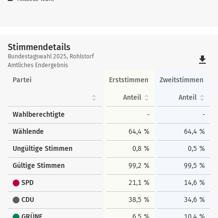
Stimmendetails
Stimmendetails
Bundestagswahl 2025, Rohlstorf
file_download
Amtliches Endergebnis
Partei
Erststimmen
Zweitstimmen
Anteil
Anteil
Wahlberechtigte
-
-
Wählende
64,4 %
64,4 %
Ungültige Stimmen
0,8 %
0,5 %
Gültige Stimmen
99,2 %
99,5 %
SPD
21,1 %
14,6 %
CDU
38,5 %
34,6 %
GRÜNE
6,5 %
10,4 %