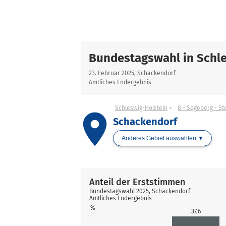
Bundestagswahl in Schle
23. Februar 2025, Schackendorf
Amtliches Endergebnis
Schleswig-Holstein
8 - Segeberg - S
place
Schackendorf
Anderes Gebiet auswählen
Anteil der Erststimmen
Bundestagswahl 2025, Schackendorf
Amtliches Endergebnis
%
37,6