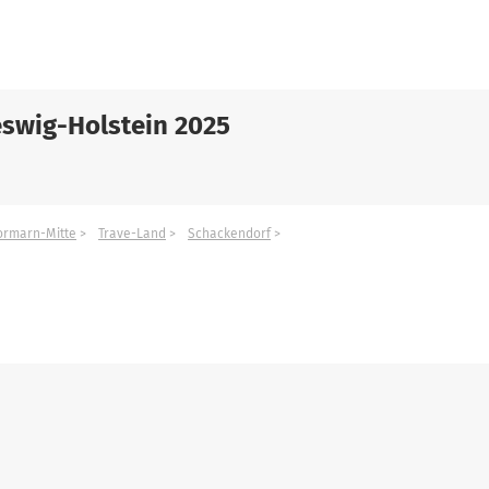
swig-Holstein 2025
tormarn-Mitte
Trave-Land
Schackendorf