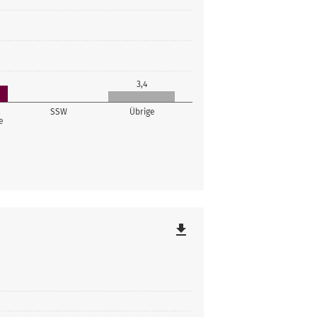
3,4
,
SSW
Übrige
e
file_download