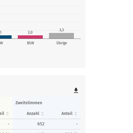
3,3
0
2,0
SW
BSW
Übrige
file_download
Zweitstimmen
eil
Anzahl
Anteil
-
652
-