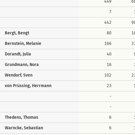
449
6
7
442
9
Bergt, Bengt
80
1
Bernstein, Melanie
166
3
Dorandt, Julia
40
Grundmann, Nora
16
Wendorf, Sven
102
2
von Prüssing, Herrmann
23
-
-
Thedens, Thomas
6
Warncke, Sebastian
6