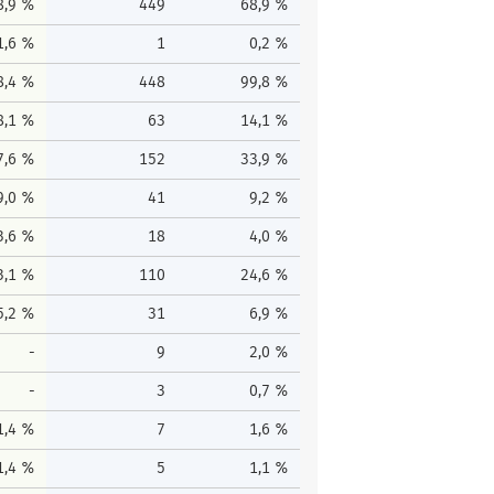
8,9 %
449
68,9 %
1,6 %
1
0,2 %
8,4 %
448
99,8 %
8,1 %
63
14,1 %
7,6 %
152
33,9 %
9,0 %
41
9,2 %
3,6 %
18
4,0 %
3,1 %
110
24,6 %
5,2 %
31
6,9 %
-
9
2,0 %
-
3
0,7 %
1,4 %
7
1,6 %
1,4 %
5
1,1 %