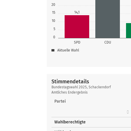
20
14,1
15
10
5
0
SPD
CDU
Aktuelle Wahl
Stimmendetails
Stimmendetails
Bundestagswahl 2025, Schackendorf
Amtliches Endergebnis
Partei
Wahlberechtigte