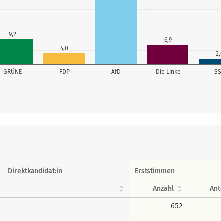
9,2
6,9
4,0
2,
GRÜNE
FDP
AfD
Die Linke
S
Direktkandidat:in
Erststimmen
Anzahl
Ant
652