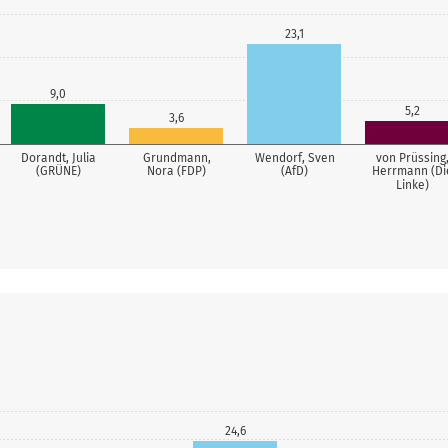
23,1
9,0
5,2
3,6
Dorandt, Julia
Grundmann,
Wendorf, Sven
von Prüssing
(GRÜNE)
Nora (FDP)
(AfD)
Herrmann (Di
Linke)
24,6