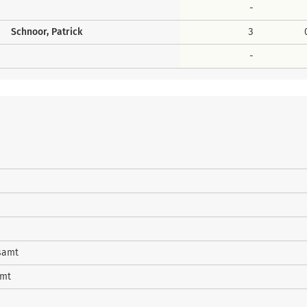
-
Schnoor, Patrick
3
-
samt
amt