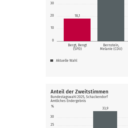
30
20
18,1
10
0
Bergt, Bengt
Bernstein,
(SPD)
Melanie (CDU)
Aktuelle Wahl
Anteil der Zweitstimmen
Bundestagswahl 2025, Schackendorf
Amtliches Endergebnis
%
33,9
30
25