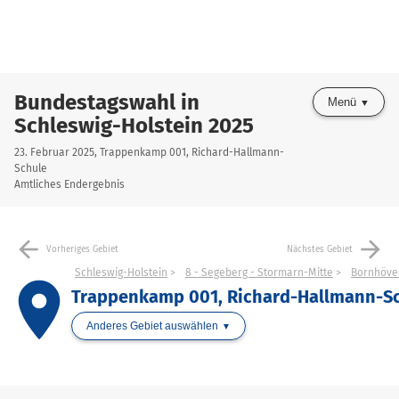
Bundestagswahl in
Menü
Schleswig-Holstein 2025
23. Februar 2025, Trappenkamp 001, Richard-Hallmann-
Schule
Amtliches Endergebnis
arrow_back
arrow_forward
Vorheriges Gebiet
Nächstes Gebiet
Schleswig-Holstein
8 - Segeberg - Stormarn-Mitte
Bornhöve
place
Trappenkamp 001, Richard-Hallmann-S
Anderes Gebiet auswählen