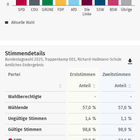
0
SPD
CDU
GRÜNE
FDP
AfD
Die
SSW
BSW
Übrige
Linke
Aktuelle Wahl
Stimmendetails
Stimmendetails
Bundestagswahl 2025, Trappenkamp 001, Richard-Hallmann-Schule
file_download
Amtliches Endergebnis
Partei
Erststimmen
Zweitstimmen
Anteil
Anteil
Wahlberechtigte
-
-
Wählende
57,0 %
57,0 %
Ungültige Stimmen
1,4 %
1,1 %
Gültige Stimmen
98,6 %
98,9 %