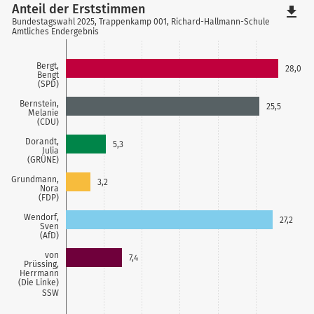
Anteil der Erststimmen
file_download
Bundestagswahl 2025, Trappenkamp 001, Richard-Hallmann-Schule
Amtliches Endergebnis
Bergt,
28,0
Bengt
(SPD)
Bernstein,
25,5
Melanie
(CDU)
Dorandt,
5,3
Julia
(GRÜNE)
Grundmann,
3,2
Nora
(FDP)
Wendorf,
27,2
Sven
(AfD)
von
7,4
Prüssing,
Herrmann
(Die Linke)
SSW