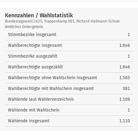
Kennzahlen / Wahlstatistik
Kennzahlen
Bundestagswahl 2025, Trappenkamp 001, Richard-Hallmann-Schule
/
Amtliches Endergebnis
Wahlstatistik
Stimmbezirke insgesamt
1
Wahlberechtigte insgesamt
1.946
Stimmbezirke ausgezählt
1
Wahlberechtigte ausgezählt
1.946
Wahlberechtigte ohne Wahlschein insgesamt
1.565
Wahlberechtigte mit Wahlschein insgesamt
381
Wählende laut Wählerverzeichnis
1.109
Wählende mit Wahlschein
1
Wählende insgesamt
1.110