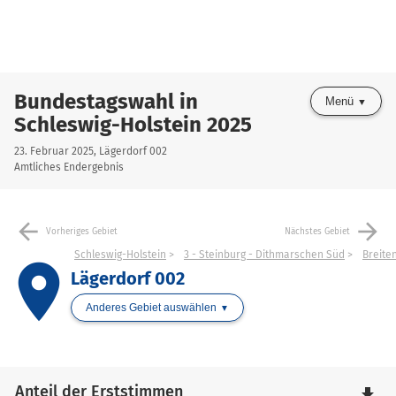
Bundestagswahl in
Menü
Schleswig-Holstein 2025
23. Februar 2025, Lägerdorf 002
Amtliches Endergebnis
arrow_back
arrow_forward
Vorheriges Gebiet
Nächstes Gebiet
Schleswig-Holstein
3 - Steinburg - Dithmarschen Süd
Breite
place
Lägerdorf 002
Anderes Gebiet auswählen
Anteil der Erststimmen
file_download