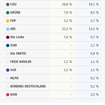
CDU
26,8 %
19,1 %
GRÜNE
7,9 %
8,5 %
FDP
3,2 %
4,7 %
AfD
32,3 %
33,2 %
Die Linke
7,6 %
9,7 %
SSW
-
2,1 %
Die PARTEI
-
0,8 %
FREIE WÄHLER
2,2 %
1,4 %
Volt
1,3 %
1,1 %
MLPD
-
0,2 %
BÜNDNIS DEUTSCHLAND
-
0,2 %
BSW
-
3,5 %