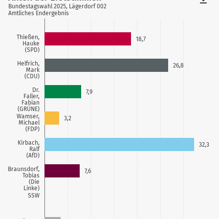
Bundestagswahl 2025, Lägerdorf 002
Amtliches Endergebnis
Thießen,
18,7
Hauke
(SPD)
Helfrich,
26,8
Mark
(CDU)
Dr.
7,9
Faller,
Fabian
(GRÜNE)
Wamser,
3,2
Michael
(FDP)
Kirbach,
32,3
Ralf
(AfD)
Braunsdorf,
7,6
Tobias
(Die
Linke)
SSW