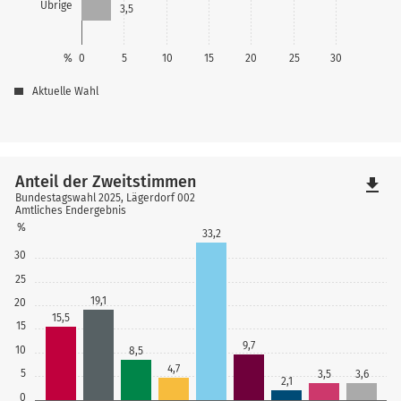
Übrige
3,5
%
0
5
10
15
20
25
30
Aktuelle Wahl
Anteil der Zweitstimmen
file_download
Bundestagswahl 2025, Lägerdorf 002
Amtliches Endergebnis
%
33,2
30
25
19,1
20
15,5
15
9,7
10
8,5
4,7
5
3,5
3,6
2,1
0