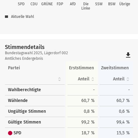
SPD
CDU
GRÜNE
FDP
AfD
Die
SSW
BSW
Übrige
Linke
Aktuelle Wahl
Stimmendetails
Stimmendetails
Bundestagswahl 2025, Lägerdorf 002
file_download
Amtliches Endergebnis
Partei
Erststimmen
Zweitstimmen
Anteil
Anteil
Wahlberechtigte
-
-
Wählende
60,7 %
60,7 %
Ungültige Stimmen
0,8 %
0,6 %
Gültige Stimmen
99,2 %
99,4 %
SPD
18,7 %
15,5 %