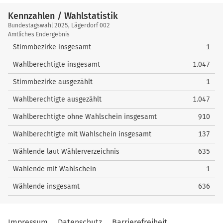
Kennzahlen / Wahlstatistik
Kennzahlen
Bundestagswahl 2025, Lägerdorf 002
/
Amtliches Endergebnis
Wahlstatistik
Stimmbezirke insgesamt
1
Wahlberechtigte insgesamt
1.047
Stimmbezirke ausgezählt
1
Wahlberechtigte ausgezählt
1.047
Wahlberechtigte ohne Wahlschein insgesamt
910
Wahlberechtigte mit Wahlschein insgesamt
137
Wählende laut Wählerverzeichnis
635
Wählende mit Wahlschein
1
Wählende insgesamt
636
Impressum
Datenschutz
Barrierefreiheit