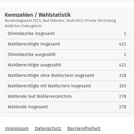
Kennzahlen / Wahlstatistik
Kennzahlen
Bundestagswahl 2025, Bad Oldesloe, Stadt 0022 Private Einrichtung
/
Amtliches Endergebnis
Wahlstatistik
Stimmbezirke insgesamt
1
Wahlberechtigte insgesamt
421
Stimmbezirke ausgezählt
1
Wahlberechtigte ausgezählt
421
Wahlberechtigte ohne Wahlschein insgesamt
318
Wahlberechtigte mit Wahlschein insgesamt
103
Wählende laut Wählerverzeichnis
278
Wählende insgesamt
278
Impressum
Datenschutz
Barrierefreiheit