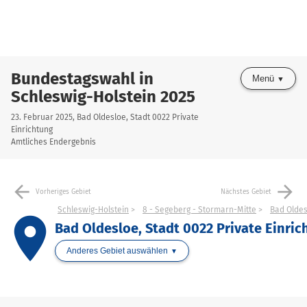
Bundestagswahl in
Menü
Schleswig-Holstein 2025
23. Februar 2025, Bad Oldesloe, Stadt 0022 Private
Einrichtung
Amtliches Endergebnis
arrow_back
arrow_forward
Vorheriges Gebiet
Nächstes Gebiet
Schleswig-Holstein
8 - Segeberg - Stormarn-Mitte
Bad Oldes
place
Bad Oldesloe, Stadt 0022 Private Einric
Anderes Gebiet auswählen