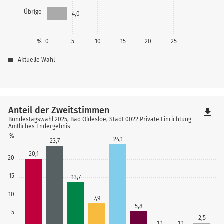
Übrige
4,0
%
0
5
10
15
20
25
Aktuelle Wahl
Anteil der Zweitstimmen
file_download
Bundestagswahl 2025, Bad Oldesloe, Stadt 0022 Private Einrichtung
Amtliches Endergebnis
%
24,1
23,7
20,1
20
15
13,7
10
7,9
5,8
5
2,5
1,1
1,1