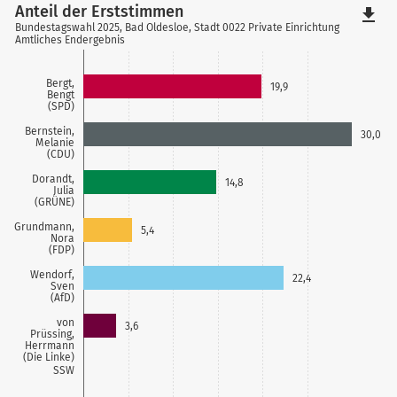
Anteil der Erststimmen
file_download
Bundestagswahl 2025, Bad Oldesloe, Stadt 0022 Private Einrichtung
Amtliches Endergebnis
Bergt,
19,9
Bengt
(SPD)
Bernstein,
30,0
Melanie
(CDU)
Dorandt,
14,8
Julia
(GRÜNE)
Grundmann,
5,4
Nora
(FDP)
Wendorf,
22,4
Sven
(AfD)
von
3,6
Prüssing,
Herrmann
(Die Linke)
SSW