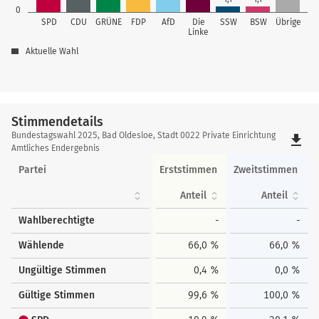
0
SPD
CDU
GRÜNE
FDP
AfD
Die
SSW
BSW
Übrige
Linke
Aktuelle Wahl
Stimmendetails
Stimmendetails
Bundestagswahl 2025, Bad Oldesloe, Stadt 0022 Private Einrichtung
file_download
Amtliches Endergebnis
Partei
Erststimmen
Zweitstimmen
Anteil
Anteil
Wahlberechtigte
-
-
Wählende
66,0 %
66,0 %
Ungültige Stimmen
0,4 %
0,0 %
Gültige Stimmen
99,6 %
100,0 %