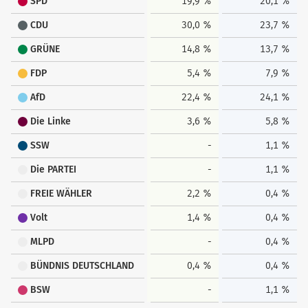
SPD
19,9 %
20,1 %
CDU
30,0 %
23,7 %
GRÜNE
14,8 %
13,7 %
FDP
5,4 %
7,9 %
AfD
22,4 %
24,1 %
Die Linke
3,6 %
5,8 %
SSW
-
1,1 %
Die PARTEI
-
1,1 %
FREIE WÄHLER
2,2 %
0,4 %
Volt
1,4 %
0,4 %
MLPD
-
0,4 %
BÜNDNIS DEUTSCHLAND
0,4 %
0,4 %
BSW
-
1,1 %