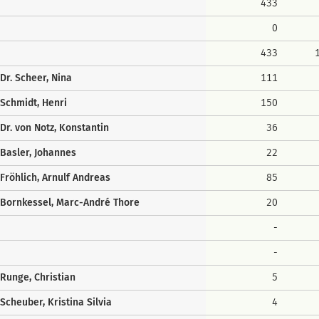
433
0
433
Dr. Scheer, Nina
111
Schmidt, Henri
150
Dr. von Notz, Konstantin
36
Basler, Johannes
22
Fröhlich, Arnulf Andreas
85
Bornkessel, Marc-André Thore
20
-
-
Runge, Christian
5
Scheuber, Kristina Silvia
4