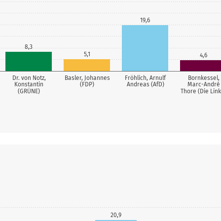
19,6
8,3
5,1
4,6
Dr. von Notz,
Basler, Johannes
Fröhlich, Arnulf
Bornkessel,
Konstantin
(FDP)
Andreas (AfD)
Marc-André
(GRÜNE)
Thore (Die Lin
20,9