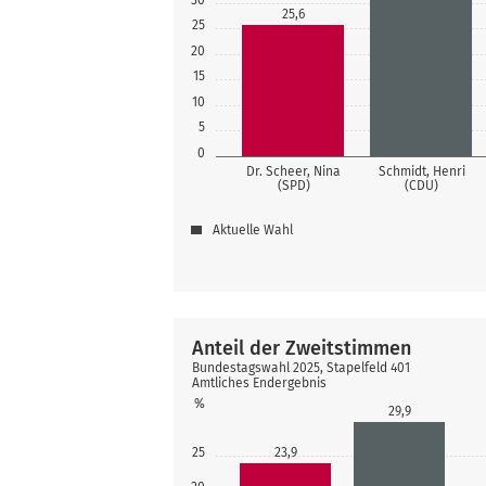
25,6
25
20
15
10
5
0
Dr. Scheer, Nina
Schmidt, Henri
(SPD)
(CDU)
Aktuelle Wahl
Anteil der Zweitstimmen
Bundestagswahl 2025, Stapelfeld 401
Amtliches Endergebnis
%
29,9
25
23,9