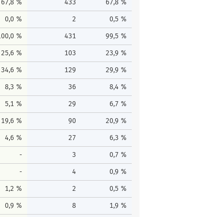
67,8 %
433
67,8 %
0,0 %
2
0,5 %
100,0 %
431
99,5 %
25,6 %
103
23,9 %
34,6 %
129
29,9 %
8,3 %
36
8,4 %
5,1 %
29
6,7 %
19,6 %
90
20,9 %
4,6 %
27
6,3 %
-
3
0,7 %
-
4
0,9 %
1,2 %
2
0,5 %
0,9 %
8
1,9 %