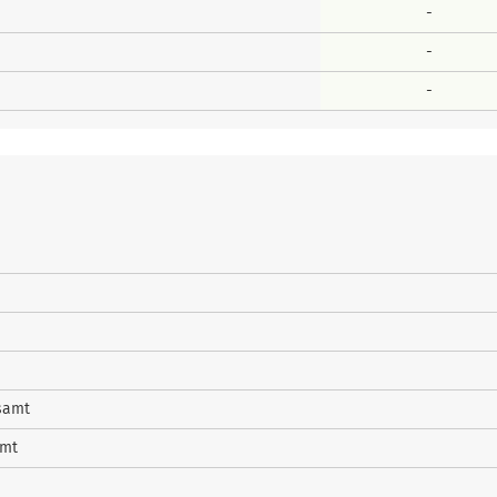
-
-
-
samt
amt