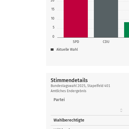
20
15
10
5
0
SPD
CDU
Aktuelle Wahl
Stimmendetails
Stimmendetails
Bundestagswahl 2025, Stapelfeld 401
Amtliches Endergebnis
Partei
Wahlberechtigte