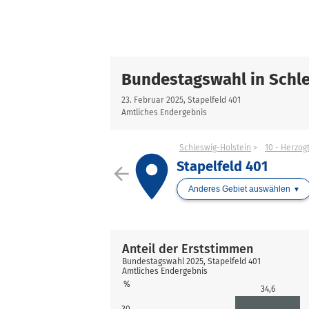
Bundestagswahl in Schle
23. Februar 2025, Stapelfeld 401
Amtliches Endergebnis
Schleswig-Holstein
10 - Herzo
place
Stapelfeld 401
arrow_back
Anderes Gebiet auswählen
Anteil der Erststimmen
Bundestagswahl 2025, Stapelfeld 401
Amtliches Endergebnis
%
34,6
30