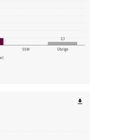
2,1
SSW
Übrige
ke)
file_download