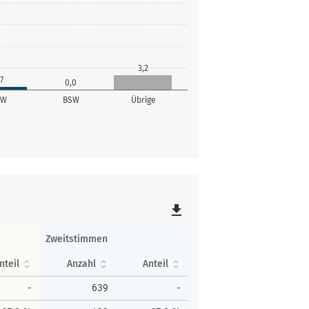
3,2
7
0,0
SW
BSW
Übrige
file_download
Zweitstimmen
nteil
Anzahl
Anteil
-
639
-