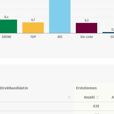
8,4
6,7
6,3
0,
GRÜNE
FDP
AfD
Die Linke
S
Direktkandidat:in
Erststimmen
Anzahl
A
639