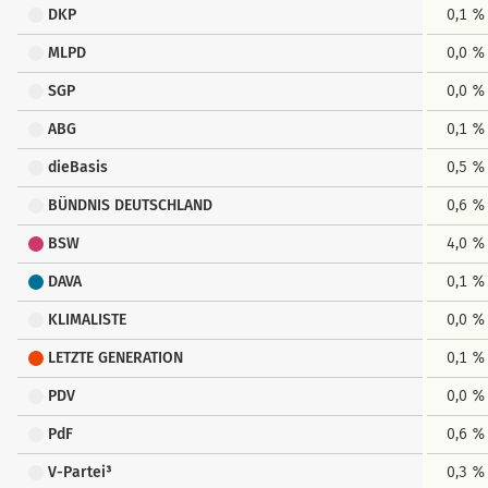
DKP
0,1 %
MLPD
0,0 %
SGP
0,0 %
ABG
0,1 %
dieBasis
0,5 %
BÜNDNIS DEUTSCHLAND
0,6 %
BSW
4,0 %
DAVA
0,1 %
KLIMALISTE
0,0 %
LETZTE GENERATION
0,1 %
PDV
0,0 %
PdF
0,6 %
V-Partei³
0,3 %