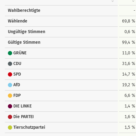
Wahlberechtigte
-
Wählende
69,8 %
Ungültige Stimmen
0,6 %
Gültige Stimmen
99,4 %
GRÜNE
11,0 %
CDU
31,6 %
SPD
14,7 %
AfD
19,2 %
FDP
6,6 %
DIE LINKE
1,4 %
Die PARTEI
1,6 %
Tierschutzpartei
1,5 %