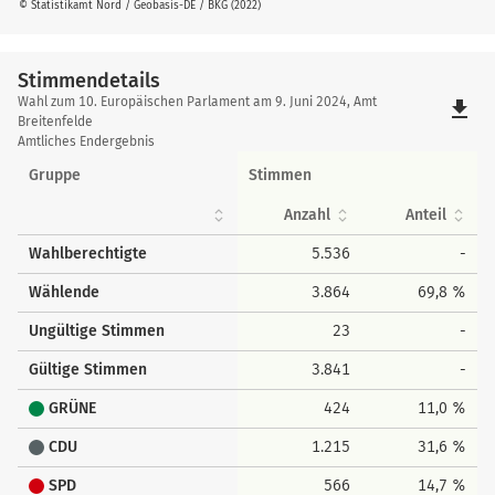
© Statistikamt Nord / Geobasis-DE / BKG (2022)
Stimmendetails
Stimmendetails
Wahl zum 10. Europäischen Parlament am 9. Juni 2024, Amt
file_download
Breitenfelde
Amtliches Endergebnis
Gruppe
Stimmen
Anzahl
Anteil
Wahlberechtigte
5.536
-
Wählende
3.864
69,8 %
Ungültige Stimmen
23
-
Gültige Stimmen
3.841
-
GRÜNE
424
11,0 %
CDU
1.215
31,6 %
SPD
566
14,7 %