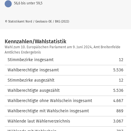
56,6 bis unter 59,5
© Statistikamt Nord / Geobasis-DE / BKG (2022)
Kennzahlen/Wahlstatistik
Kennzahlen/Wahlstatistik
Wahl zum 10. Europäischen Parlament am 9. Juni 2024, Amt Breitenfelde
Amtliches Endergebnis
Stimmbezirke insgesamt
12
Wahlberechtigte insgesamt
5.536
Stimmbezirke ausgezählt
12
Wahlberechtigte ausgezählt
5.536
Wahlberechtigte ohne Wahlschein insgesamt
4.667
Wahlberechtigte mit Wahlschein insgesamt
869
Wählende laut Wählerverzeichnis
3.067