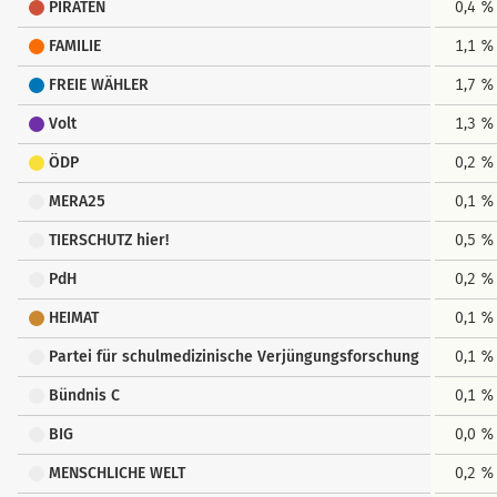
PIRATEN
0,4 %
FAMILIE
1,1 %
FREIE WÄHLER
1,7 %
Volt
1,3 %
ÖDP
0,2 %
MERA25
0,1 %
TIERSCHUTZ hier!
0,5 %
PdH
0,2 %
HEIMAT
0,1 %
Partei für schulmedizinische Verjüngungsforschung
0,1 %
Bündnis C
0,1 %
BIG
0,0 %
MENSCHLICHE WELT
0,2 %