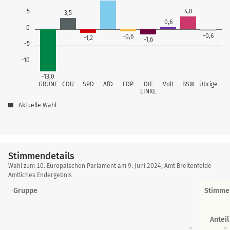
5
4,0
3,5
0,6
0
-0,6
-0,6
-1,2
-1,6
-5
-10
-13,0
GRÜNE
CDU
SPD
AfD
FDP
DIE
Volt
BSW
Übrige
LINKE
Aktuelle Wahl
Stimmendetails
Stimmendetails
Wahl zum 10. Europäischen Parlament am 9. Juni 2024, Amt Breitenfelde
Amtliches Endergebnis
Gruppe
Stimme
Anteil