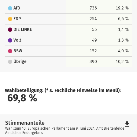
AfD
736
19,2 %
FDP
254
6,6 %
DIE LINKE
55
1,4 %
Volt
49
1,3 %
BSW
152
4,0 %
Übrige
390
10,2 %
Wahlbeteiligung: (* s. Fachliche Hinweise im Menü):
69,8
%
Stimmenanteile
file_download
Wahl zum 10. Europäischen Parlament am 9. Juni 2024, Amt Breitenfelde
Amtliches Endergebnis