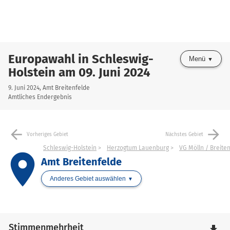
Europawahl in Schleswig-
Menü
Holstein am 09. Juni 2024
9. Juni 2024, Amt Breitenfelde
Amtliches Endergebnis
arrow_back
arrow_forward
Vorheriges Gebiet
Nächstes Gebiet
Schleswig-Holstein
Herzogtum Lauenburg
VG Mölln / Breite
place
Amt Breitenfelde
Anderes Gebiet auswählen
Stimmenmehrheit
file_download