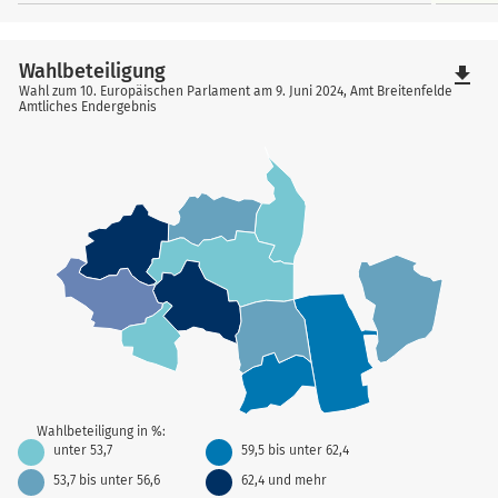
Wahlbeteiligung
file_download
Wahl zum 10. Europäischen Parlament am 9. Juni 2024, Amt Breitenfelde
Amtliches Endergebnis
Wahlbeteiligung in %:
unter 53,7
59,5 bis unter 62,4
53,7 bis unter 56,6
62,4 und mehr