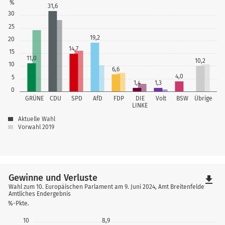
%
31,6
30
25
19,2
20
14,7
15
11,0
10,2
10
6,6
4,0
5
1,4
1,3
0
GRÜNE
CDU
SPD
AfD
FDP
DIE
Volt
BSW
Übrige
LINKE
Aktuelle Wahl
Vorwahl 2019
Gewinne und Verluste
file_download
Wahl zum 10. Europäischen Parlament am 9. Juni 2024, Amt Breitenfelde
Amtliches Endergebnis
%-Pkte.
10
8,9