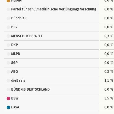
HEIMAT
0,0 %
Partei für schulmedizinische Verjüngungsforschung
0,0 %
Bündnis C
0,0 %
BIG
0,0 %
MENSCHLICHE WELT
0,3 %
DKP
0,0 %
MLPD
0,0 %
SGP
0,0 %
ABG
0,3 %
dieBasis
1,1 %
BÜNDNIS DEUTSCHLAND
0,0 %
BSW
3,5 %
DAVA
0,0 %