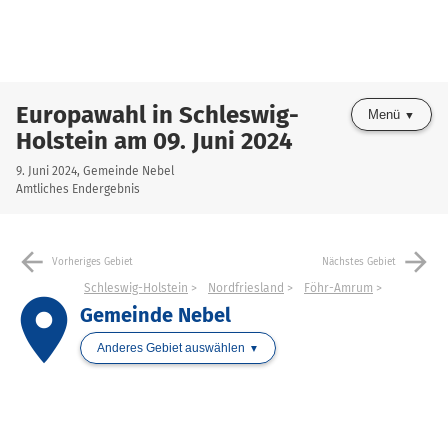
Europawahl in Schleswig-
Menü
Holstein am 09. Juni 2024
9. Juni 2024, Gemeinde Nebel
Amtliches Endergebnis
arrow_back
arrow_forward
Vorheriges Gebiet
Nächstes Gebiet
Schleswig-Holstein
Nordfriesland
Föhr-Amrum
place
Gemeinde Nebel
Anderes Gebiet auswählen