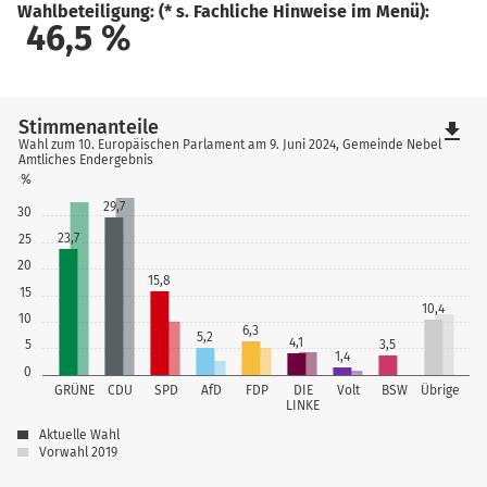
Wahlbeteiligung: (* s. Fachliche Hinweise im Menü):
46,5
%
Stimmenanteile
file_download
Wahl zum 10. Europäischen Parlament am 9. Juni 2024, Gemeinde Nebel
Amtliches Endergebnis
%
29,7
30
23,7
25
20
15,8
15
10,4
10
6,3
5,2
4,1
5
3,5
1,4
0
GRÜNE
CDU
SPD
AfD
FDP
DIE
Volt
BSW
Übrige
LINKE
Aktuelle Wahl
Vorwahl 2019