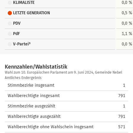
KLIMALISTE
0,0 %
LETZTE GENERATION
0,5 %
PDV
0,0 %
PdF
1,1 %
V-Partei³
0,0 %
Kennzahlen/Wahlstatistik
Kennzahlen/Wahlstatistik
Wahl zum 10. Europäischen Parlament am 9. Juni 2024, Gemeinde Nebel
Amtliches Endergebnis
Stimmbezirke insgesamt
1
Wahlberechtigte insgesamt
791
Stimmbezirke ausgezählt
1
Wahlberechtigte ausgezählt
791
Wahlberechtigte ohne Wahlschein insgesamt
571