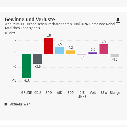
Gewinne und Verluste
file_download
Wahl zum 10. Europäischen Parlament am 9. Juni 2024, Gemeinde Nebel
Amtliches Endergebnis
%-Pkte.
5,8
5
3,5
2,5
1,2
0,6
0
-0,1
-1,0
-5
-3,6
-10
-8,8
GRÜNE
CDU
SPD
AfD
FDP
DIE
Volt
BSW
Übrige
LINKE
Aktuelle Wahl