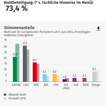
Wahlbeteiligung: (* s. Fachliche Hinweise im Menü):
73,4
%
Stimmenanteile
file_download
Wahl zum 10. Europäischen Parlament am 9. Juni 2024, Kronshagen
Amtliches Endergebnis
%
31,5
30
25
21,6
20
16,7
15
8,7
10
6,5
6,6
5
3,2
3,2
2,0
0
GRÜNE
CDU
SPD
AfD
FDP
DIE
Volt
BSW
Übrige
LINKE
Aktuelle Wahl
Vorwahl 2019