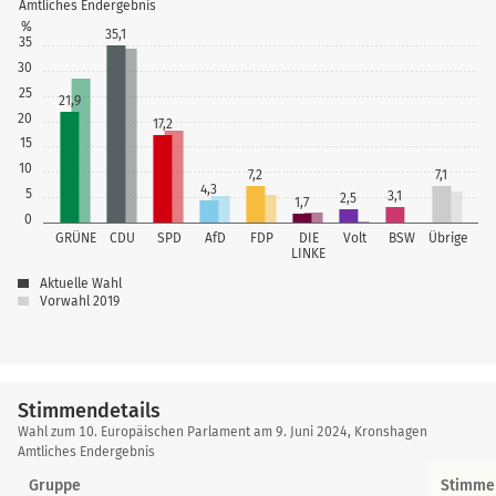
Amtliches Endergebnis
%
35,1
35
30
25
21,9
20
17,2
15
10
7,2
7,1
4,3
5
3,1
2,5
1,7
0
GRÜNE
CDU
SPD
AfD
FDP
DIE
Volt
BSW
Übrige
LINKE
Aktuelle Wahl
Vorwahl 2019
Stimmendetails
Stimmendetails
Wahl zum 10. Europäischen Parlament am 9. Juni 2024, Kronshagen
Amtliches Endergebnis
Gruppe
Stimme