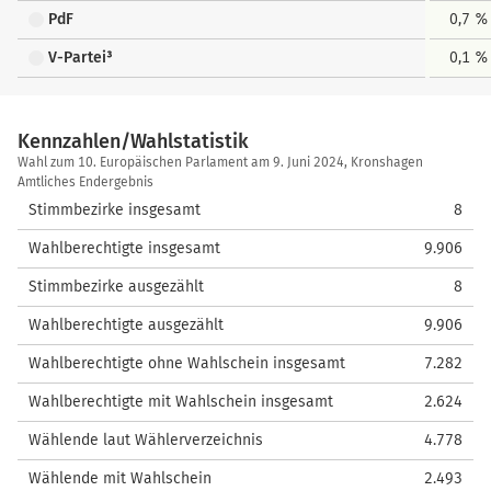
PdF
0,7 %
V-Partei³
0,1 %
Kennzahlen/Wahlstatistik
Kennzahlen/Wahlstatistik
Wahl zum 10. Europäischen Parlament am 9. Juni 2024, Kronshagen
Amtliches Endergebnis
Stimmbezirke insgesamt
8
Wahlberechtigte insgesamt
9.906
Stimmbezirke ausgezählt
8
Wahlberechtigte ausgezählt
9.906
Wahlberechtigte ohne Wahlschein insgesamt
7.282
Wahlberechtigte mit Wahlschein insgesamt
2.624
Wählende laut Wählerverzeichnis
4.778
Wählende mit Wahlschein
2.493