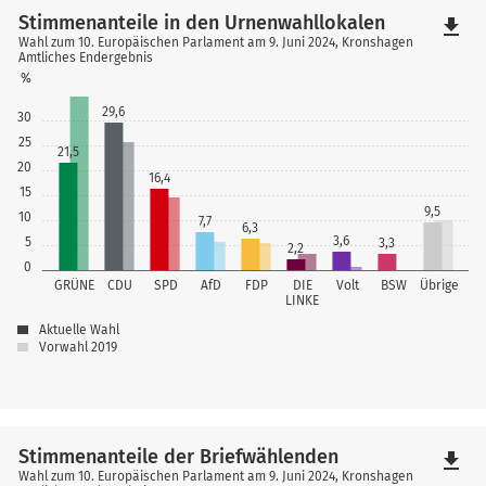
Stimmenanteile in den Urnenwahllokalen
file_download
Wahl zum 10. Europäischen Parlament am 9. Juni 2024, Kronshagen
Amtliches Endergebnis
%
29,6
30
25
21,5
20
16,4
15
9,5
10
7,7
6,3
3,6
5
3,3
2,2
0
GRÜNE
CDU
SPD
AfD
FDP
DIE
Volt
BSW
Übrige
LINKE
Aktuelle Wahl
Vorwahl 2019
Stimmenanteile der Briefwählenden
file_download
Wahl zum 10. Europäischen Parlament am 9. Juni 2024, Kronshagen