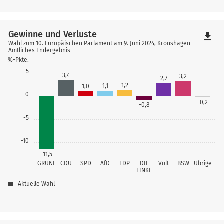
Gewinne und Verluste
file_download
Wahl zum 10. Europäischen Parlament am 9. Juni 2024, Kronshagen
Amtliches Endergebnis
%-Pkte.
5
3,4
3,2
2,7
1,2
1,1
1,0
0
-0,2
-0,8
-5
-10
-11,5
GRÜNE
CDU
SPD
AfD
FDP
DIE
Volt
BSW
Übrige
LINKE
Aktuelle Wahl