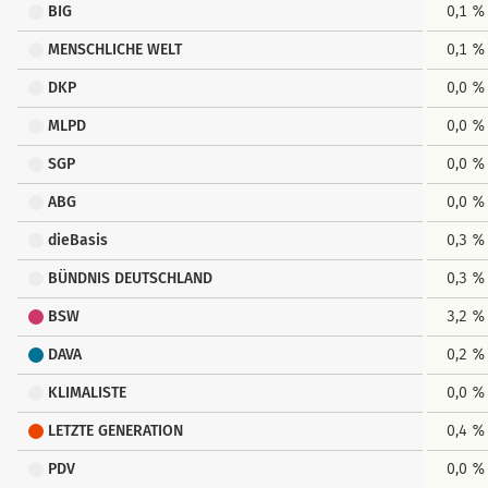
BIG
0,1 %
MENSCHLICHE WELT
0,1 %
DKP
0,0 %
MLPD
0,0 %
SGP
0,0 %
ABG
0,0 %
dieBasis
0,3 %
BÜNDNIS DEUTSCHLAND
0,3 %
BSW
3,2 %
DAVA
0,2 %
KLIMALISTE
0,0 %
LETZTE GENERATION
0,4 %
PDV
0,0 %