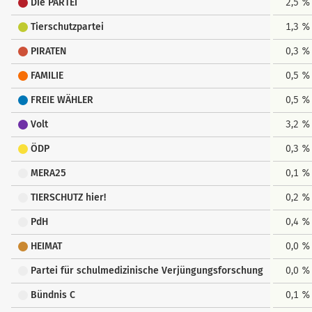
Die PARTEI
2,5 %
Tierschutzpartei
1,3 %
PIRATEN
0,3 %
FAMILIE
0,5 %
FREIE WÄHLER
0,5 %
Volt
3,2 %
ÖDP
0,3 %
MERA25
0,1 %
TIERSCHUTZ hier!
0,2 %
PdH
0,4 %
HEIMAT
0,0 %
Partei für schulmedizinische Verjüngungsforschung
0,0 %
Bündnis C
0,1 %