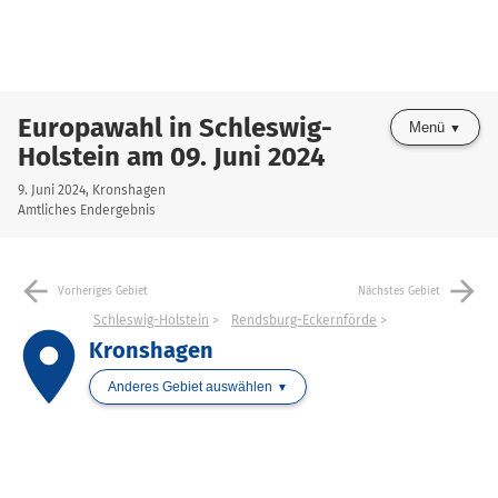
Europawahl in Schleswig-
Menü
Holstein am 09. Juni 2024
9. Juni 2024, Kronshagen
Amtliches Endergebnis
arrow_back
arrow_forward
Vorheriges Gebiet
Nächstes Gebiet
Schleswig-Holstein
Rendsburg-Eckernförde
place
Kronshagen
Anderes Gebiet auswählen