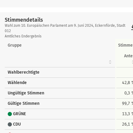
Stimmendetails
Stimmendetails
Wahl zum 10. Europäischen Parlament am 9. Juni 2024, Eckernförde, Stadt
file_
012
Amtliches Endergebnis
Gruppe
Stimme
Ante
Wahlberechtigte
Wählende
42,8 
Ungültige Stimmen
0,3
Gültige Stimmen
99,7 
GRÜNE
13,3 
CDU
26,1 