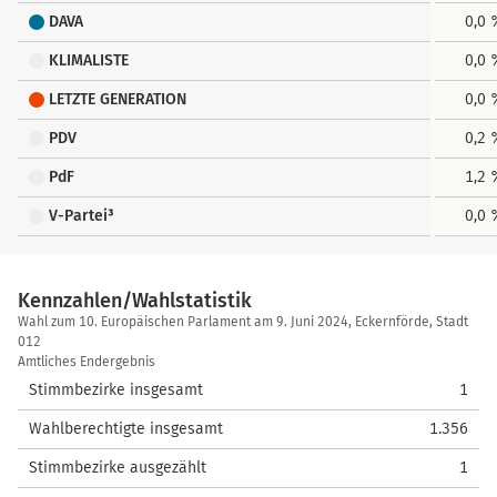
DAVA
0,0
KLIMALISTE
0,0
LETZTE GENERATION
0,0
PDV
0,2
PdF
1,2
V-Partei³
0,0
Kennzahlen/Wahlstatistik
Kennzahlen/Wahlstatistik
Wahl zum 10. Europäischen Parlament am 9. Juni 2024, Eckernförde, Stadt
012
Amtliches Endergebnis
Stimmbezirke insgesamt
1
Wahlberechtigte insgesamt
1.356
Stimmbezirke ausgezählt
1