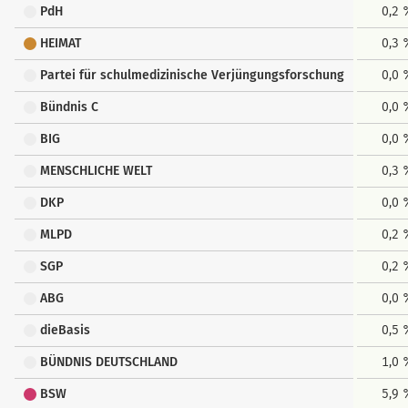
PdH
0,2
HEIMAT
0,3
Partei für schulmedizinische Verjüngungsforschung
0,0
Bündnis C
0,0
BIG
0,0
MENSCHLICHE WELT
0,3
DKP
0,0
MLPD
0,2
SGP
0,2
ABG
0,0
dieBasis
0,5
BÜNDNIS DEUTSCHLAND
1,0
BSW
5,9