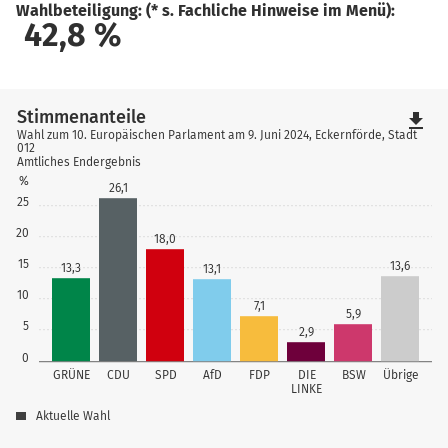
Wahlbeteiligung: (* s. Fachliche Hinweise im Menü):
42,8
%
Stimmenanteile
file_download
Wahl zum 10. Europäischen Parlament am 9. Juni 2024, Eckernförde, Stadt
012
Amtliches Endergebnis
%
26,1
25
20
18,0
15
13,6
13,3
13,1
10
7,1
5,9
5
2,9
0
GRÜNE
CDU
SPD
AfD
FDP
DIE
BSW
Übrige
LINKE
Aktuelle Wahl