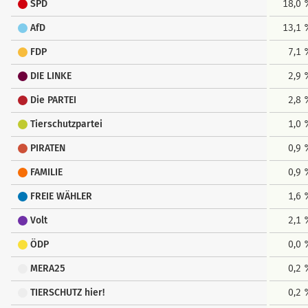
SPD
18,0 
AfD
13,1 
FDP
7,1
DIE LINKE
2,9
Die PARTEI
2,8
Tierschutzpartei
1,0
PIRATEN
0,9
FAMILIE
0,9
FREIE WÄHLER
1,6
Volt
2,1
ÖDP
0,0
MERA25
0,2
TIERSCHUTZ hier!
0,2