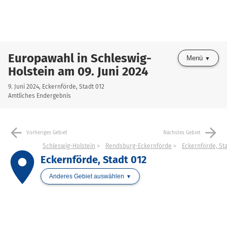
Europawahl in Schleswig-
Menü
Holstein am 09. Juni 2024
9. Juni 2024, Eckernförde, Stadt 012
Amtliches Endergebnis
arrow_back
arrow_forward
Vorheriges Gebiet
Nächstes Gebiet
Schleswig-Holstein
Rendsburg-Eckernförde
Eckernförde, St
place
Eckernförde, Stadt 012
Anderes Gebiet auswählen