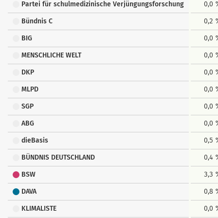
Partei für schulmedizinische Verjüngungsforschung
0,0
Bündnis C
0,2
BIG
0,0
MENSCHLICHE WELT
0,0
DKP
0,0
MLPD
0,0
SGP
0,0
ABG
0,0
dieBasis
0,5
BÜNDNIS DEUTSCHLAND
0,4
BSW
3,3
DAVA
0,8
KLIMALISTE
0,0