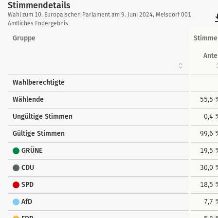
Stimmendetails
Stimmendetails
Wahl zum 10. Europäischen Parlament am 9. Juni 2024, Melsdorf 001
file_
Amtliches Endergebnis
Gruppe
Stimme
Ante
Wahlberechtigte
Wählende
55,5 
Ungültige Stimmen
0,4
Gültige Stimmen
99,6 
GRÜNE
19,5 
CDU
30,0 
SPD
18,5 
AfD
7,7