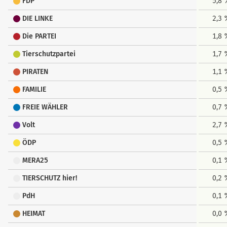
FDP
5,8
DIE LINKE
2,3
Die PARTEI
1,8
Tierschutzpartei
1,7
PIRATEN
1,1
FAMILIE
0,5
FREIE WÄHLER
0,7
Volt
2,7
ÖDP
0,5
MERA25
0,1
TIERSCHUTZ hier!
0,2
PdH
0,1
HEIMAT
0,0