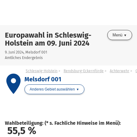
Europawahl in Schleswig-
Menü
Holstein am 09. Juni 2024
9. Juni 2024, Melsdorf 001
Amtliches Endergebnis
Schleswig-Holstein
Rendsburg-Eckernförde
Achterwehr
place
Melsdorf 001
Anderes Gebiet auswählen
Wahlbeteiligung: (* s. Fachliche Hinweise im Menü):
55,5
%