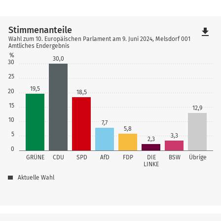
Stimmenanteile
file_download
Wahl zum 10. Europäischen Parlament am 9. Juni 2024, Melsdorf 001
Amtliches Endergebnis
%
30,0
30
25
19,5
20
18,5
15
12,9
10
7,7
5,8
5
3,3
2,3
0
GRÜNE
CDU
SPD
AfD
FDP
DIE
BSW
Übrige
LINKE
Aktuelle Wahl