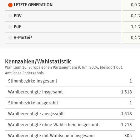
LETZTE GENERATION
0,0
PDV
0,1
PdF
1,1
V-Partei³
0,4
Kennzahlen/Wahlstatistik
Kennzahlen/Wahlstatistik
Wahl zum 10. Europäischen Parlament am 9. Juni 2024, Melsdorf 001
Amtliches Endergebnis
Stimmbezirke insgesamt
1
Wahlberechtigte insgesamt
1.518
Stimmbezirke ausgezählt
1
Wahlberechtigte ausgezählt
1.518
Wahlberechtigte ohne Wahlschein insgesamt
1.213
Wahlberechtigte mit Wahlschein insgesamt
305