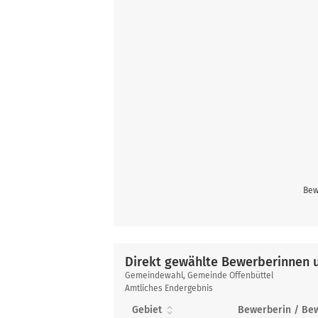
Bew
Direkt gewählte Bewerberinnen 
Direkt
Gemeindewahl, Gemeinde Offenbüttel
gewählte
Amtliches Endergebnis
Bewerberinnen
Gebiet
Bewerberin / Be