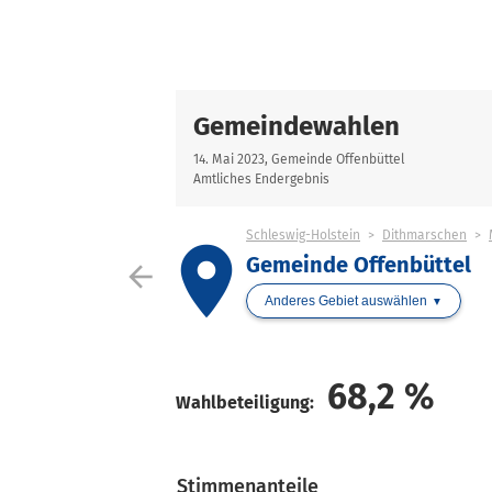
Gemeindewahlen
14. Mai 2023, Gemeinde Offenbüttel
Amtliches Endergebnis
Schleswig-Holstein
Dithmarschen
place
Gemeinde Offenbüttel
arrow_back
Anderes Gebiet auswählen
68,2
%
Wahlbeteiligung:
Stimmenanteile