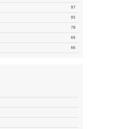
a
97
a
95
a
78
a
69
a
66