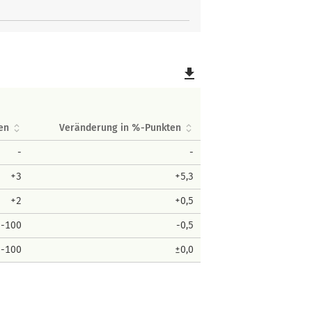
file_download
en
Veränderung in %-Punkten
-
-
+3
+5,3
+2
+0,5
-100
-0,5
-100
±0,0