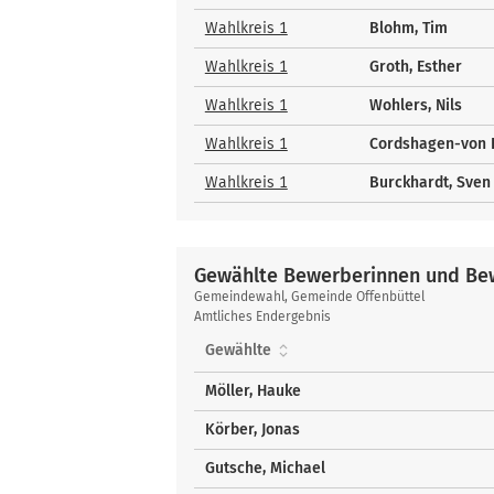
und
Bewerber
Wahlkreis 1
Blohm, Tim
Wahlkreis 1
Groth, Esther
Wahlkreis 1
Wohlers, Nils
Wahlkreis 1
Cordshagen-von H
Wahlkreis 1
Burckhardt, Sven
Gewählte Bewerberinnen und Bew
Gewählte
Gemeindewahl, Gemeinde Offenbüttel
Bewerberinnen
Amtliches Endergebnis
und
Gewählte
Bewerber
über
Möller, Hauke
Liste
Körber, Jonas
Gutsche, Michael