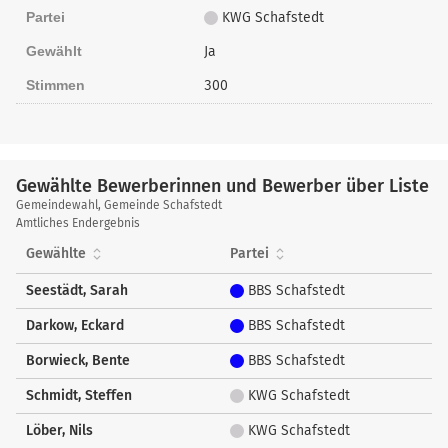
Partei
KWG Schafstedt
Gewählt
Ja
Stimmen
300
Gewählte Bewerberinnen und Bewerber über Liste
Gewählte
Gemeindewahl, Gemeinde Schafstedt
Bewerberinnen
Amtliches Endergebnis
und
Gewählte
Partei
Bewerber
über
Seestädt, Sarah
BBS Schafstedt
Liste
Darkow, Eckard
BBS Schafstedt
Borwieck, Bente
BBS Schafstedt
Schmidt, Steffen
KWG Schafstedt
Löber, Nils
KWG Schafstedt