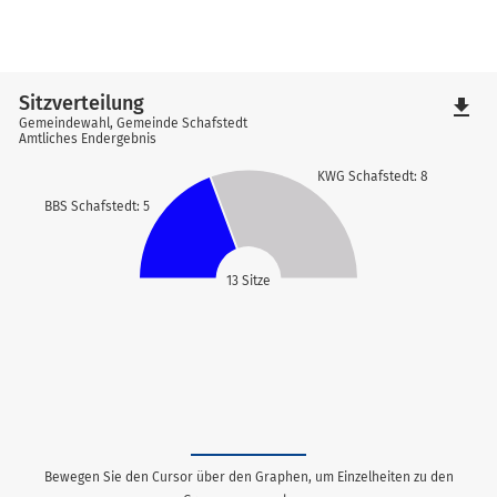
Sitzverteilung
file_download
Gemeindewahl, Gemeinde Schafstedt
Amtliches Endergebnis
KWG Schafstedt: 8
BBS Schafstedt: 5
13 Sitze
Bewegen Sie den Cursor über den Graphen, um Einzelheiten zu den