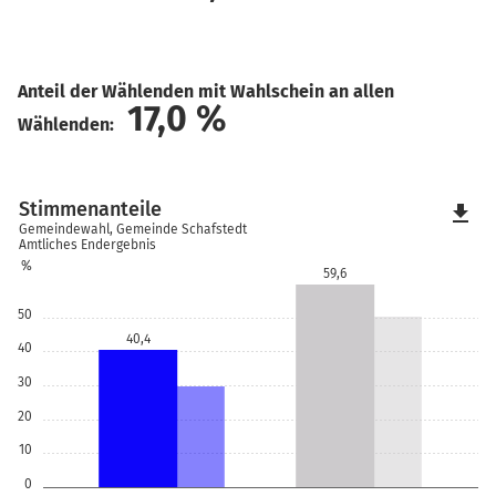
Anteil der Wählenden mit Wahlschein an allen
17,0
%
Wählenden:
Stimmenanteile
file_download
Gemeindewahl, Gemeinde Schafstedt
Amtliches Endergebnis
%
59,6
50
40,4
40
30
20
10
0