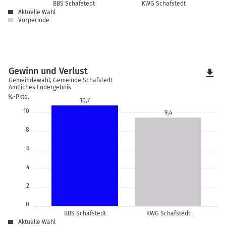
BBS Schafstedt
KWG Schafstedt
Aktuelle Wahl
Vorperiode
Gewinn und Verlust
file_download
Gemeindewahl, Gemeinde Schafstedt
Amtliches Endergebnis
%-Pkte.
10,7
10
9,4
8
6
4
2
0
BBS Schafstedt
KWG Schafstedt
Aktuelle Wahl