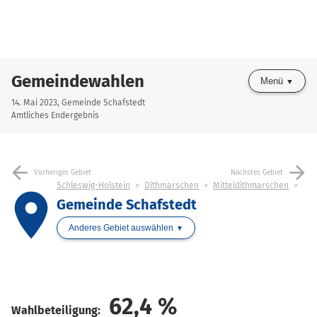
Gemeindewahlen
Menü
14. Mai 2023, Gemeinde Schafstedt
Amtliches Endergebnis
arrow_back
arrow_forward
Vorheriges Gebiet
Nächstes Gebiet
Schleswig-Holstein
Dithmarschen
Mitteldithmarschen
place
Gemeinde Schafstedt
Anderes Gebiet auswählen
62,4
%
Wahlbeteiligung: