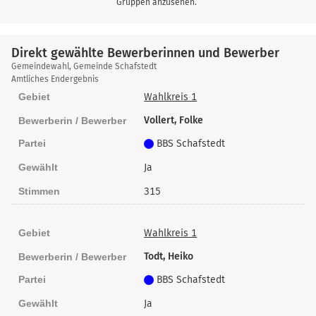
Gruppen anzusehen.
Direkt gewählte Bewerberinnen und Bewerber
Direkt
Gemeindewahl, Gemeinde Schafstedt
gewählte
Amtliches Endergebnis
Bewerberinnen
Gebiet
Wahlkreis 1
und
Vollert, Folke
Bewerberin / Bewerber
Bewerber
Partei
BBS Schafstedt
Gewählt
Ja
Stimmen
315
Gebiet
Wahlkreis 1
Todt, Heiko
Bewerberin / Bewerber
Partei
BBS Schafstedt
Gewählt
Ja