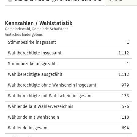
Kennzahlen / Wahlstatistik
Kennzahlen
Gemeindewahl, Gemeinde Schafstedt
/
Amtliches Endergebnis
Wahlstatistik
Stimmbezirke insgesamt
1
Wahlberechtigte insgesamt
1.112
Stimmbezirke ausgezählt
1
Wahlberechtigte ausgezählt
1.112
Wahlberechtigte ohne Wahlschein insgesamt
979
Wahlberechtigte mit Wahlschein insgesamt
133
Wählende laut Wählerverzeichnis
576
Wählende mit Wahlschein
118
Wählende insgesamt
694