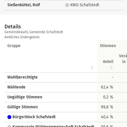
Sießenbüttel, Rolf
KWG Schafstedt
Details
Details
Gemeindewahl, Gemeinde Schafstedt
Amtliches Endergebnis
Gruppe
Stimmen
Ver
Anteil
in
Wahlberechtigte
-
Wählende
62,4 %
Ungültige Stimmen
0,2 %
Gültige Stimmen
99,8 %
Bürgerblock Schafstedt
40,4 %
Kommunale Wählergemeinschaft Schafstedt
59,6 %