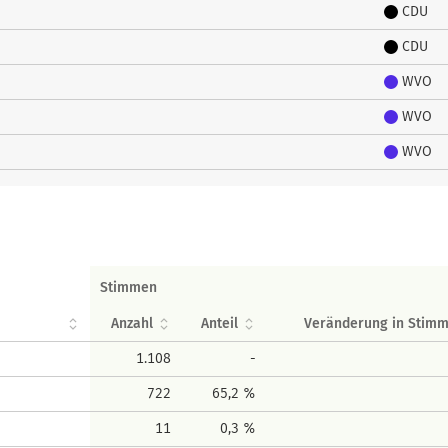
CDU
CDU
WVO
WVO
WVO
Stimmen
Anzahl
Anteil
Veränderung in Stim
1.108
-
722
65,2 %
11
0,3 %