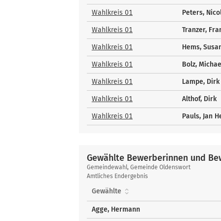
und
Bewerber
Wahlkreis 01
Peters, Nico
Wahlkreis 01
Tranzer, Fr
Wahlkreis 01
Hems, Susa
Wahlkreis 01
Bolz, Michae
Wahlkreis 01
Lampe, Dirk
Wahlkreis 01
Althof, Dirk
Wahlkreis 01
Pauls, Jan H
Gewählte Bewerberinnen und Bew
Gewählte
Gemeindewahl, Gemeinde Oldenswort
Bewerberinnen
Amtliches Endergebnis
und
Gewählte
Bewerber
über
Agge, Hermann
Liste