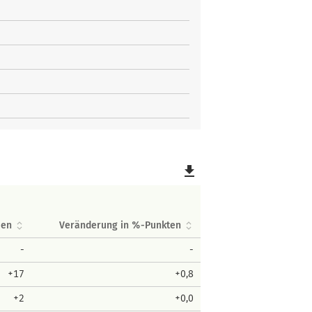
file_download
men
Veränderung in %-Punkten
-
-
+17
+0,8
+2
+0,0