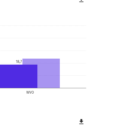
18,7
WVO
file_download