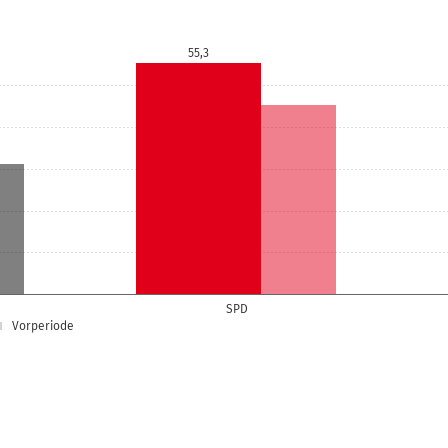
55,3
SPD
Vorperiode