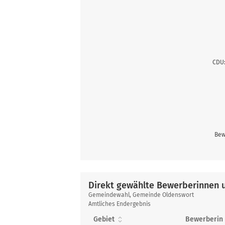
CDU:
Bew
Direkt gewählte Bewerberinnen 
Direkt
Gemeindewahl, Gemeinde Oldenswort
gewählte
Amtliches Endergebnis
Bewerberinnen
Gebiet
Bewerberin