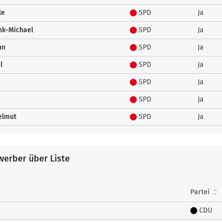
le
SPD
Ja
ank-Michael
SPD
Ja
nn
SPD
Ja
l
SPD
Ja
SPD
Ja
SPD
Ja
elmut
SPD
Ja
erber über Liste
Partei
CDU