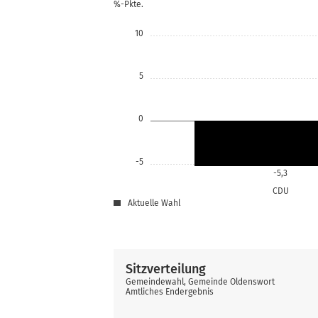
%-Pkte.
10
5
0
-5
-5,3
CDU
Aktuelle Wahl
Sitzverteilung
Gemeindewahl, Gemeinde Oldenswort
Amtliches Endergebnis