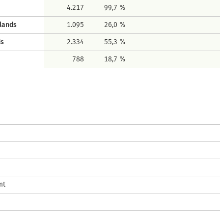
4.217
99,7 %
lands
1.095
26,0 %
ds
2.334
55,3 %
788
18,7 %
mt