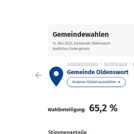
Gemeindewahlen
14. Mai 2023, Gemeinde Oldenswort
Amtliches Endergebnis
Schleswig-Holstein
Nordfriesland
place
Gemeinde Oldenswort
arrow_back
Anderes Gebiet auswählen
65,2
%
Wahlbeteiligung:
Stimmenanteile