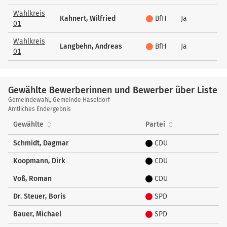
Wahlkreis
Kahnert, Wilfried
BfH
Ja
01
Wahlkreis
Langbehn, Andreas
BfH
Ja
01
Gewählte Bewerberinnen und Bewerber über Liste
Gewählte
Gemeindewahl, Gemeinde Haseldorf
Bewerberinnen
Amtliches Endergebnis
und
Gewählte
Partei
Bewerber
über
Schmidt, Dagmar
CDU
Liste
Koopmann, Dirk
CDU
Voß, Roman
CDU
Dr. Steuer, Boris
SPD
Bauer, Michael
SPD