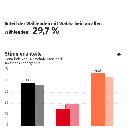
Anteil der Wählenden mit Wahlschein an allen
29,7
%
Wählenden:
Stimmenanteile
file_download
Gemeindewahl, Gemeinde Haseldorf
Amtliches Endergebnis
%
47,0
40
38,2
30
20
14,8
10
0