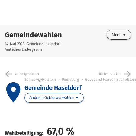
Gemeindewahlen
Menü
14. Mai 2023, Gemeinde Haseldorf
Amtliches Endergebnis
arrow_back
arrow_forward
Vorheriges Gebiet
Nächstes Gebiet
Schleswig-Holstein
Pinneberg
Geest und Marsch Südholstein
place
Gemeinde Haseldorf
Anderes Gebiet auswählen
67,0
%
Wahlbeteiligung: