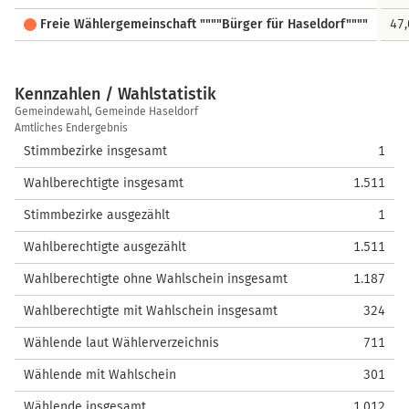
Freie Wählergemeinschaft """"Bürger für Haseldorf""""
47
Kennzahlen / Wahlstatistik
Kennzahlen
Gemeindewahl, Gemeinde Haseldorf
/
Amtliches Endergebnis
Wahlstatistik
Stimmbezirke insgesamt
1
Wahlberechtigte insgesamt
1.511
Stimmbezirke ausgezählt
1
Wahlberechtigte ausgezählt
1.511
Wahlberechtigte ohne Wahlschein insgesamt
1.187
Wahlberechtigte mit Wahlschein insgesamt
324
Wählende laut Wählerverzeichnis
711
Wählende mit Wahlschein
301
Wählende insgesamt
1.012