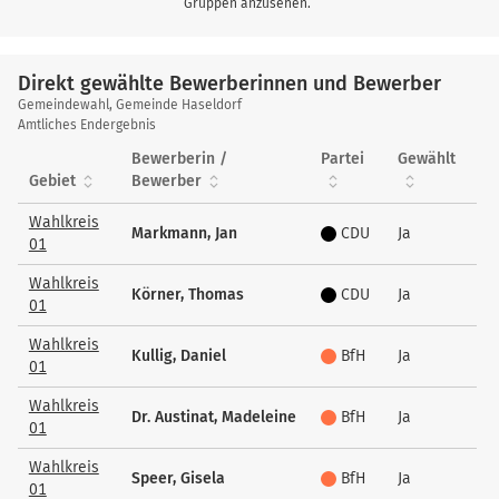
Gruppen anzusehen.
Direkt gewählte Bewerberinnen und Bewerber
Direkt
Gemeindewahl, Gemeinde Haseldorf
gewählte
Amtliches Endergebnis
Bewerberinnen
Bewerberin /
Partei
Gewählt
und
Gebiet
Bewerber
Bewerber
Wahlkreis
Markmann, Jan
CDU
Ja
01
Wahlkreis
Körner, Thomas
CDU
Ja
01
Wahlkreis
Kullig, Daniel
BfH
Ja
01
Wahlkreis
Dr. Austinat, Madeleine
BfH
Ja
01
Wahlkreis
Speer, Gisela
BfH
Ja
01