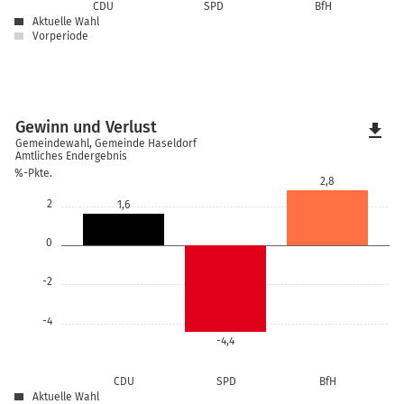
CDU
SPD
BfH
Aktuelle Wahl
Vorperiode
Gewinn und Verlust
file_download
Gemeindewahl, Gemeinde Haseldorf
Amtliches Endergebnis
%-Pkte.
2,8
2
1,6
0
-2
-4
-4,4
CDU
SPD
BfH
Aktuelle Wahl