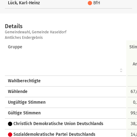
Lück, Karl-Heinz
BfH
Details
Details
Gemeindewahl, Gemeinde Haseldorf
Amtliches Endergebnis
Gruppe
Sti
An
Wahlberechtigte
Wählende
67
Ungültige Stimmen
0
Gültige Stimmen
99
Christlich Demokratische Union Deutschlands
38
Sozialdemokratische Partei Deutschlands
14