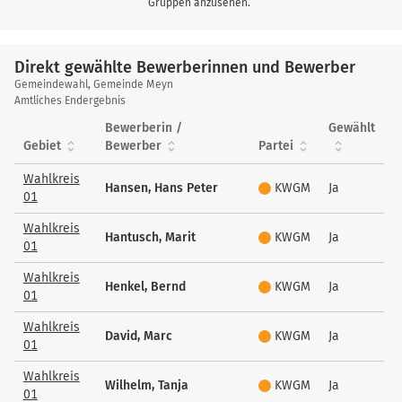
Gruppen anzusehen.
Direkt gewählte Bewerberinnen und Bewerber
Direkt
Gemeindewahl, Gemeinde Meyn
gewählte
Amtliches Endergebnis
Bewerberinnen
Bewerberin /
Gewählt
und
Gebiet
Bewerber
Partei
Bewerber
Wahlkreis
Hansen, Hans Peter
KWGM
Ja
01
Wahlkreis
Hantusch, Marit
KWGM
Ja
01
Wahlkreis
Henkel, Bernd
KWGM
Ja
01
Wahlkreis
David, Marc
KWGM
Ja
01
Wahlkreis
Wilhelm, Tanja
KWGM
Ja
01