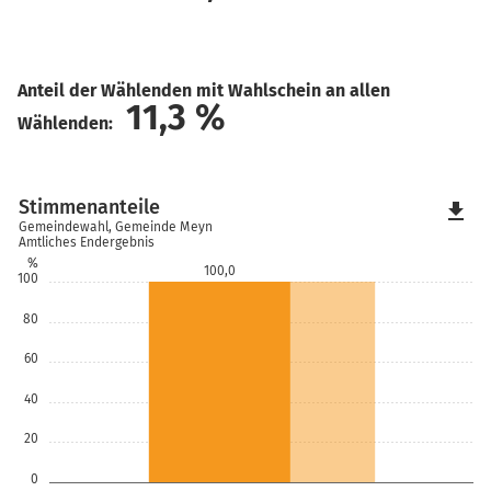
Anteil der Wählenden mit Wahlschein an allen
11,3
%
Wählenden:
Stimmenanteile
file_download
Gemeindewahl, Gemeinde Meyn
Amtliches Endergebnis
%
100,0
100
80
60
40
20
0