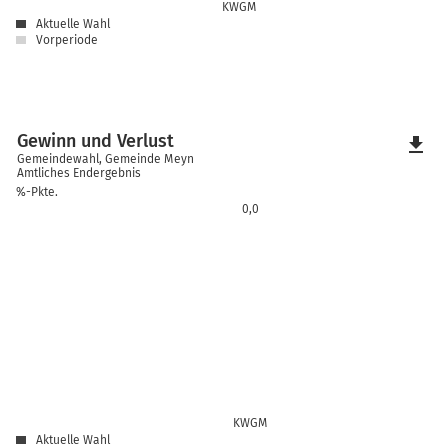
KWGM
Aktuelle Wahl
Vorperiode
Gewinn und Verlust
file_download
Gemeindewahl, Gemeinde Meyn
Amtliches Endergebnis
%-Pkte.
0,0
KWGM
Aktuelle Wahl