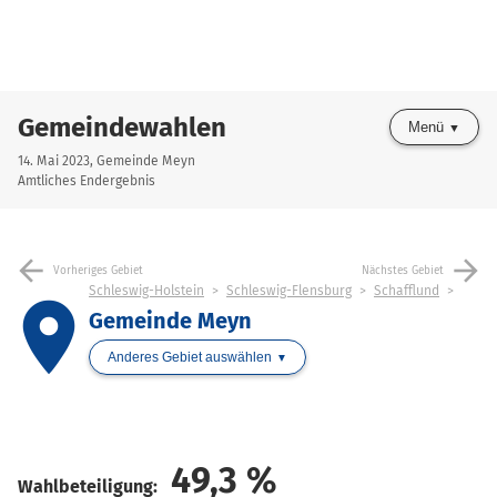
Gemeindewahlen
Menü
14. Mai 2023, Gemeinde Meyn
Amtliches Endergebnis
arrow_back
arrow_forward
Vorheriges Gebiet
Nächstes Gebiet
Schleswig-Holstein
Schleswig-Flensburg
Schafflund
place
Gemeinde Meyn
Anderes Gebiet auswählen
49,3
%
Wahlbeteiligung: