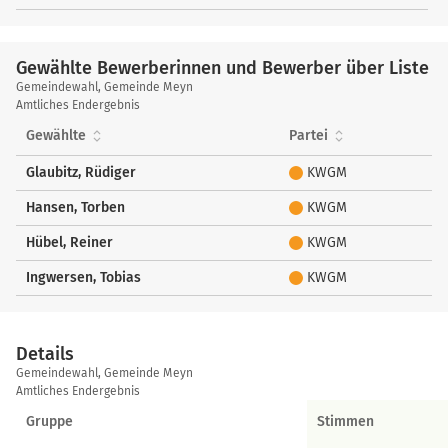
Gewählte Bewerberinnen und Bewerber über Liste
Gewählte
Gemeindewahl, Gemeinde Meyn
Bewerberinnen
Amtliches Endergebnis
und
Gewählte
Partei
Bewerber
über
Glaubitz, Rüdiger
KWGM
Liste
Hansen, Torben
KWGM
Hübel, Reiner
KWGM
Ingwersen, Tobias
KWGM
Details
Details
Gemeindewahl, Gemeinde Meyn
Amtliches Endergebnis
Gruppe
Stimmen