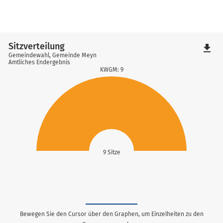
Sitzverteilung
file_download
Gemeindewahl, Gemeinde Meyn
Amtliches Endergebnis
KWGM: 9
9 Sitze
Bewegen Sie den Cursor über den Graphen, um Einzelheiten zu den