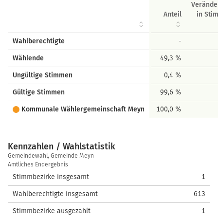
Verände
Anteil
in St
Wahlberechtigte
-
Wählende
49,3 %
Ungültige Stimmen
0,4 %
Gültige Stimmen
99,6 %
Kommunale Wählergemeinschaft Meyn
100,0 %
Kennzahlen / Wahlstatistik
Kennzahlen
Gemeindewahl, Gemeinde Meyn
/
Amtliches Endergebnis
Wahlstatistik
Stimmbezirke insgesamt
1
Wahlberechtigte insgesamt
613
Stimmbezirke ausgezählt
1