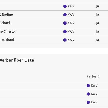
KWV
Ja
, Nadine
KWV
Ja
ichael
KWV
Ja
s-Christof
KWV
Ja
s-Michael
KWV
Ja
erber über Liste
Partei
KWV
KWV
KWV