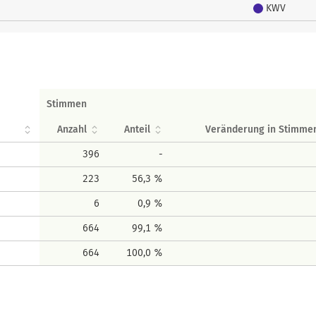
KWV
Stimmen
Anzahl
Anteil
Veränderung in Stimme
396
-
223
56,3 %
6
0,9 %
664
99,1 %
664
100,0 %