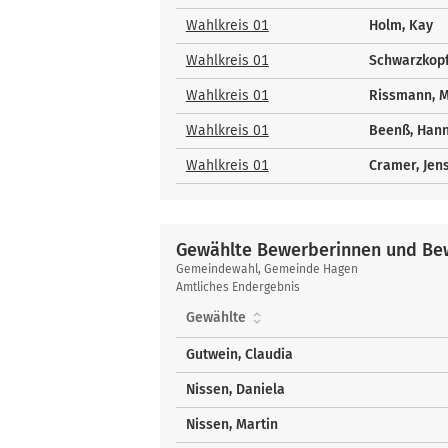
und
Bewerber
Wahlkreis 01
Holm, Kay
Wahlkreis 01
Schwarzkopf
Wahlkreis 01
Rissmann, M
Wahlkreis 01
Beenß, Hann
Wahlkreis 01
Cramer, Jen
Gewählte Bewerberinnen und Bew
Gewählte
Gemeindewahl, Gemeinde Hagen
Bewerberinnen
Amtliches Endergebnis
und
Gewählte
Bewerber
über
Gutwein, Claudia
Liste
Nissen, Daniela
Nissen, Martin