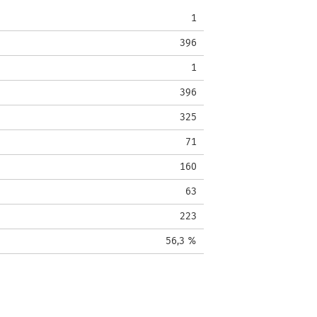
1
396
1
396
325
71
160
63
223
56,3 %