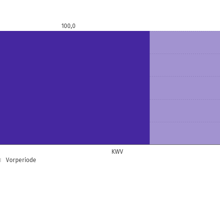
100,0
KWV
Vorperiode