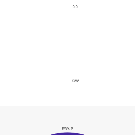
0,0
KWV
KWV: 9