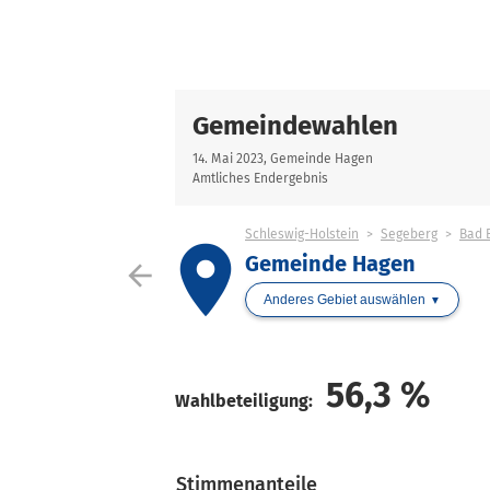
Gemeindewahlen
14. Mai 2023, Gemeinde Hagen
Amtliches Endergebnis
Schleswig-Holstein
Segeberg
Bad 
place
Gemeinde Hagen
arrow_back
Anderes Gebiet auswählen
56,3
%
Wahlbeteiligung:
Stimmenanteile