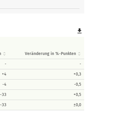
file_download
n
Veränderung in %-Punkten
-
-
+4
+0,3
-4
-0,5
-33
+0,5
-33
±0,0