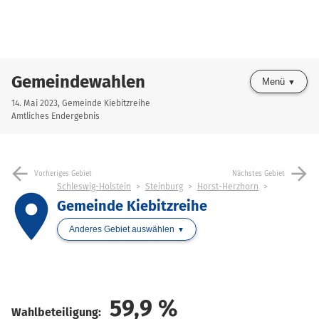
Gemeindewahlen
Menü
14. Mai 2023, Gemeinde Kiebitzreihe
Amtliches Endergebnis
arrow_back
arrow_forward
Vorheriges Gebiet
Nächstes Gebiet
Schleswig-Holstein
Steinburg
Horst-Herzhorn
place
Gemeinde Kiebitzreihe
Anderes Gebiet auswählen
59,9
%
Wahlbeteiligung: