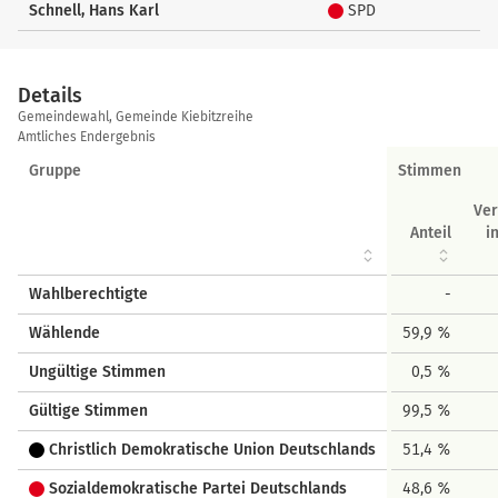
Schnell, Hans Karl
SPD
Details
Details
Gemeindewahl, Gemeinde Kiebitzreihe
Amtliches Endergebnis
Gruppe
Stimmen
Ve
Anteil
i
Wahlberechtigte
-
Wählende
59,9 %
Ungültige Stimmen
0,5 %
Gültige Stimmen
99,5 %
Christlich Demokratische Union Deutschlands
51,4 %
Sozialdemokratische Partei Deutschlands
48,6 %