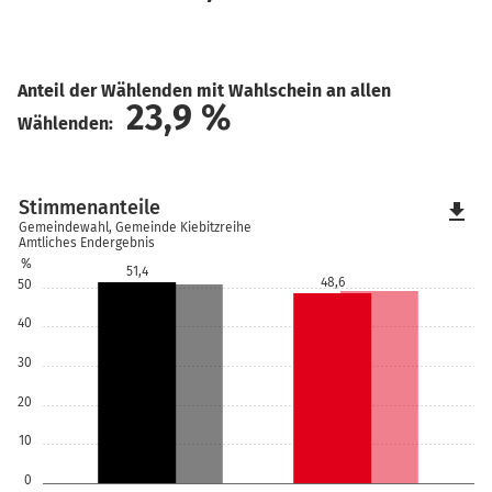
Anteil der Wählenden mit Wahlschein an allen
23,9
%
Wählenden:
Stimmenanteile
file_download
Gemeindewahl, Gemeinde Kiebitzreihe
Amtliches Endergebnis
%
51,4
48,6
50
40
30
20
10
0