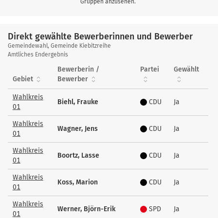
Gruppen anzusehen.
Direkt gewählte Bewerberinnen und Bewerber
Direkt
Gemeindewahl, Gemeinde Kiebitzreihe
gewählte
Amtliches Endergebnis
Bewerberinnen
Bewerberin /
Partei
Gewählt
und
Gebiet
Bewerber
Bewerber
Wahlkreis
Biehl, Frauke
CDU
Ja
01
Wahlkreis
Wagner, Jens
CDU
Ja
01
Wahlkreis
Boortz, Lasse
CDU
Ja
01
Wahlkreis
Koss, Marion
CDU
Ja
01
Wahlkreis
Werner, Björn-Erik
SPD
Ja
01