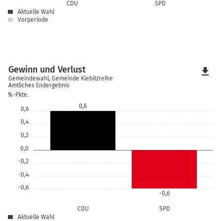
CDU
SPD
Aktuelle Wahl
Vorperiode
Gewinn und Verlust
file_download
Gemeindewahl, Gemeinde Kiebitzreihe
Amtliches Endergebnis
%-Pkte.
0,6
0,6
0,4
0,2
0,0
-0,2
-0,4
-0,6
-0,6
CDU
SPD
Aktuelle Wahl