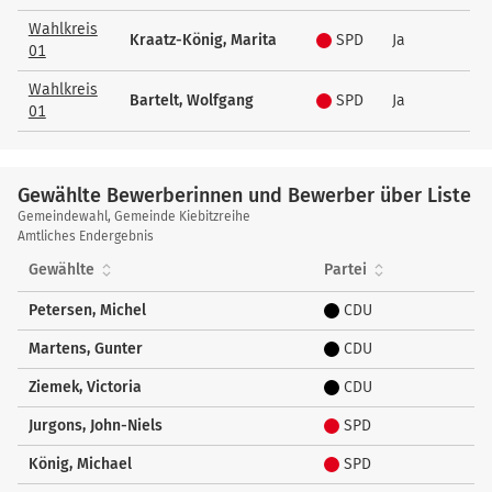
Wahlkreis
Kraatz-König, Marita
SPD
Ja
01
Wahlkreis
Bartelt, Wolfgang
SPD
Ja
01
Gewählte Bewerberinnen und Bewerber über Liste
Gewählte
Gemeindewahl, Gemeinde Kiebitzreihe
Bewerberinnen
Amtliches Endergebnis
und
Gewählte
Partei
Bewerber
über
Petersen, Michel
CDU
Liste
Martens, Gunter
CDU
Ziemek, Victoria
CDU
Jurgons, John-Niels
SPD
König, Michael
SPD