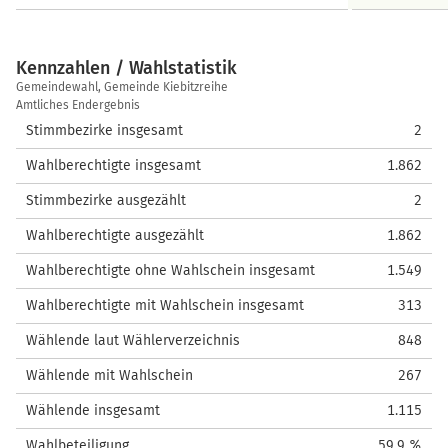
Kennzahlen / Wahlstatistik
Kennzahlen
Gemeindewahl, Gemeinde Kiebitzreihe
/
Amtliches Endergebnis
Wahlstatistik
Stimmbezirke insgesamt
2
Wahlberechtigte insgesamt
1.862
Stimmbezirke ausgezählt
2
Wahlberechtigte ausgezählt
1.862
Wahlberechtigte ohne Wahlschein insgesamt
1.549
Wahlberechtigte mit Wahlschein insgesamt
313
Wählende laut Wählerverzeichnis
848
Wählende mit Wahlschein
267
Wählende insgesamt
1.115
Wahlbeteiligung
59,9 %