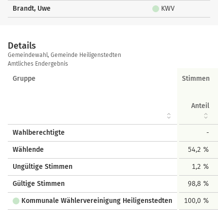
Brandt, Uwe
KWV
Details
Details
Gemeindewahl, Gemeinde Heiligenstedten
Amtliches Endergebnis
Gruppe
Stimmen
Anteil
Wahlberechtigte
-
Wählende
54,2 %
Ungültige Stimmen
1,2 %
Gültige Stimmen
98,8 %
Kommunale Wählervereinigung Heiligenstedten
100,0 %