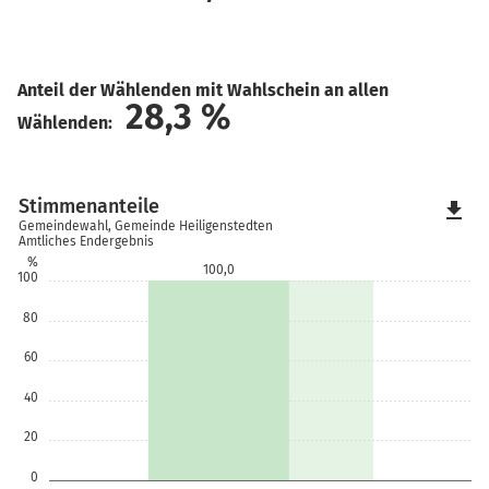
Anteil der Wählenden mit Wahlschein an allen
28,3
%
Wählenden:
Stimmenanteile
file_download
Gemeindewahl, Gemeinde Heiligenstedten
Amtliches Endergebnis
%
100,0
100
80
60
40
20
0