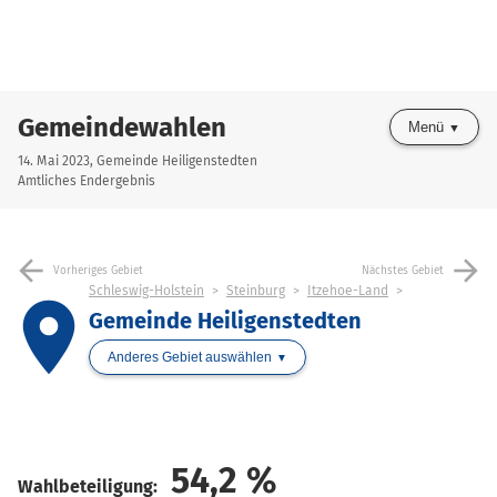
Gemeindewahlen
Menü
14. Mai 2023, Gemeinde Heiligenstedten
Amtliches Endergebnis
arrow_back
arrow_forward
Vorheriges Gebiet
Nächstes Gebiet
Schleswig-Holstein
Steinburg
Itzehoe-Land
place
Gemeinde Heiligenstedten
Anderes Gebiet auswählen
54,2
%
Wahlbeteiligung: