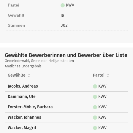
Partei
KWV
Gewählt
Ja
Stimmen
302
Gewählte Bewerberinnen und Bewerber über Liste
Gewählte
Gemeindewahl, Gemeinde Heiligenstedten
Bewerberinnen
Amtliches Endergebnis
und
Gewählte
Partei
Bewerber
über
Jacobs, Andreas
KWV
Liste
Dammann, Ute
KWV
Forster-Möhle, Barbara
KWV
Wacker, Johannes
KWV
Wacker, Magrit
KWV