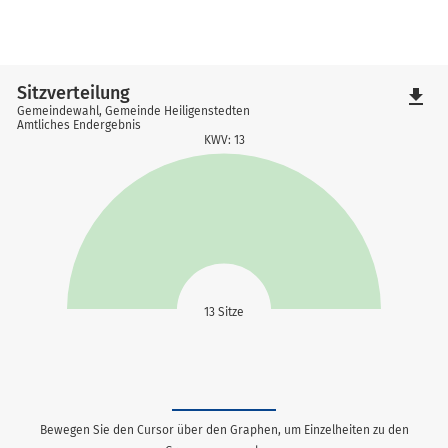
Sitzverteilung
file_download
Gemeindewahl, Gemeinde Heiligenstedten
Amtliches Endergebnis
KWV: 13
13 Sitze
Bewegen Sie den Cursor über den Graphen, um Einzelheiten zu den