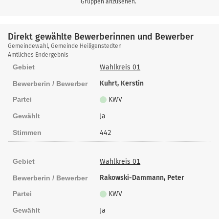
Gruppen anzusehen.
Direkt gewählte Bewerberinnen und Bewerber
Direkt
Gemeindewahl, Gemeinde Heiligenstedten
gewählte
Amtliches Endergebnis
Bewerberinnen
Gebiet
Wahlkreis 01
und
Kuhrt, Kerstin
Bewerberin / Bewerber
Bewerber
Partei
KWV
Gewählt
Ja
Stimmen
442
Gebiet
Wahlkreis 01
Rakowski-Dammann, Peter
Bewerberin / Bewerber
Partei
KWV
Gewählt
Ja