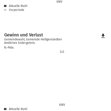
KWV
Aktuelle Wahl
Vorperiode
Gewinn und Verlust
file_download
Gemeindewahl, Gemeinde Heiligenstedten
Amtliches Endergebnis
%-Pkte.
0,0
KWV
Aktuelle Wahl