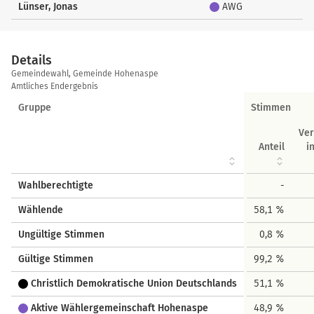
Lünser, Jonas
AWG
Details
Details
Gemeindewahl, Gemeinde Hohenaspe
Amtliches Endergebnis
Gruppe
Stimmen
Ve
Anteil
i
Wahlberechtigte
-
Wählende
58,1 %
Ungültige Stimmen
0,8 %
Gültige Stimmen
99,2 %
Christlich Demokratische Union Deutschlands
51,1 %
Aktive Wählergemeinschaft Hohenaspe
48,9 %