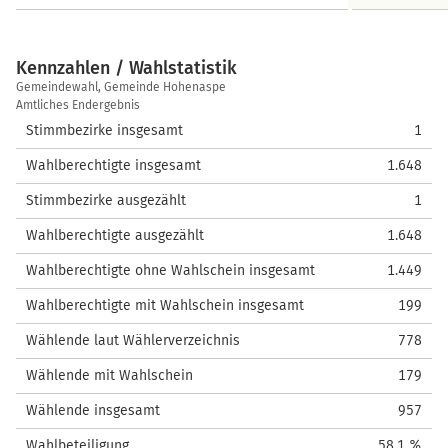
Kennzahlen / Wahlstatistik
Kennzahlen
Gemeindewahl, Gemeinde Hohenaspe
/
Amtliches Endergebnis
Wahlstatistik
Stimmbezirke insgesamt
1
Wahlberechtigte insgesamt
1.648
Stimmbezirke ausgezählt
1
Wahlberechtigte ausgezählt
1.648
Wahlberechtigte ohne Wahlschein insgesamt
1.449
Wahlberechtigte mit Wahlschein insgesamt
199
Wählende laut Wählerverzeichnis
778
Wählende mit Wahlschein
179
Wählende insgesamt
957
Wahlbeteiligung
58,1 %