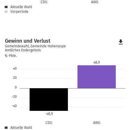
CDU
AWG
Aktuelle Wahl
Vorperiode
Gewinn und Verlust
file_download
Gemeindewahl, Gemeinde Hohenaspe
Amtliches Endergebnis
%-Pkte.
48,9
40
20
0
-20
-40
-48,9
CDU
AWG
Aktuelle Wahl