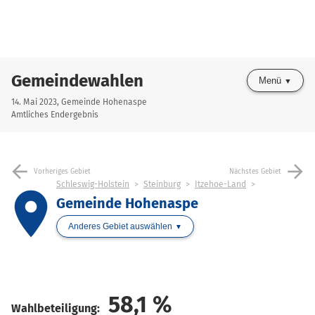
Gemeindewahlen
Menü
14. Mai 2023, Gemeinde Hohenaspe
Amtliches Endergebnis
arrow_back
arrow_forward
Vorheriges Gebiet
Nächstes Gebiet
Schleswig-Holstein
Steinburg
Itzehoe-Land
place
Gemeinde Hohenaspe
Anderes Gebiet auswählen
58,1
%
Wahlbeteiligung: