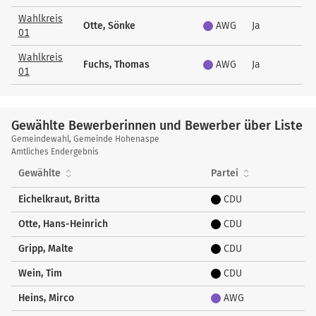
Wahlkreis
Otte, Sönke
AWG
Ja
01
Wahlkreis
Fuchs, Thomas
AWG
Ja
01
Gewählte Bewerberinnen und Bewerber über Liste
Gewählte
Gemeindewahl, Gemeinde Hohenaspe
Bewerberinnen
Amtliches Endergebnis
und
Gewählte
Partei
Bewerber
über
Eichelkraut, Britta
CDU
Liste
Otte, Hans-Heinrich
CDU
Gripp, Malte
CDU
Wein, Tim
CDU
Heins, Mirco
AWG