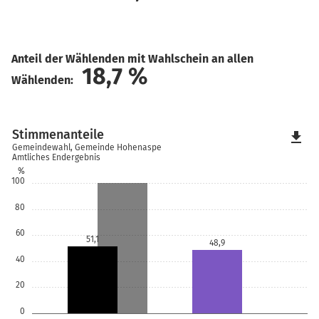
Anteil der Wählenden mit Wahlschein an allen
18,7
%
Wählenden:
Stimmenanteile
file_download
Gemeindewahl, Gemeinde Hohenaspe
Amtliches Endergebnis
%
100
80
60
51,1
48,9
40
20
0