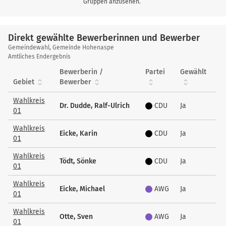
Gruppen anzusehen.
Direkt gewählte Bewerberinnen und Bewerber
Direkt
Gemeindewahl, Gemeinde Hohenaspe
gewählte
Amtliches Endergebnis
Bewerberinnen
Bewerberin /
Partei
Gewählt
und
Gebiet
Bewerber
Bewerber
Wahlkreis
Dr. Dudde, Ralf-Ulrich
CDU
Ja
01
Wahlkreis
Eicke, Karin
CDU
Ja
01
Wahlkreis
Tödt, Sönke
CDU
Ja
01
Wahlkreis
Eicke, Michael
AWG
Ja
01
Wahlkreis
Otte, Sven
AWG
Ja
01