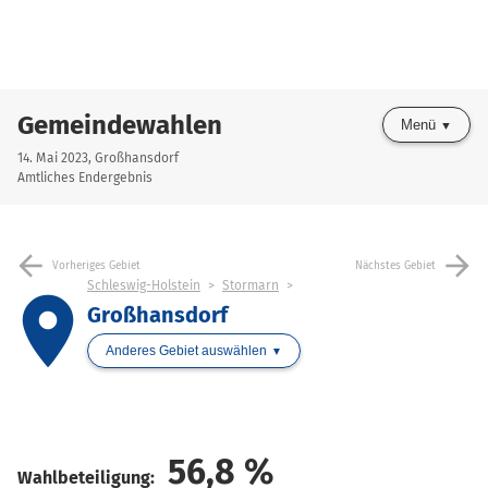
Gemeindewahlen
Menü
14. Mai 2023, Großhansdorf
Amtliches Endergebnis
arrow_back
arrow_forward
Vorheriges Gebiet
Nächstes Gebiet
Schleswig-Holstein
Stormarn
place
Großhansdorf
Anderes Gebiet auswählen
56,8
%
Wahlbeteiligung: