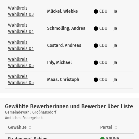
Wahlkreis
Mückel, Wiebke
CDU
Ja
Wahlkreis 03
Wahlkreis
Schmolling, Andrea
CDU
Ja
Wahlkreis 04
Wahlkreis
Costard, Andreas
CDU
Ja
Wahlkreis 04
Wahlkreis
Ihly, Michael
CDU
Ja
Wahlkreis 05
Wahlkreis
Maas, Christoph
CDU
Ja
Wahlkreis 05
Gewählte Bewerberinnen und Bewerber über Liste
Gewählte
Gemeindewahl, Großhansdorf
Bewerberinnen
Amtliches Endergebnis
und
Gewählte
Partei
Bewerber
über
Rautenberg, Sabine
GRÜNE