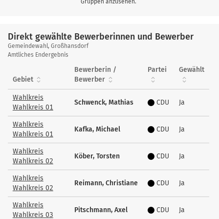
Gruppen anzusehen.
Direkt gewählte Bewerberinnen und Bewerber
Direkt
Gemeindewahl, Großhansdorf
gewählte
Amtliches Endergebnis
Bewerberinnen
Bewerberin /
Partei
Gewählt
und
Gebiet
Bewerber
Bewerber
Wahlkreis
Schwenck, Mathias
CDU
Ja
Wahlkreis 01
Wahlkreis
Kafka, Michael
CDU
Ja
Wahlkreis 01
Wahlkreis
Köber, Torsten
CDU
Ja
Wahlkreis 02
Wahlkreis
Reimann, Christiane
CDU
Ja
Wahlkreis 02
Wahlkreis
Pitschmann, Axel
CDU
Ja
Wahlkreis 03