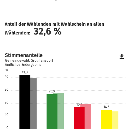
Anteil der Wählenden mit Wahlschein an allen
32,6
%
Wählenden:
Stimmenanteile
file_download
Gemeindewahl, Großhansdorf
Amtliches Endergebnis
%
41,8
40
30
26,9
20
16,7
14,5
10
0