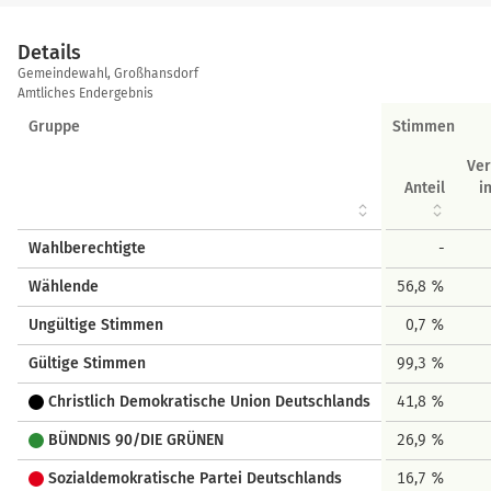
Details
Details
Gemeindewahl, Großhansdorf
Amtliches Endergebnis
Gruppe
Stimmen
Ve
Anteil
i
Wahlberechtigte
-
Wählende
56,8 %
Ungültige Stimmen
0,7 %
Gültige Stimmen
99,3 %
Christlich Demokratische Union Deutschlands
41,8 %
BÜNDNIS 90/DIE GRÜNEN
26,9 %
Sozialdemokratische Partei Deutschlands
16,7 %