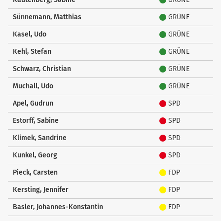
Liste
Sünnemann, Matthias
GRÜNE
Kasel, Udo
GRÜNE
Kehl, Stefan
GRÜNE
Schwarz, Christian
GRÜNE
Muchall, Udo
GRÜNE
Apel, Gudrun
SPD
Estorff, Sabine
SPD
Klimek, Sandrine
SPD
Kunkel, Georg
SPD
Pieck, Carsten
FDP
Kersting, Jennifer
FDP
Basler, Johannes-Konstantin
FDP