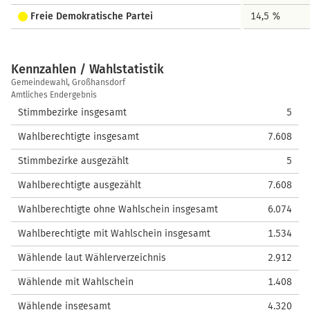
Freie Demokratische Partei
14,5 %
Kennzahlen / Wahlstatistik
Kennzahlen
Gemeindewahl, Großhansdorf
/
Amtliches Endergebnis
Wahlstatistik
Stimmbezirke insgesamt
5
Wahlberechtigte insgesamt
7.608
Stimmbezirke ausgezählt
5
Wahlberechtigte ausgezählt
7.608
Wahlberechtigte ohne Wahlschein insgesamt
6.074
Wahlberechtigte mit Wahlschein insgesamt
1.534
Wählende laut Wählerverzeichnis
2.912
Wählende mit Wahlschein
1.408
Wählende insgesamt
4.320