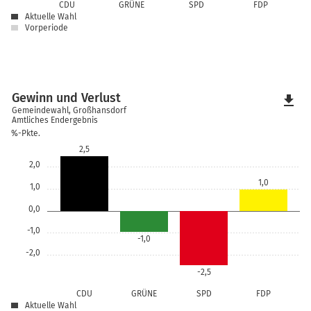
CDU
GRÜNE
SPD
FDP
Aktuelle Wahl
Vorperiode
Gewinn und Verlust
file_download
Gemeindewahl, Großhansdorf
Amtliches Endergebnis
%-Pkte.
2,5
2,0
1,0
1,0
0,0
-1,0
-1,0
-2,0
-2,5
CDU
GRÜNE
SPD
FDP
Aktuelle Wahl