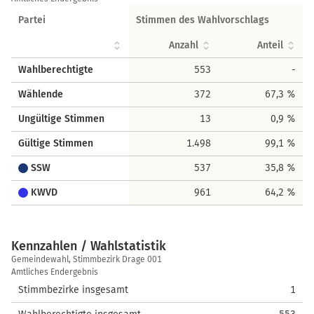
Partei
Stimmen des Wahlvorschlags
Anzahl
Anteil
Wahlberechtigte
553
-
Wählende
372
67,3 %
Ungültige Stimmen
13
0,9 %
Gültige Stimmen
1.498
99,1 %
SSW
537
35,8 %
KWVD
961
64,2 %
Kennzahlen / Wahlstatistik
Kennzahlen
Gemeindewahl, Stimmbezirk Drage 001
/
Amtliches Endergebnis
Wahlstatistik
Stimmbezirke insgesamt
1