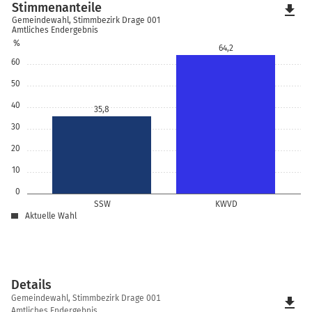
Stimmenanteile
file_download
Gemeindewahl, Stimmbezirk Drage 001
Amtliches Endergebnis
%
64,2
60
50
40
35,8
30
20
10
0
SSW
KWVD
Aktuelle Wahl
Details
Details
Gemeindewahl, Stimmbezirk Drage 001
file_download
Amtliches Endergebnis