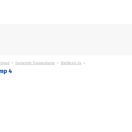
höved
Gemeinde Trappenkamp
Wahlkreis 04
mp 4