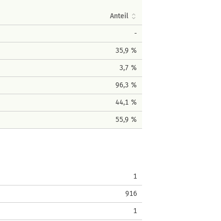
Anteil
-
35,9 %
3,7 %
96,3 %
44,1 %
55,9 %
1
916
1