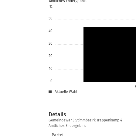
Amtliches Endergebnis
%
50
40
30
20
10
0
Aktuelle Wahl
Details
Details
Gemeindewahl, Stimmbezirk Trappenkamp 4
Amtliches Endergebnis
Partei