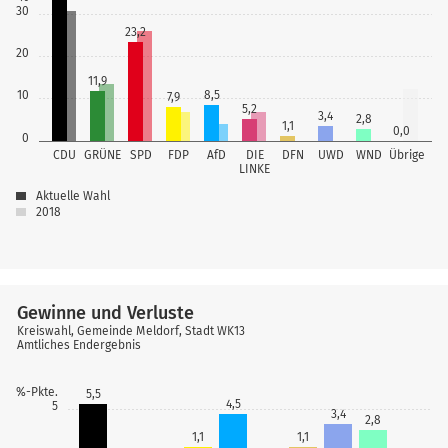
30
23,2
20
11,9
10
8,5
7,9
5,2
3,4
2,8
1,1
0,0
0
CDU
GRÜNE
SPD
FDP
AfD
DIE
DFN
UWD
WND
Übrige
LINKE
Aktuelle Wahl
2018
Gewinne und Verluste
Kreiswahl, Gemeinde Meldorf, Stadt WK13
Amtliches Endergebnis
%-Pkte.
5,5
4,5
5
3,4
2,8
1,1
1,1