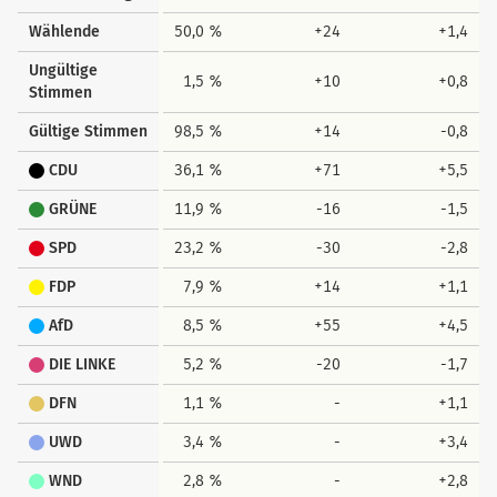
Wählende
50,0 %
+24
+1,4
Ungültige
1,5 %
+10
+0,8
Stimmen
Gültige Stimmen
98,5 %
+14
-0,8
CDU
36,1 %
+71
+5,5
GRÜNE
11,9 %
-16
-1,5
SPD
23,2 %
-30
-2,8
FDP
7,9 %
+14
+1,1
AfD
8,5 %
+55
+4,5
DIE LINKE
5,2 %
-20
-1,7
DFN
1,1 %
-
+1,1
UWD
3,4 %
-
+3,4
WND
2,8 %
-
+2,8