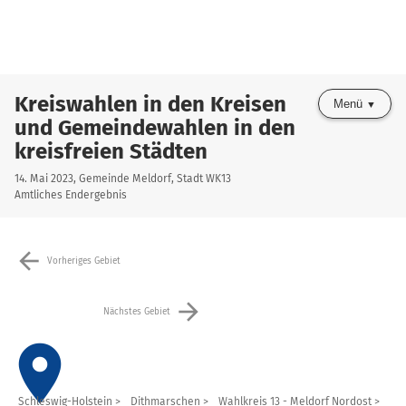
Kreiswahlen in den Kreisen
Menü
und Gemeindewahlen in den
kreisfreien Städten
14. Mai 2023, Gemeinde Meldorf, Stadt WK13
Amtliches Endergebnis
arrow_back
Vorheriges Gebiet
arrow_forward
Nächstes Gebiet
place
Schleswig-Holstein
Dithmarschen
Wahlkreis 13 - Meldorf Nordost