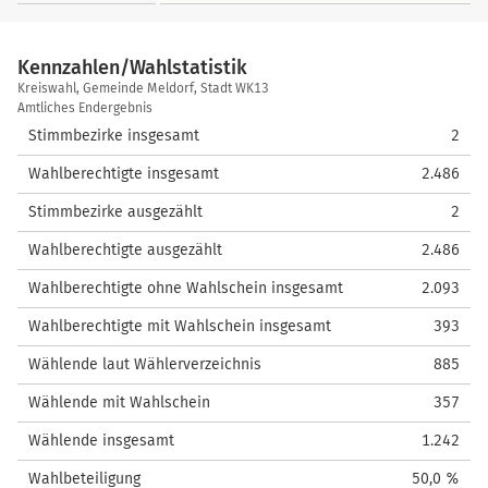
Kennzahlen/Wahlstatistik
Kennzahlen/Wahlstatistik
Kreiswahl, Gemeinde Meldorf, Stadt WK13
Amtliches Endergebnis
Stimmbezirke insgesamt
2
Wahlberechtigte insgesamt
2.486
Stimmbezirke ausgezählt
2
Wahlberechtigte ausgezählt
2.486
Wahlberechtigte ohne Wahlschein insgesamt
2.093
Wahlberechtigte mit Wahlschein insgesamt
393
Wählende laut Wählerverzeichnis
885
Wählende mit Wahlschein
357
Wählende insgesamt
1.242
Wahlbeteiligung
50,0 %