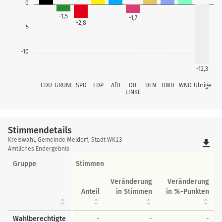
0
-1,5
-1,7
-2,8
-5
-10
-12,3
CDU
GRÜNE
SPD
FDP
AfD
DIE
DFN
UWD
WND
Übrige
LINKE
Stimmendetails
Stimmendetails
Kreiswahl, Gemeinde Meldorf, Stadt WK13
file_download
Amtliches Endergebnis
Gruppe
Stimmen
Veränderung
Veränderung
Anteil
in Stimmen
in %-Punkten
Wahlberechtigte
-
-
-