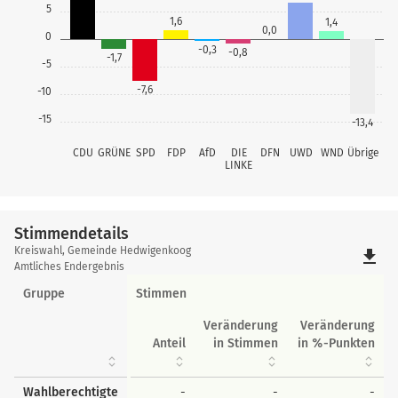
5
1,6
1,4
0,0
0
-0,3
-0,8
-1,7
-5
-7,6
-10
-15
-13,4
CDU
GRÜNE
SPD
FDP
AfD
DIE
DFN
UWD
WND
Übrige
LINKE
Stimmendetails
Stimmendetails
Kreiswahl, Gemeinde Hedwigenkoog
file_download
Amtliches Endergebnis
Gruppe
Stimmen
Veränderung
Veränderung
Anteil
in Stimmen
in %-Punkten
Wahlberechtigte
-
-
-