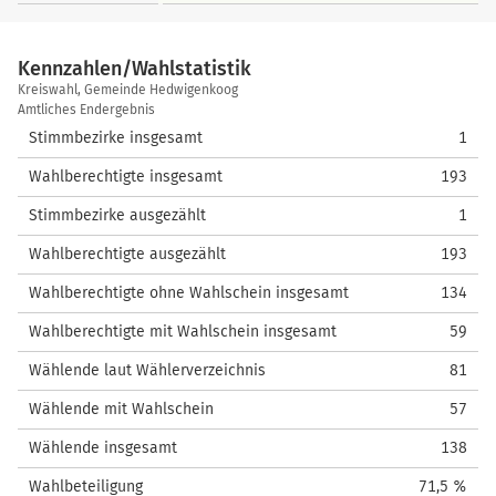
Kennzahlen/Wahlstatistik
Kennzahlen/Wahlstatistik
Kreiswahl, Gemeinde Hedwigenkoog
Amtliches Endergebnis
Stimmbezirke insgesamt
1
Wahlberechtigte insgesamt
193
Stimmbezirke ausgezählt
1
Wahlberechtigte ausgezählt
193
Wahlberechtigte ohne Wahlschein insgesamt
134
Wahlberechtigte mit Wahlschein insgesamt
59
Wählende laut Wählerverzeichnis
81
Wählende mit Wahlschein
57
Wählende insgesamt
138
Wahlbeteiligung
71,5 %