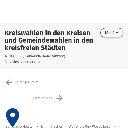
Kreiswahlen in den Kreisen
Menü
und Gemeindewahlen in den
kreisfreien Städten
14. Mai 2023, Gemeinde Hedwigenkoog
Amtliches Endergebnis
arrow_back
Vorheriges Gebiet
arrow_forward
Nächstes Gebiet
place
Schleswig-Holstein
Dithmarschen
Wahlkreis 04 - Wesselburen