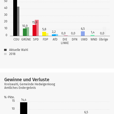
50
40
30
20
15,9
10,9
10
6,5
5,8
2,2
1,4
0,0
0,0
0,0
0
CDU
GRÜNE
SPD
FDP
AfD
DIE
DFN
UWD
WND
Übrige
LINKE
Aktuelle Wahl
2018
Gewinne und Verluste
Kreiswahl, Gemeinde Hedwigenkoog
Amtliches Endergebnis
%-Pkte.
14,4
15
10
6,5