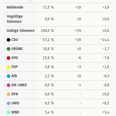
Wählende
71,5 %
+19
+3,9
Ungültige
0,0 %
±0
±0,0
Stimmen
Gültige Stimmen
100,0 %
+19
±0,0
CDU
57,2 %
+28
+14,4
GRÜNE
10,9 %
±0
-1,7
SPD
15,9 %
-6
-7,6
FDP
5,8 %
+3
+1,6
AfD
2,2 %
±0
-0,3
DIE LINKE
0,0 %
-1
-0,8
DFN
0,0 %
-
±0,0
UWD
6,5 %
-
+6,5
WND
1,4 %
-
+1,4