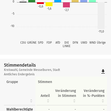
0
-0,6
-1,6
-2,1
-5
-10
-11,0
CDU
GRÜNE
SPD
FDP
AfD
DIE
DFN
UWD
WND
Übrige
LINKE
Stimmendetails
Stimmendetails
Kreiswahl, Gemeinde Wesselburen, Stadt
file_download
Amtliches Endergebnis
Gruppe
Stimmen
Veränderung
Veränderung
Anteil
in Stimmen
in %-Punkten
Wahlberechtigte
-
-
-