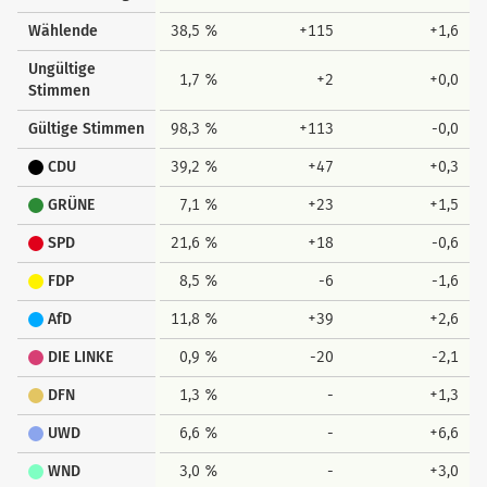
Wählende
38,5 %
+115
+1,6
Ungültige
1,7 %
+2
+0,0
Stimmen
Gültige Stimmen
98,3 %
+113
-0,0
CDU
39,2 %
+47
+0,3
GRÜNE
7,1 %
+23
+1,5
SPD
21,6 %
+18
-0,6
FDP
8,5 %
-6
-1,6
AfD
11,8 %
+39
+2,6
DIE LINKE
0,9 %
-20
-2,1
DFN
1,3 %
-
+1,3
UWD
6,6 %
-
+6,6
WND
3,0 %
-
+3,0