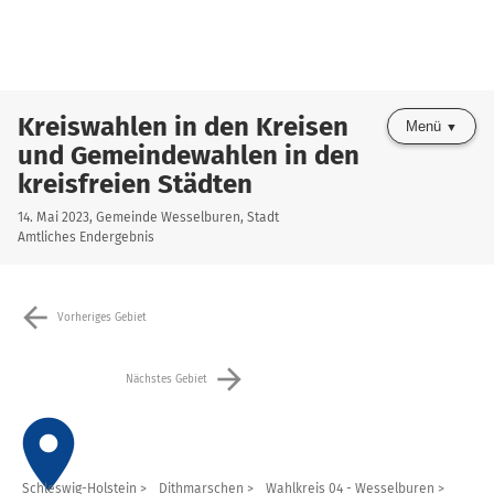
Kreiswahlen in den Kreisen
Menü
und Gemeindewahlen in den
kreisfreien Städten
14. Mai 2023, Gemeinde Wesselburen, Stadt
Amtliches Endergebnis
arrow_back
Vorheriges Gebiet
arrow_forward
Nächstes Gebiet
place
Schleswig-Holstein
Dithmarschen
Wahlkreis 04 - Wesselburen