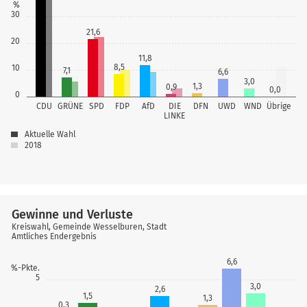
%
30
21,6
20
11,8
8,5
10
7,1
6,6
3,0
1,3
0,9
0,0
0
CDU
GRÜNE
SPD
FDP
AfD
DIE
DFN
UWD
WND
Übrige
LINKE
Aktuelle Wahl
2018
Gewinne und Verluste
Kreiswahl, Gemeinde Wesselburen, Stadt
Amtliches Endergebnis
6,6
%-Pkte.
5
3,0
2,6
1,5
1,3
0,3