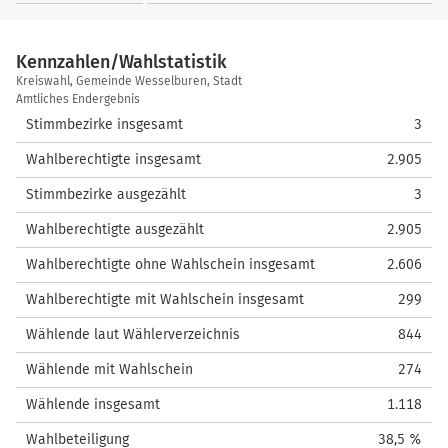
Kennzahlen/Wahlstatistik
Kennzahlen/Wahlstatistik
Kreiswahl, Gemeinde Wesselburen, Stadt
Amtliches Endergebnis
Stimmbezirke insgesamt
3
Wahlberechtigte insgesamt
2.905
Stimmbezirke ausgezählt
3
Wahlberechtigte ausgezählt
2.905
Wahlberechtigte ohne Wahlschein insgesamt
2.606
Wahlberechtigte mit Wahlschein insgesamt
299
Wählende laut Wählerverzeichnis
844
Wählende mit Wahlschein
274
Wählende insgesamt
1.118
Wahlbeteiligung
38,5 %