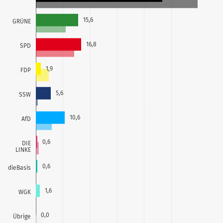
15,6
GRÜNE
16,8
SPD
1,9
FDP
5,6
SSW
10,6
AfD
0,6
DIE
LINKE
0,6
dieBasis
1,6
WGK
0,0
Übrige