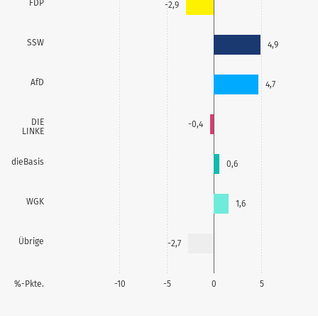
FDP
-2,9
SSW
4,9
AfD
4,7
DIE
-0,4
LINKE
dieBasis
0,6
WGK
1,6
Übrige
-2,7
%-Pkte.
-10
-5
0
5