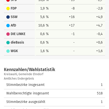
FDP
1,9 %
-8
-2,9
SSW
5,6 %
+16
+4,9
AfD
10,6 %
+17
+4,7
DIE LINKE
0,6 %
-1
-0,4
dieBasis
0,6 %
-
+0,6
WGK
1,6 %
-
+1,6
Kennzahlen/Wahlstatistik
Kennzahlen/Wahlstatistik
Kreiswahl, Gemeinde Ehndorf
Amtliches Endergebnis
Stimmbezirke insgesamt
1
Wahlberechtigte insgesamt
518
Stimmbezirke ausgezählt
1