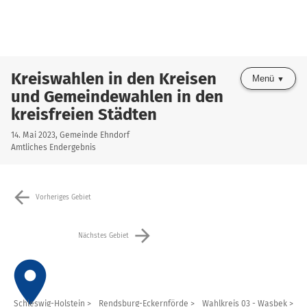
Kreiswahlen in den Kreisen
Menü
und Gemeindewahlen in den
kreisfreien Städten
14. Mai 2023, Gemeinde Ehndorf
Amtliches Endergebnis
arrow_back
Vorheriges Gebiet
arrow_forward
Nächstes Gebiet
place
Schleswig-Holstein
Rendsburg-Eckernförde
Wahlkreis 03 - Wasbek