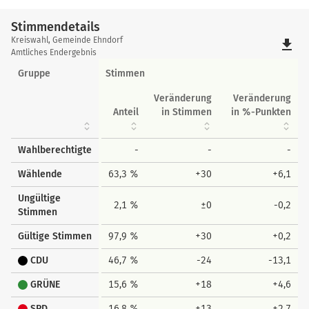
Stimmendetails
Stimmendetails
Kreiswahl, Gemeinde Ehndorf
file_download
Amtliches Endergebnis
Gruppe
Stimmen
Veränderung
Veränderung
Anteil
in Stimmen
in %-Punkten
Wahlberechtigte
-
-
-
Wählende
63,3 %
+30
+6,1
Ungültige
2,1 %
±0
-0,2
Stimmen
Gültige Stimmen
97,9 %
+30
+0,2
CDU
46,7 %
-24
-13,1
GRÜNE
15,6 %
+18
+4,6
SPD
16,8 %
+13
+2,7