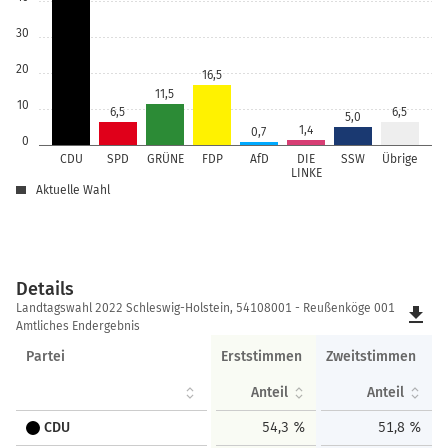
30
20
16,5
11,5
10
6,5
6,5
5,0
1,4
0,7
0
CDU
SPD
GRÜNE
FDP
AfD
DIE
SSW
Übrige
LINKE
Aktuelle Wahl
Details
Details
Landtagswahl 2022 Schleswig-Holstein, 54108001 - Reußenköge 001
file_download
Amtliches Endergebnis
Partei
Erststimmen
Zweitstimmen
Anteil
Anteil
CDU
54,3 %
51,8 %