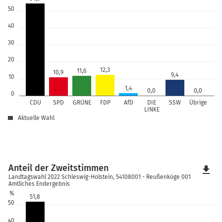
50
40
30
20
12,3
11,6
10,9
9,4
10
1,4
0,0
0,0
0
CDU
SPD
GRÜNE
FDP
AfD
DIE
SSW
Übrige
LINKE
Aktuelle Wahl
Anteil der Zweitstimmen
file_download
Landtagswahl 2022 Schleswig-Holstein, 54108001 - Reußenköge 001
Amtliches Endergebnis
%
51,8
50
40