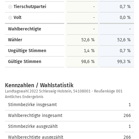
Tierschutzpartei
-
0,7 %
Volt
-
0,0 %
Wahlberechtigte
-
-
Wähler
52,6 %
52,6 %
Ungültige Stimmen
1,4 %
0,7 %
Gültige Stimmen
98,6 %
99,3 %
Kennzahlen / Wahlstatistik
Kennzahlen
Landtagswahl 2022 Schleswig-Holstein, 54108001 - Reußenköge 001
/
Amtliches Endergebnis
Wahlstatistik
Stimmbezirke insgesamt
1
Wahlberechtigte insgesamt
266
Stimmbezirke ausgezählt
1
Wahlberechtigte ausgezählt
266