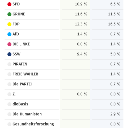
SPD
10,9 %
6,5 %
GRÜNE
11,6 %
11,5 %
FDP
12,3 %
16,5 %
AfD
1,4 %
0,7 %
DIE LINKE
0,0 %
1,4 %
SSW
9,4 %
5,0 %
PIRATEN
-
0,7 %
FREIE WÄHLER
-
1,4 %
Die PARTEI
-
0,7 %
Z.
0,0 %
0,0 %
dieBasis
-
0,0 %
Die Humanisten
-
2,9 %
Gesundheitsforschung
-
0,0 %