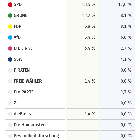
SPD
13,5 %
17,6 %
GRÜNE
12,2 %
8,1 %
FDP
6,8 %
8,1 %
AfD
5,4 %
6,8 %
DIE LINKE
5,4 %
2,7 %
SSW
-
4,1 %
PIRATEN
-
0,0 %
FREIE WÄHLER
1,4 %
0,0 %
Die PARTEI
-
2,7 %
Z.
-
0,0 %
dieBasis
1,4 %
0,0 %
Die Humanisten
-
0,0 %
Gesundheitsforschung
-
0,0 %