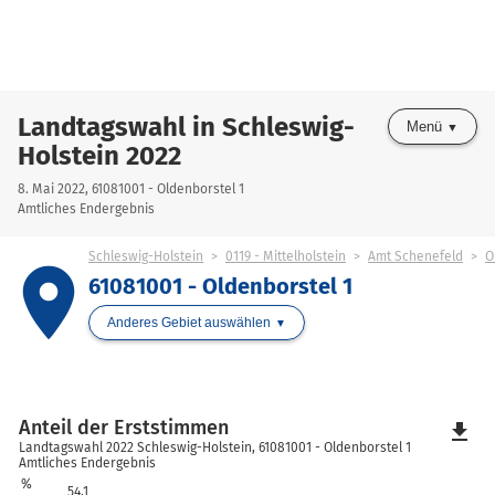
Landtagswahl in Schleswig-
Menü
Holstein 2022
8. Mai 2022, 61081001 - Oldenborstel 1
Amtliches Endergebnis
Schleswig-Holstein
0119 - Mittelholstein
Amt Schenefeld
O
place
61081001 - Oldenborstel 1
Anderes Gebiet auswählen
Anteil der Erststimmen
file_download
Landtagswahl 2022 Schleswig-Holstein, 61081001 - Oldenborstel 1
Amtliches Endergebnis
%
54,1