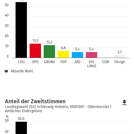
50
40
30
20
13,5
12,2
10
6,8
5,4
5,4
2,7
0
CDU
SPD
GRÜNE
FDP
AfD
DIE
SSW
Übrige
LINKE
Aktuelle Wahl
Anteil der Zweitstimmen
file_download
Landtagswahl 2022 Schleswig-Holstein, 61081001 - Oldenborstel 1
Amtliches Endergebnis
%
50,0
50
40