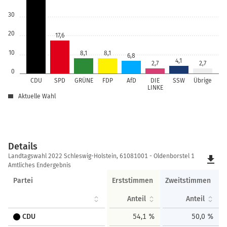
30
20
17,6
10
8,1
8,1
6,8
4,1
2,7
2,7
0
CDU
SPD
GRÜNE
FDP
AfD
DIE
SSW
Übrige
LINKE
Aktuelle Wahl
Details
Details
Landtagswahl 2022 Schleswig-Holstein, 61081001 - Oldenborstel 1
file_download
Amtliches Endergebnis
Partei
Erststimmen
Zweitstimmen
Anteil
Anteil
CDU
54,1 %
50,0 %