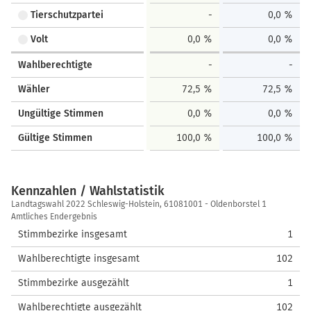
Tierschutzpartei
-
0,0 %
Volt
0,0 %
0,0 %
Wahlberechtigte
-
-
Wähler
72,5 %
72,5 %
Ungültige Stimmen
0,0 %
0,0 %
Gültige Stimmen
100,0 %
100,0 %
Kennzahlen / Wahlstatistik
Kennzahlen
Landtagswahl 2022 Schleswig-Holstein, 61081001 - Oldenborstel 1
/
Amtliches Endergebnis
Wahlstatistik
Stimmbezirke insgesamt
1
Wahlberechtigte insgesamt
102
Stimmbezirke ausgezählt
1
Wahlberechtigte ausgezählt
102