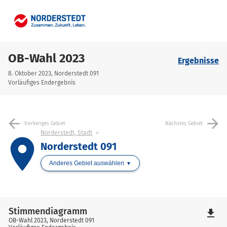
OB-Wahl 2023
Ergebnisse
8. Oktober 2023, Norderstedt 091
Vorläufiges Endergebnis
arrow_back
arrow_forward
Vorheriges Gebiet
Nächstes Gebiet
Norderstedt, Stadt
place
Norderstedt 091
Anderes Gebiet auswählen
Stimmendiagramm
file_download
OB-Wahl 2023, Norderstedt 091