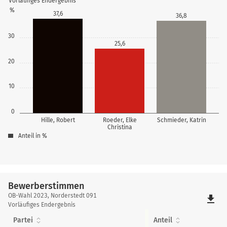
Vorläufiges Endergebnis
%
37,6
36,8
30
25,6
20
10
0
Hille, Robert
Roeder, Elke
Schmieder, Katrin
Christina
Anteil in %
Bewerberstimmen
Bewerberstimmen
OB-Wahl 2023, Norderstedt 091
file_download
Vorläufiges Endergebnis
Partei
Anteil