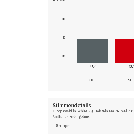
10
0
-10
-13,2
-13,
CDU
SP
Stimmendetails
Stimmendetails
Europawahl in Schleswig-Holstein am 26. Mai 201
Amtliches Endergebnis
Gruppe