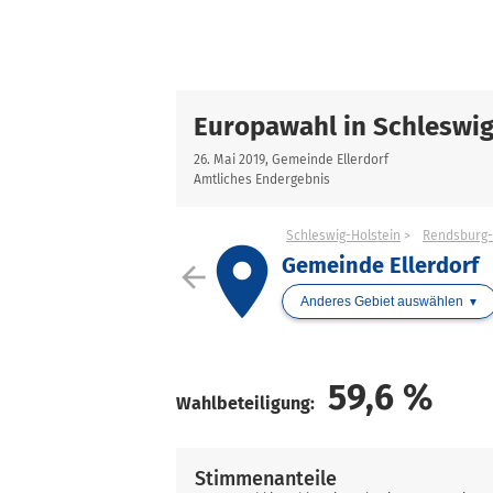
Europawahl in Schleswig
26. Mai 2019, Gemeinde Ellerdorf
Amtliches Endergebnis
Schleswig-Holstein
Rendsburg-
place
Gemeinde Ellerdorf
arrow_back
Anderes Gebiet auswählen
59,6
%
Wahlbeteiligung:
Stimmenanteile