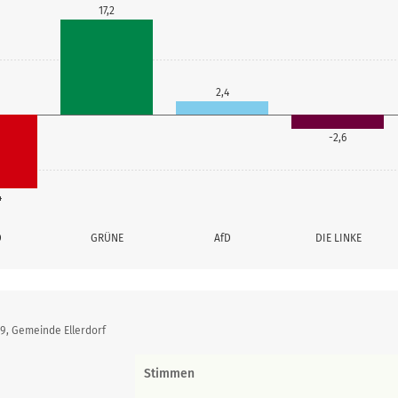
17,2
2,4
-2,6
4
D
GRÜNE
AfD
DIE LINKE
9, Gemeinde Ellerdorf
Stimmen