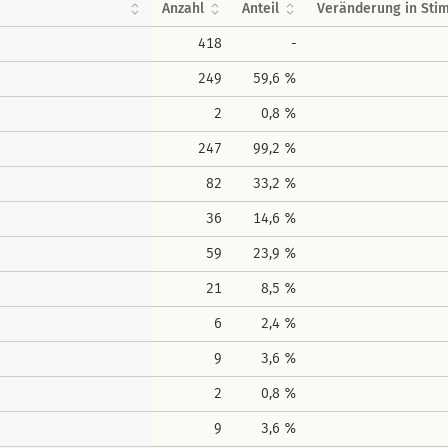
Anzahl
Anteil
Veränderung in St
418
-
249
59,6 %
2
0,8 %
247
99,2 %
82
33,2 %
36
14,6 %
59
23,9 %
21
8,5 %
6
2,4 %
9
3,6 %
2
0,8 %
9
3,6 %