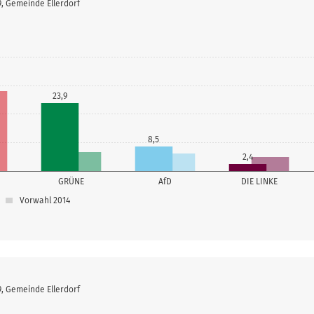
9, Gemeinde Ellerdorf
23,9
8,5
2,4
GRÜNE
AfD
DIE LINKE
Vorwahl 2014
9, Gemeinde Ellerdorf