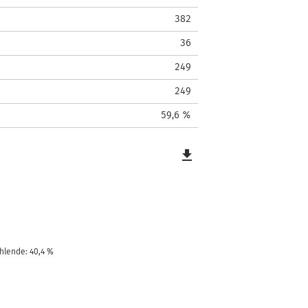
382
36
249
249
59,6 %
file_download
hlende: 40,4 %