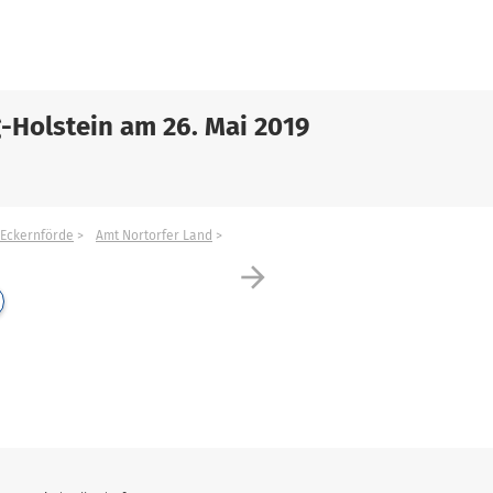
-Holstein am 26. Mai 2019
Eckernförde
Amt Nortorfer Land
arrow_forward