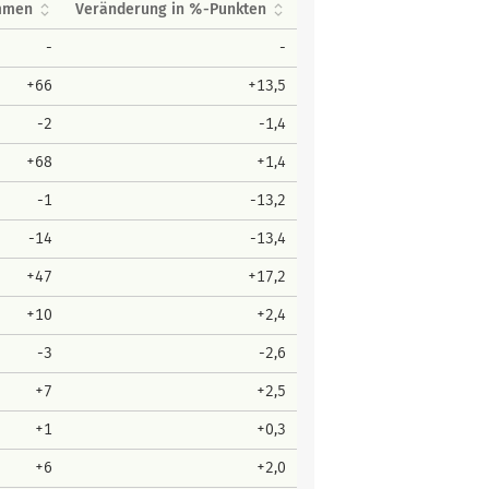
immen
Veränderung in %-Punkten
-
-
+66
+13,5
-2
-1,4
+68
+1,4
-1
-13,2
-14
-13,4
+47
+17,2
+10
+2,4
-3
-2,6
+7
+2,5
+1
+0,3
+6
+2,0