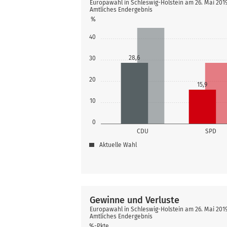
Europawahl in Schleswig-Holstein am 26. Mai 20
Amtliches Endergebnis
%
40
28,6
30
20
15,9
10
0
CDU
SPD
Aktuelle Wahl
Gewinne und Verluste
Europawahl in Schleswig-Holstein am 26. Mai 20
Amtliches Endergebnis
%-Pkte.