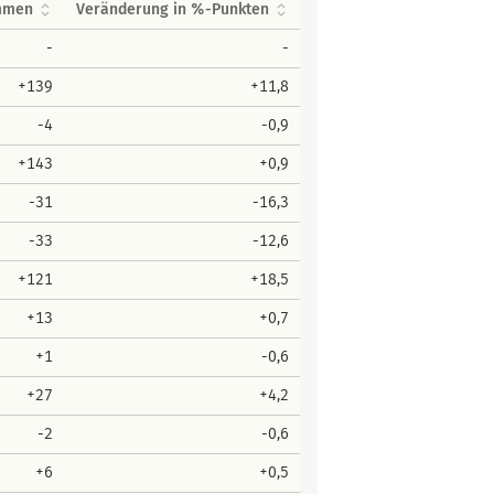
immen
Veränderung in %-Punkten
-
-
+139
+11,8
-4
-0,9
+143
+0,9
-31
-16,3
-33
-12,6
+121
+18,5
+13
+0,7
+1
-0,6
+27
+4,2
-2
-0,6
+6
+0,5