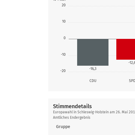
20
10
0
-10
-12,
-16,3
-20
CDU
SP
Stimmendetails
Stimmendetails
Europawahl in Schleswig-Holstein am 26. Mai 2
Amtliches Endergebnis
Gruppe