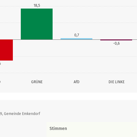
18,5
0,7
-0,6
6
D
GRÜNE
AfD
DIE LINKE
019, Gemeinde Emkendorf
Stimmen