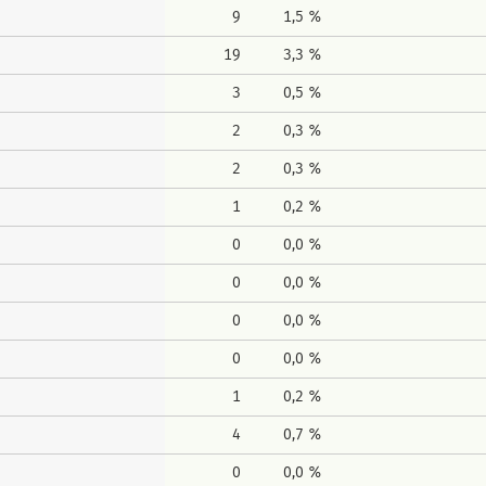
9
1,5 %
19
3,3 %
3
0,5 %
2
0,3 %
2
0,3 %
1
0,2 %
0
0,0 %
0
0,0 %
0
0,0 %
0
0,0 %
1
0,2 %
4
0,7 %
0
0,0 %