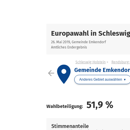
Europawahl in Schleswig
26. Mai 2019, Gemeinde Emkendorf
Amtliches Endergebnis
Schleswig-Holstein
Rendsburg-
place
Gemeinde Emkendor
arrow_back
Anderes Gebiet auswählen
51,9
%
Wahlbeteiligung:
Stimmenanteile