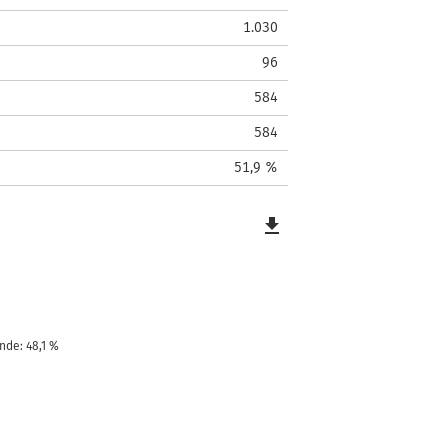
1.030
96
584
584
51,9 %
file_download
nde: 48,1 %