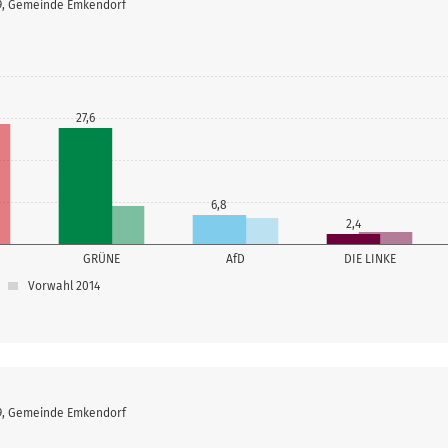
19, Gemeinde Emkendorf
27,6
6,8
2,4
GRÜNE
AfD
DIE LINKE
Vorwahl 2014
19, Gemeinde Emkendorf