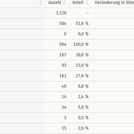
Anzahl
Anteil
Veränderung in St
1.126
-
584
51,9 %
0
0,0 %
584
100,0 %
167
28,6 %
93
15,9 %
161
27,6 %
40
6,8 %
14
2,4 %
34
5,8 %
3
0,5 %
15
2,6 %