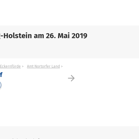
-Holstein am 26. Mai 2019
Eckernförde
Amt Nortorfer Land
f
arrow_forward