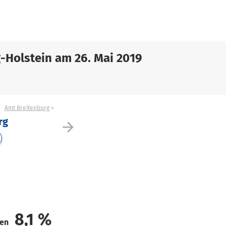
-Holstein am 26. Mai 2019
Amt Breitenburg
rg
arrow_forward
8,1
%
den