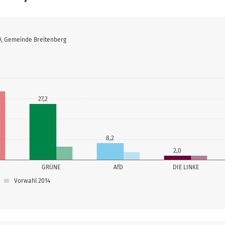
19, Gemeinde Breitenberg
27,2
8,2
2,0
GRÜNE
AfD
DIE LINKE
Vorwahl 2014