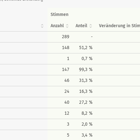
Stimmen
Anzahl
Anteil
Veränderung in St
289
-
148
51,2 %
1
0,7 %
147
99,3 %
46
31,3 %
24
16,3 %
40
27,2 %
12
8,2 %
3
2,0 %
5
3,4 %