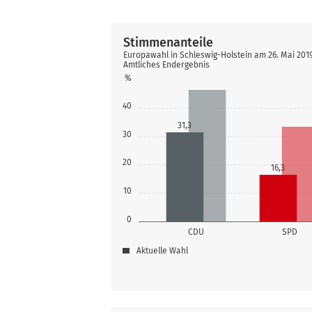
Stimmenanteile
Europawahl in Schleswig-Holstein am 26. Mai 20
Amtliches Endergebnis
%
40
31,3
30
20
16,3
10
0
CDU
SPD
Aktuelle Wahl