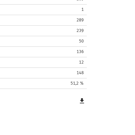
1
289
239
50
136
12
148
51,2 %
file_download