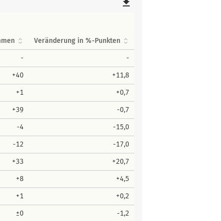
file_download
immen
Veränderung in %-Punkten
-
-
+40
+11,8
+1
+0,7
+39
-0,7
-4
-15,0
-12
-17,0
+33
+20,7
+8
+4,5
+1
+0,2
±0
-1,2