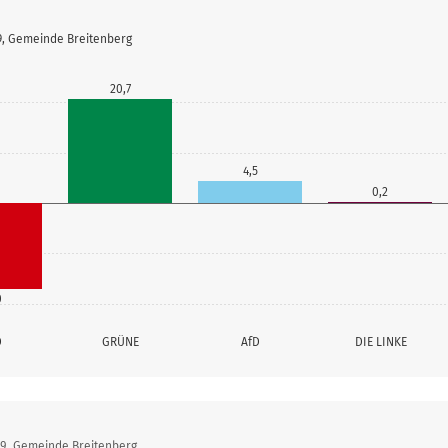
19, Gemeinde Breitenberg
20,7
4,5
0,2
0
D
GRÜNE
AfD
DIE LINKE
19, Gemeinde Breitenberg