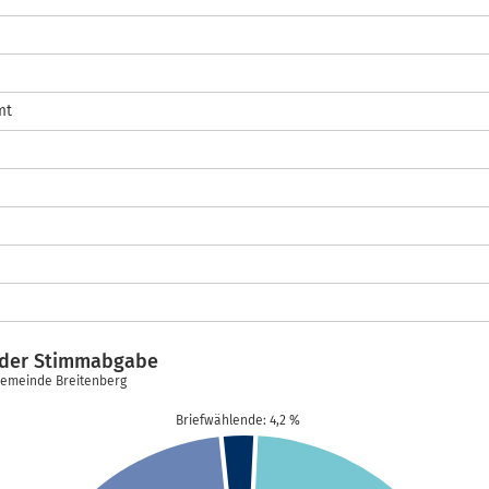
mt
t der Stimmabgabe
 Gemeinde Breitenberg
Briefwählende: 4,2 %