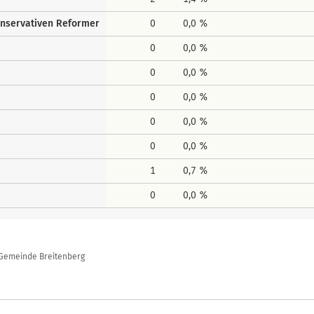
onservativen Reformer
0
0,0 %
0
0,0 %
0
0,0 %
0
0,0 %
0
0,0 %
0
0,0 %
1
0,7 %
0
0,0 %
 Gemeinde Breitenberg