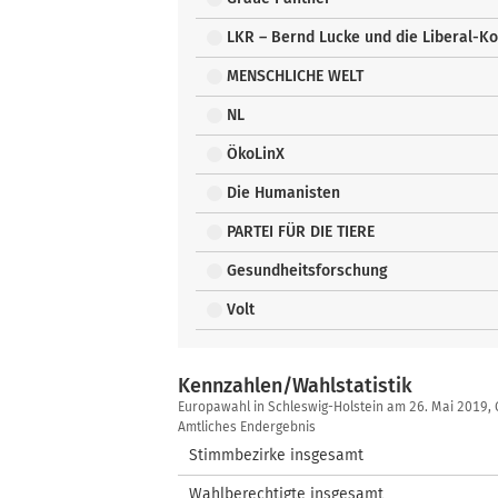
LKR – Bernd Lucke und die Liberal-K
MENSCHLICHE WELT
NL
ÖkoLinX
Die Humanisten
PARTEI FÜR DIE TIERE
Gesundheitsforschung
Volt
Kennzahlen/Wahlstatistik
Kennzahlen/Wahlstatistik
Europawahl in Schleswig-Holstein am 26. Mai 2019,
Amtliches Endergebnis
Stimmbezirke insgesamt
Wahlberechtigte insgesamt