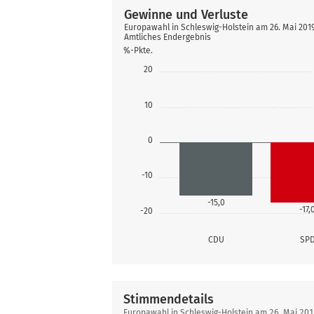
Gewinne und Verluste
Europawahl in Schleswig-Holstein am 26. Mai 20
Amtliches Endergebnis
%-Pkte.
20
10
0
-10
-15,0
-17,
-20
CDU
SP
Stimmendetails
Stimmendetails
Europawahl in Schleswig-Holstein am 26. Mai 20