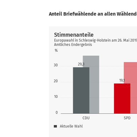
Anteil Briefwählende an allen Wählen
Stimmenanteile
Europawahl in Schleswig-Holstein am 26. Mai 2019
Amtliches Endergebnis
%
29,3
30
19,1
20
10
0
CDU
SPD
Aktuelle Wahl