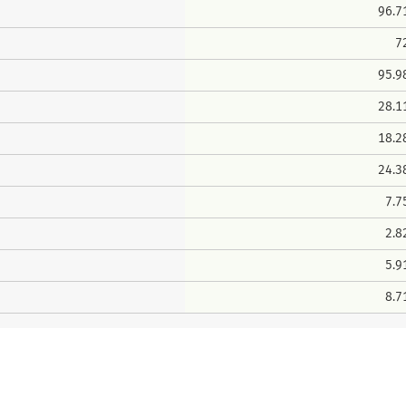
96.7
7
95.9
28.1
18.2
24.3
7.7
2.8
5.9
8.7