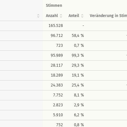
Stimmen
Anzahl
Anteil
Veränderung in St
165.528
-
96.712
58,4 %
723
0,7 %
95.989
99,3 %
28.117
29,3 %
18.289
19,1 %
24.383
25,4 %
7.752
8,1 %
2.823
2,9 %
5.910
6,2 %
752
0,8 %