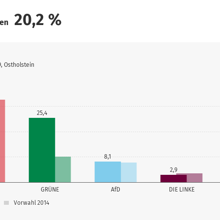
20,2
%
den
, Ostholstein
25,4
8,1
2,9
GRÜNE
AfD
DIE LINKE
Vorwahl 2014