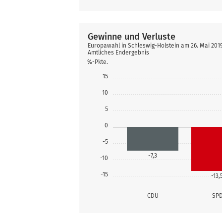
Gewinne und Verluste
Europawahl in Schleswig-Holstein am 26. Mai 2019
Amtliches Endergebnis
%-Pkte.
15
10
5
0
-5
-7,3
-10
-15
-13,
CDU
SP