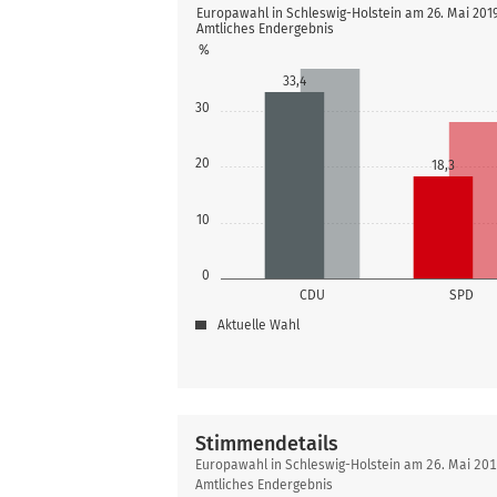
Europawahl in Schleswig-Holstein am 26. Mai 2019
Amtliches Endergebnis
%
33,4
30
20
18,3
10
0
CDU
SPD
Aktuelle Wahl
Stimmendetails
Stimmendetails
Europawahl in Schleswig-Holstein am 26. Mai 201
Amtliches Endergebnis