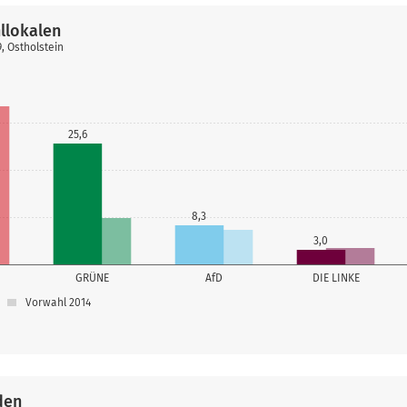
llokalen
, Ostholstein
25,6
8,3
3,0
GRÜNE
AfD
DIE LINKE
Vorwahl 2014
den