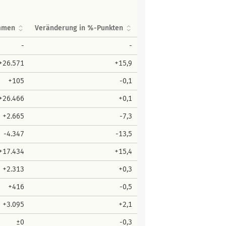
immen
Veränderung in %-Punkten
-
-
+26.571
+15,9
+105
-0,1
+26.466
+0,1
+2.665
-7,3
-4.347
-13,5
+17.434
+15,4
+2.313
+0,3
+416
-0,5
+3.095
+2,1
±0
-0,3