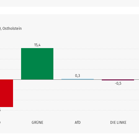
, Ostholstein
15,4
0,3
-0,5
5
D
GRÜNE
AfD
DIE LINKE