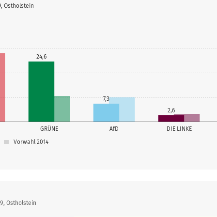
, Ostholstein
24,6
7,3
2,6
GRÜNE
AfD
DIE LINKE
Vorwahl 2014
9, Ostholstein