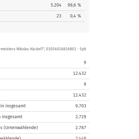
5.204
99,6 %
23
0,4 %
rmeisters Nikolas Häckel?", 01054016816801 - Sylt
9
12.432
9
12.432
in insgesamt
9.703
n insgesamt
2.729
is (Urnenwählende)
2.787
fwählende)
2.440