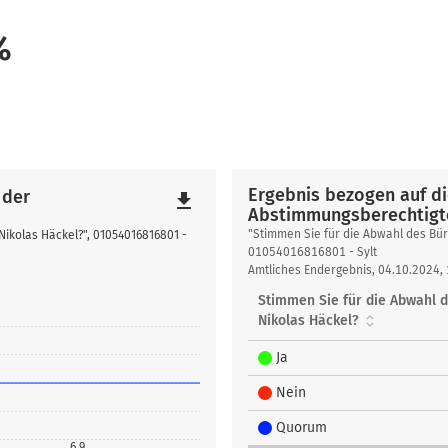
%
Ergebnis bezogen auf di
 der
file_download
Abstimmungsberechtigt
Ergebnis
"Stimmen Sie für die Abwahl des Bür
Nikolas Häckel?", 01054016816801 -
bezogen
01054016816801 - Sylt
Amtliches Endergebnis, 04.10.2024,
auf
die
Stimmen Sie für die Abwahl 
Anzahl
Nikolas Häckel?
der
Abstimmungsberechtigt
Ja
Nein
Quorum
6,9