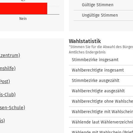
Gültige Stimmen
Ungültige Stimmen
Nein
Wahlstatistik
Wahlstatistik
"Stimmen Sie für die Abwahl des Bürge
Amtliches Endergebnis
ulzentrum)
Stimmbezirke insgesamt
nshilfe)
Wahlberechtigte insgesamt
Stimmbezirke ausgezählt
Post)
Wahlberechtigte ausgezählt
is-Club)
Wahlberechtigte ohne Wahlsche
nsen-Schule)
Wahlberechtigte mit Wahlschei
üs)
Wählende laut Wählerverzeichn
Wählende mit Wahlschein (Brie