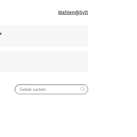
Wahlen@Sylt
"
search