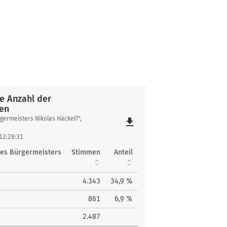
e Anzahl der
en
germeisters Nikolas Häckel?",
file_download
 12:28:31
des Bürgermeisters
Stimmen
Anteil
en
4.343
34,9 %
861
6,9 %
2.487