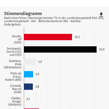
Stimmendiagramm
file_download
Wahl eines*einer Oberbürgermeister*in in der Landeshauptstadt Kiel, Kiel,
Landeshauptstadt - 064 - Behördenzentrum Wik - Kantine
Endergebnis
Daude,
20,3
Ulf
(SPD)
Derkowski,
30,8
Gerrit (CDU
und FDP)
Ketelsen,
5,0
Viola
(EB:Ketelsen)
Pinto de
3,9
Kraus,
Hubert (AfD)
Schmidt,
3,8
Marcel
(SSW)
Stalder,
0,1
Ansgar
(dieBasis)