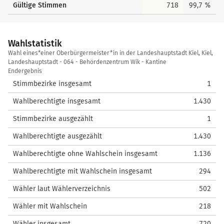
Gültige Stimmen
718
99,7 %
Wahlstatistik
Wahlstatistik
Wahl eines*einer Oberbürgermeister*in in der Landeshauptstadt Kiel, Kiel,
Landeshauptstadt - 064 - Behördenzentrum Wik - Kantine
Endergebnis
Stimmbezirke insgesamt
1
Wahlberechtigte insgesamt
1.430
Stimmbezirke ausgezählt
1
Wahlberechtigte ausgezählt
1.430
Wahlberechtigte ohne Wahlschein insgesamt
1.136
Wahlberechtigte mit Wahlschein insgesamt
294
Wähler laut Wählerverzeichnis
502
Wähler mit Wahlschein
218
Wähler insgesamt
720