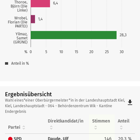
Thoroe,
6,4
Björn (Die
Linke)
Wrobel,
1,4
Florian (Die
PARTEI)
Yilmaz,
28,3
Samet
(GRÜNE)
%
0
5
10
15
20
25
30
Anteil in %
Ergebnisübersicht
Ergebnisübersicht
Wahl eines*einer Oberbürgermeister*in in der Landeshauptstadt Kiel,
file_download
Kiel, Landeshauptstadt - 064 - Behördenzentrum Wik - Kantine
Endergebnis
Direktkandidat/in
Stimmen
Anteil
Partei
SPD
Daude, Ulf
146
20,3 %