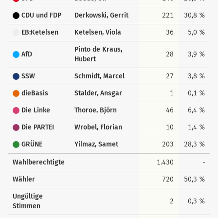
CDU und FDP
Derkowski, Gerrit
221
30,8 %
EB:Ketelsen
Ketelsen, Viola
36
5,0 %
Pinto de Kraus,
AfD
28
3,9 %
Hubert
SSW
Schmidt, Marcel
27
3,8 %
dieBasis
Stalder, Ansgar
1
0,1 %
Die Linke
Thoroe, Björn
46
6,4 %
Die PARTEI
Wrobel, Florian
10
1,4 %
GRÜNE
Yilmaz, Samet
203
28,3 %
Wahlberechtigte
1.430
-
Wähler
720
50,3 %
Ungültige
2
0,3 %
Stimmen