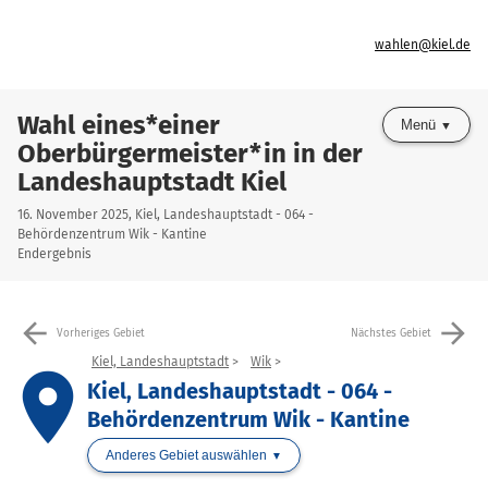
wahlen@kiel.de
Wahl eines*einer
Menü
Oberbürgermeister*in in der
Landeshauptstadt Kiel
16. November 2025, Kiel, Landeshauptstadt - 064 -
Behördenzentrum Wik - Kantine
Endergebnis
arrow_back
arrow_forward
Vorheriges Gebiet
Nächstes Gebiet
Kiel, Landeshauptstadt
Wik
place
Kiel, Landeshauptstadt - 064 -
Behördenzentrum Wik - Kantine
Anderes Gebiet auswählen