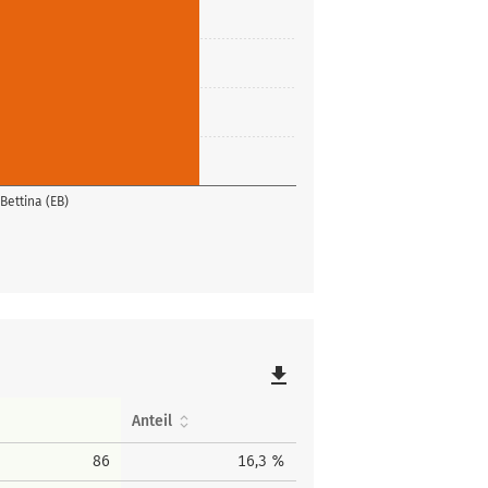
Bettina (EB)
file_download
Anteil
86
16,3 %