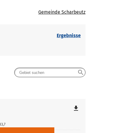
Gemeinde Scharbeutz
Ergebnisse
search
file_download
83,7