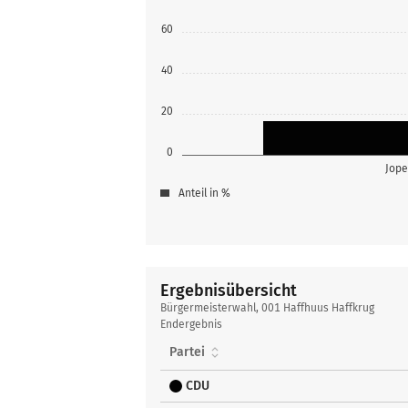
60
40
20
0
Jope
Anteil in %
Ergebnisübersicht
Ergebnisübersicht
Bürgermeisterwahl, 001 Haffhuus Haffkrug
Endergebnis
Partei
CDU