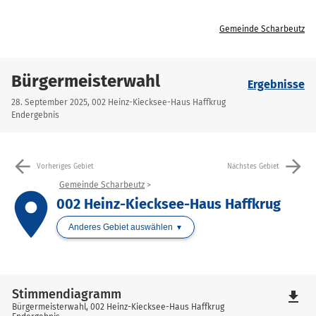
Gemeinde Scharbeutz
Bürgermeisterwahl
Ergebnisse
28. September 2025, 002 Heinz-Kiecksee-Haus Haffkrug
Endergebnis
arrow_back
arrow_forward
Vorheriges Gebiet
Nächstes Gebiet
Gemeinde Scharbeutz
place
002 Heinz-Kiecksee-Haus Haffkrug
Anderes Gebiet auswählen
Stimmendiagramm
file_download
Bürgermeisterwahl, 002 Heinz-Kiecksee-Haus Haffkrug