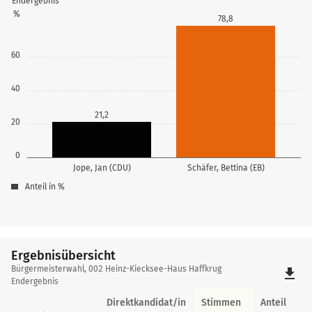
Endergebnis
%
78,8
60
40
21,2
20
0
Jope, Jan (CDU)
Schäfer, Bettina (EB)
Anteil in %
Ergebnisübersicht
Ergebnisübersicht
Bürgermeisterwahl, 002 Heinz-Kiecksee-Haus Haffkrug
file_download
Endergebnis
Direktkandidat/in
Stimmen
Anteil